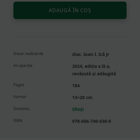
Altern
Cantitate
ADAUGĂ ÎN COȘ
Sfântul
Maxim
Arzătorul
de
colibe
isihast
Dosar realizat de
diac. Ioan I. Ică jr
și
văzător
An apariție
2024, ediția a II-a,
cu
revăzută și adăugită
Duhul
Pagini
184
din
Sfântul
Format
13×20 cm
Munte
Domeniu
Sfinți
ISBN
978-606-740-038-0