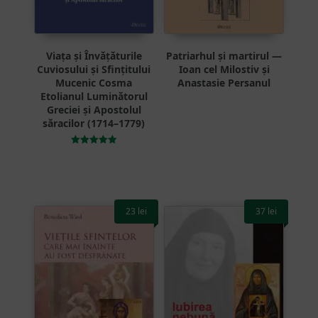
Viața și Învățăturile
Patriarhul și martirul —
Cuviosului și Sfințitului
Ioan cel Milostiv și
Mucenic Cosma
Anastasie Persanul
Etolianul Luminătorul
Greciei și Apostolul
săracilor (1714–1779)
Evaluat la
5.00
din 5
23
lei
37
lei