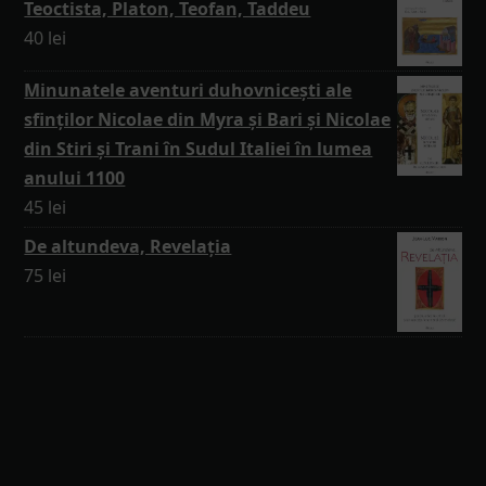
Teoctista, Platon, Teofan, Taddeu
40
lei
Minunatele aventuri duhovnicești ale
sfinților Nicolae din Myra și Bari și Nicolae
din Stiri și Trani în Sudul Italiei în lumea
anului 1100
45
lei
De altundeva, Revelația
75
lei