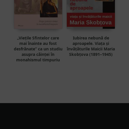
„Viețile Sfintelor care
Iubirea nebună de
mai înainte au fost
aproapele. Viața și
desfrânate” ca un studiu
învățăturile Maicii Maria
asupra căinței în
Skobțova (1891–1945)
monahismul timpuriu
Footer