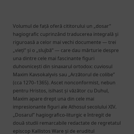
Volumul de față oferă cititorului un „dosar”
hagiografic cuprinzând traducerea integrală și
riguroasă a celor mai vechi documente — trei
„vieți” și o „slujbă” — care dau mărturie despre
una dintre cele mai fascinante figuri
duhovnicești din sinaxarul ortodox: cuviosul
Maxim Kavsokalyvis sau „Arzătorul de colibe”
(cca 1270–1365). Ascet nonconformist, nebun
pentru Hristos, isihast și văzător cu Duhul,
Maxim apare drept una din cele mai
impresionante figuri ale Athosul secolului XIV.
„Dosarul” hagiografico-liturgic e întregit de
două studii remarcabile redactate de regretatul
episcop Kallistos Ware și de eruditul