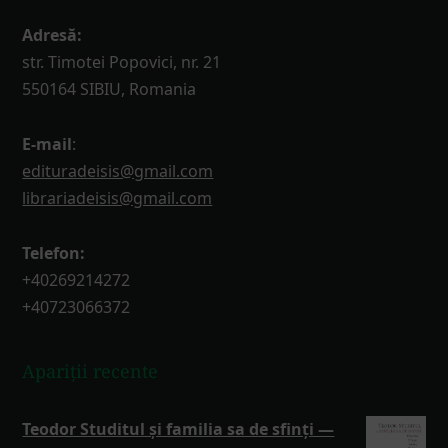
Adresă:
str. Timotei Popovici, nr. 21
550164 SIBIU, Romania
E-mail
:
edituradeisis@gmail.com
librariadeisis@gmail.com
Telefon:
+40269214272
+40723066372
Apariții recente
Teodor Studitul și familia sa de sfinți —