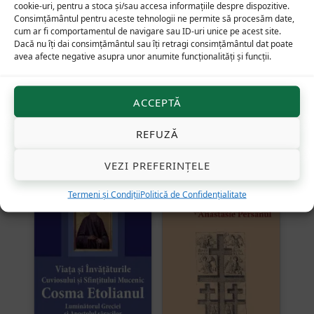
cookie-uri, pentru a stoca și/sau accesa informațiile despre dispozitive.
Consimțământul pentru aceste tehnologii ne permite să procesăm date,
cum ar fi comportamentul de navigare sau ID-uri unice pe acest site.
Viața și învățătura
Cuvioasa Melania
Dacă nu îți dai consimțământul sau îți retragi consimțământul dat poate
avea afecte negative asupra unor anumite funcționalități și funcții.
starețului Siluan
Romana Binefăcătoarea
Athonitul
sau cum devin bogații
sfinți
ACCEPTĂ
Evaluat la
5.00
din 5
REFUZĂ
VEZI PREFERINȚELE
37
lei
41
lei
Termeni și Condiții
Politică de Confidențialitate