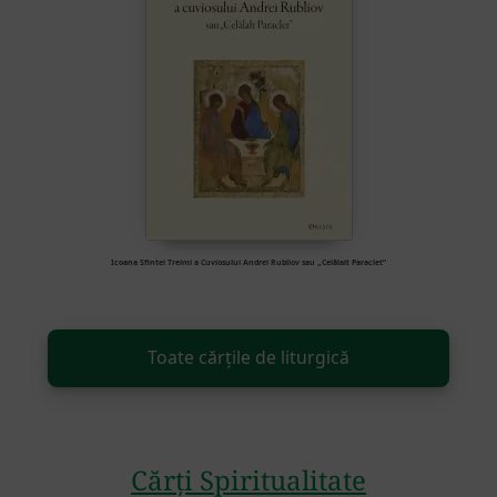
Icoana Sfintei Treimi a Cuviosului Andrei Rubliov sau „Celălalt Paraclet”
Toate cărțile de liturgică
Cărți Spiritualitate