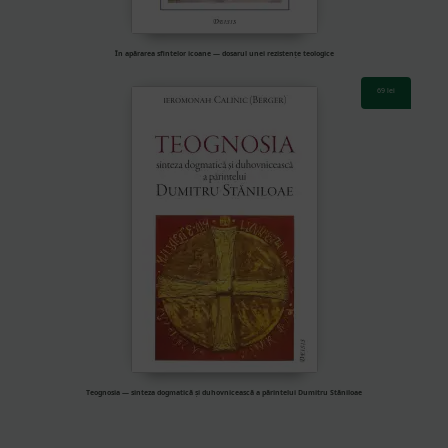
În apărarea sfintelor icoane — dosarul unei rezistențe teologice
69
lei
Teognosia — sinteza dogmatică și duhovnicească a părintelui Dumitru Stăniloae