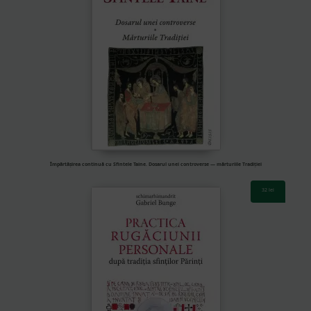
Împărtășirea continuă cu Sfintele Taine. Dosarul unei controverse — mărturiile Tradiției
32
lei