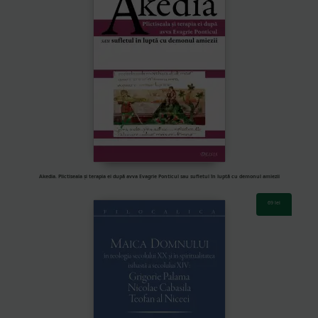
Akedia. Plictiseala și terapia ei după avva Evagrie Ponticul sau sufletul în luptă cu demonul amiezii
69
lei