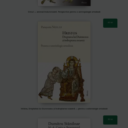
Omul — animal îndumnezeit. Perspective pentru o antropologie ortodoxă
43
lei
Hristos, Dreptatea lui Dumnezeu și îndreptarea noastră — pentru o soteriologie ortodoxă
30
lei