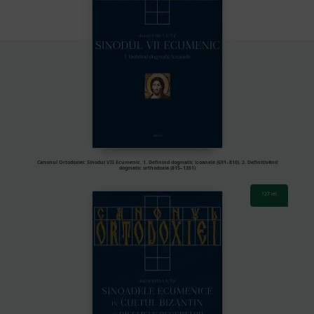
Canonul Ortodoxiei: Sinodul VII Ecumenic. 1. Definind dogmatic icoanele (691–810). 2. Definitivând
dogmatic orthodoxia (815–1351)
127
lei