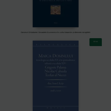
Canonul Ortodoxiei: Sinoadele Ecumenice în cultul bizantin și dilemele receptării
69
lei