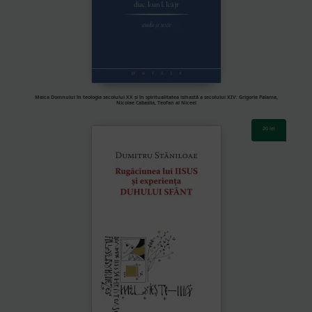
Maica Domnului în teologia secolului XX și în spiritualitatea isihastă a secolului XIV: Grigorie Palama,
Nicolae Cabasila, Teofan al Niceei
20
lei