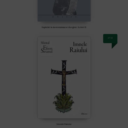
Explicări la dumnezeiasca Liturghie. Scrieri II
27
lei
Imnele Raiului