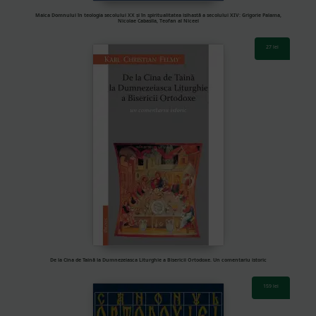
Maica Domnului în teologia secolului XX și în spiritualitatea isihastă a secolului XIV: Grigorie Palama,
Nicolae Cabasila, Teofan al Niceei
27
lei
De la Cina de Taină la Dumnezeiasca Liturghie a Bisericii Ortodoxe. Un comentariu istoric
159
lei