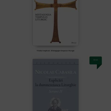
Triodul explicat. Mistagogia timpului liturgic
64
lei