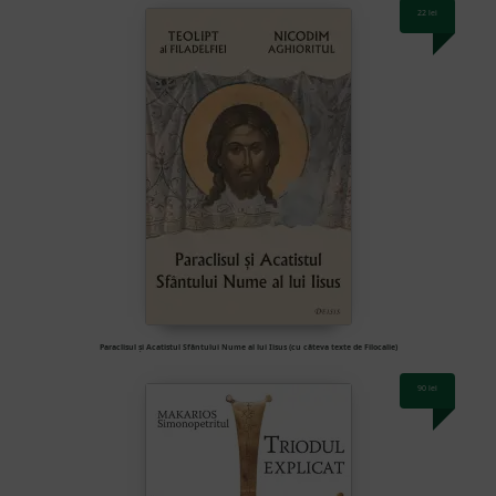
22
lei
Paraclisul și Acatistul Sfântului Nume al lui Iisus (cu câteva texte de Filocalie)
90
lei