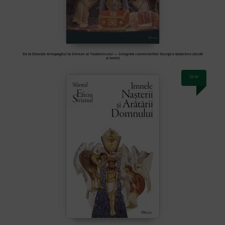
De la Dionisie Areopagitul la Simeon al Tesalonicului — integrala comentariilor liturgice bizantine (studii
și texte)
32
lei