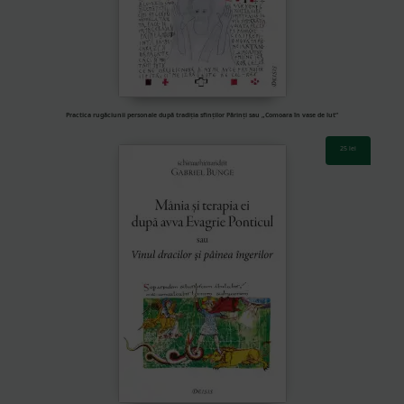
Practica rugăciunii personale după tradiția sfinților Părinți sau „Comoara în vase de lut”
25
lei