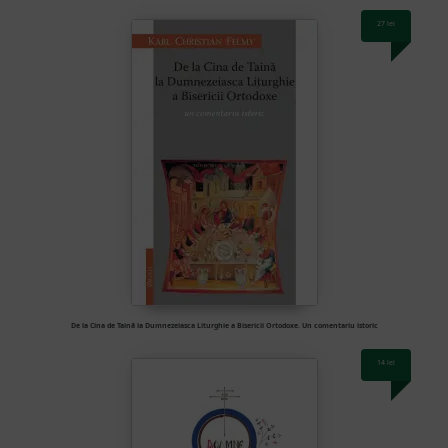
27
lei
De la Cina de Taină la Dumnezeiasca Liturghie a Bisericii Ortodoxe. Un comentariu istoric
14
lei