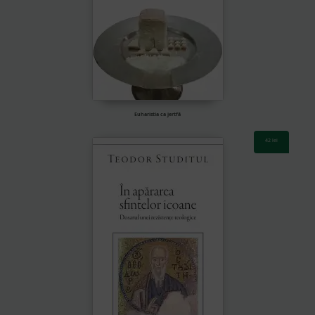
Euharistia ca jertfă
42
lei