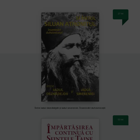
27
lei
Între iadul deznădejdii și iadul smereniei. Însemnări duhovnicești
53
lei