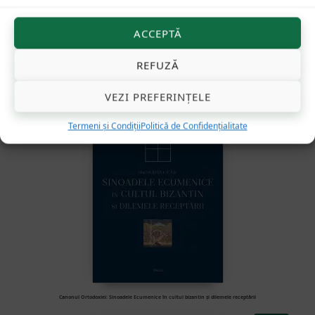
ACCEPTĂ
Împărtășirea continuă cu Sfintele Taine. Dosarul unei controverse — mărturiile Tradiției
REFUZĂ
127
lei
VEZI PREFERINȚELE
Termeni și Condiții
Politică de Confidențialitate
Canonul Ortodoxiei: Sinoadele Ecumenice în cultul bizantin și dilemele receptării