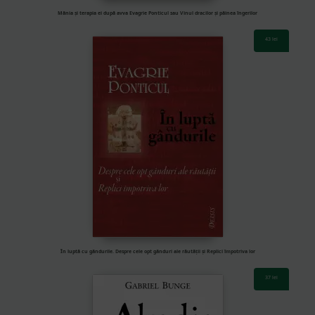
Mânia și terapia ei după avva Evagrie Ponticul sau Vinul dracilor și pâinea îngerilor
43
lei
În luptă cu gândurile. Despre cele opt gânduri ale răutății și Replici împotriva lor
37
lei