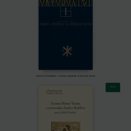
Canonul Ortodoxiei. I. Canonul apostolic al primelor secole
35
lei