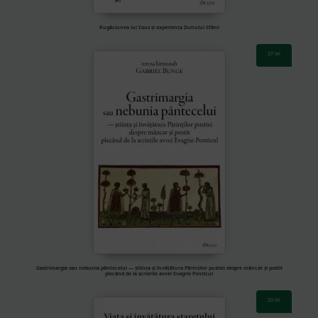
Rugăciunea lui Iisus și experiența Duhului Sfânt
27
lei
Gastrimargia sau nebunia pântecelui — știința și învățătura Părinților pustiei despre mâncat și postit
plecând de la scrierile avvei Evagrie Ponticul
20
lei