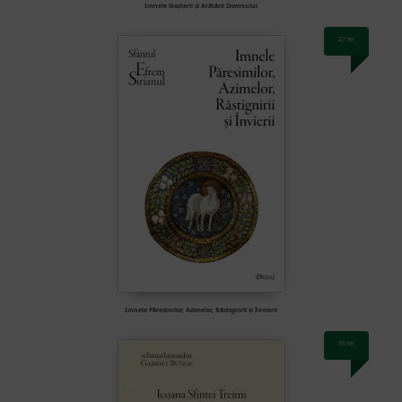
Imnele Nașterii și Arătării Domnului
27
lei
Imnele Păresimilor, Azimelor, Răstignirii și Învierii
35
lei