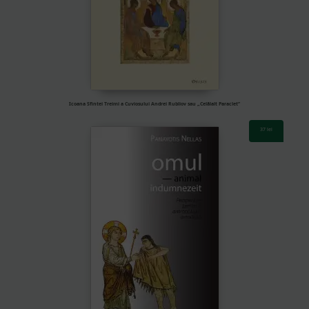
Icoana Sfintei Treimi a Cuviosului Andrei Rubliov sau „Celălalt Paraclet”
37
lei