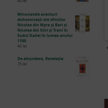
40
lei
Minunatele aventuri
duhovnicești ale sfinților
Nicolae din Myra și Bari și
Nicolae din Stiri și Trani în
Sudul Italiei în lumea anului
1100
45
lei
De altundeva, Revelația
75
lei