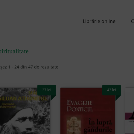
Librărie online
C
iritualitate
ișez 1 - 24 din 47 de rezultate
27
lei
43
lei