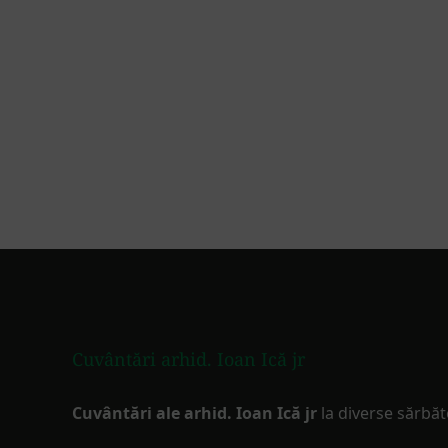
Footer
Cuvântări arhid. Ioan Ică jr
Cuvântări ale arhid. Ioan Ică jr
la diverse sărbăt