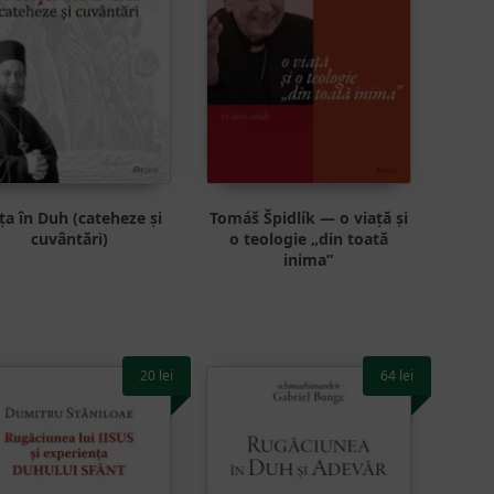
ța în Duh (cateheze și
Tomáš Špidlík — o viață și
cuvântări)
o teologie „din toată
inima”
20
lei
64
lei