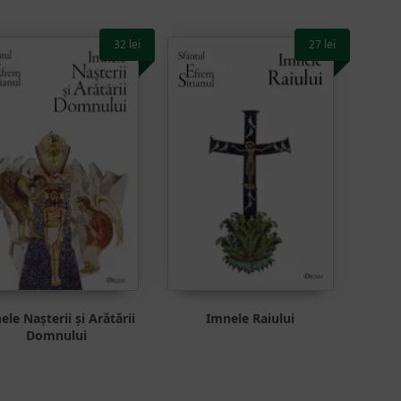
32
lei
27
lei
ele Nașterii și Arătării
Imnele Raiului
Domnului