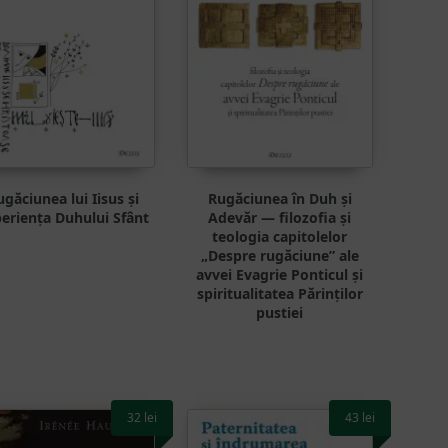
ugăciunea lui Iisus și
Rugăciunea în Duh și
eriența Duhului Sfânt
Adevăr — filozofia și
teologia capitolelor
„Despre rugăciune” ale
avvei Evagrie Ponticul și
spiritualitatea Părinților
pustiei
32
lei
43
lei