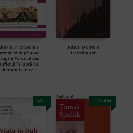
kedia. Plictiseala și
Athos. Muntele
erapia ei după avva
transfigurat
vagrie Ponticul sau
sufletul în luptă cu
demonul amiezii
Reduceri!
40
lei
12
lei
6
lei
Prețul
Prețul
inițial
curent
a
este:
fost:
6 lei.
12 lei.