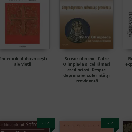
Temeiurile duhovnicești
Scrisori din exil. Către
R
ale vieții
Olimpiada și cei rămași
exp
credincioși. Despre
deprimare, suferință și
Providență
20
lei
37
lei