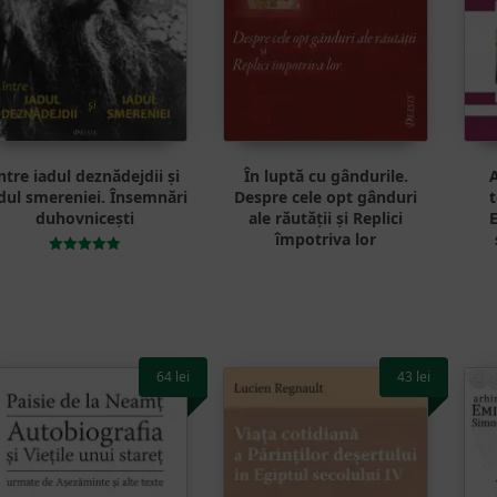
ntre iadul deznădejdii și
În luptă cu gândurile.
A
dul smereniei. Însemnări
Despre cele opt gânduri
t
duhovnicești
ale răutății și Replici
E
împotriva lor
Evaluat la
5.00
din 5
64
lei
43
lei