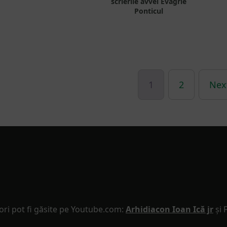
scrierile avvei Evagrie
Evaluat la
5.00
Ponticul
din 5
1
2
Nex
ori pot fi găsite pe Youtube.com:
Arhidiacon Ioan Ică jr
și 