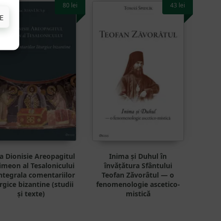
80
lei
43
lei
E
la Dionisie Areopagitul
Inima și Duhul în
Simeon al Tesalonicului
învățătura Sfântului
ntegrala comentariilor
Teofan Zăvorâtul — o
urgice bizantine (studii
fenomenologie ascetico-
și texte)
mistică