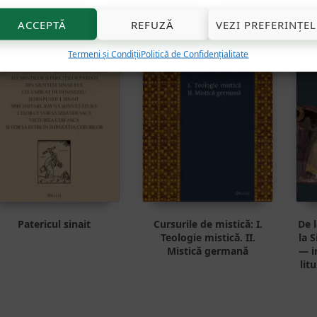
32
lei
101
lei
ACCEPTĂ
REFUZĂ
VEZI PREFERINȚEL
Termeni și Condiții
Politică de Confidențialitate
Patericul sinait
Cursurile de mistică: I.
De 
Teologie mistică. II.
la 
Mistică germană
— i
lit