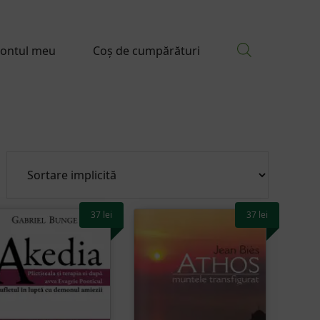
ontul meu
Coș de cumpărături
37
lei
37
lei