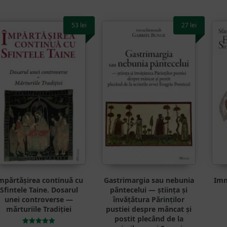
53
lei
27
lei
mpărtășirea continuă cu
Gastrimargia sau nebunia
Imn
Sfintele Taine. Dosarul
pântecelui — știința și
unei controverse —
învățătura Părinților
mărturiile Tradiției
pustiei despre mâncat și
postit plecând de la