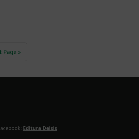
t Page »
Facebook:
Editura Deisis