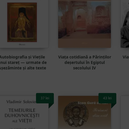
Autobiografia și Viețile
Viața cotidiană a Părinților
Via
nui stareț — urmate de
deșertului în Egiptul
Așezăminte și alte texte
secolului IV
37
lei
43
lei