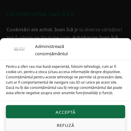
Cuvântări arhid. Ioan Ică jr
Cuvântări ale arhid. Ioan Ică jr
la diverse sărbători
pot fi găsite pe Youtube.com:
Arhidiacon Ioan Ică
jr
și Facebook:
Editura Deisis
Administrează
consimțământul
Info
Pentru a oferi cea mai bună experiență, folosim tehnologii, cum ar fi
cookie-uri, pentru a stoca și/sau accesa informațiile despre dispozitive.
Consimțământul pentru aceste tehnologii ne permite să procesăm date,
Valoarea minimă a unei comenzi este de 30 de lei.
cum ar fi comportamentul de navigare sau ID-uri unice pe acest site.
Dacă nu îți dai consimțământul sau îți retragi consimțământul dat poate
avea afecte negative asupra unor anumite funcționalități și funcții.
REDUCERI
(în funcţie de valoarea totală a comenzii):
– transport gratuit
(pentru comenzi peste 100 de
lei)
ACCEPTĂ
-10%
(comenzi peste 200 de lei)
REFUZĂ
-20%
(comenzi peste 400 de lei)