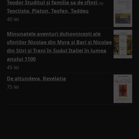
Teodor Studitul și familia sa de sfinți —
Teoctista, Platon, Teofan, Taddeu
40
lei
Minunatele aventuri duhovnicești ale
sfinților Nicolae din Myra și Bari și Nicolae
din Stiri și Trani în Sudul Italiei în lumea
anului 1100
45
lei
De altundeva, Revelația
75
lei