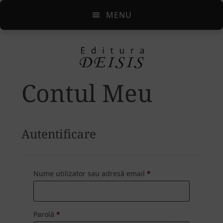
Skip
Skip
MENU
to
to
main
footer
content
Contul Meu
Autentificare
Nume utilizator sau adresă email
*
Obligatoriu
Parolă
*
Obligatoriu