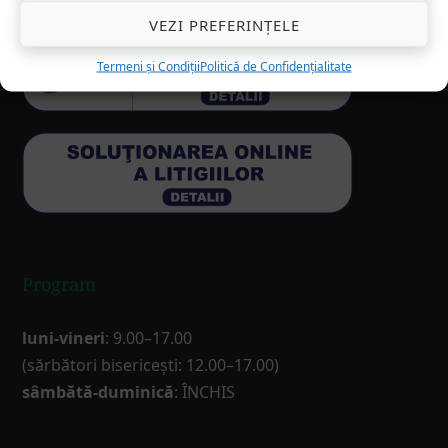
VEZI PREFERINȚELE
Termeni și Condiții
Politică de Confidențialitate
Program
luni-vineri
: 9.00–17.00
(sărbători bisericești: 12.00–17.00)
sâmbătă-duminică
: ÎNCHIS