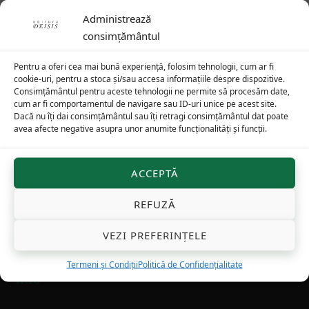
75
lei
Administrează
consimțământul
Pentru a oferi cea mai bună experiență, folosim tehnologii, cum ar fi
cookie-uri, pentru a stoca și/sau accesa informațiile despre dispozitive.
Footer
Consimțământul pentru aceste tehnologii ne permite să procesăm date,
cum ar fi comportamentul de navigare sau ID-uri unice pe acest site.
Dacă nu îți dai consimțământul sau îți retragi consimțământul dat poate
avea afecte negative asupra unor anumite funcționalități și funcții.
Cuvântări arhid. Ioan Ică jr
ACCEPTĂ
Cuvântări ale arhid. Ioan Ică jr
la diverse sărbători
REFUZĂ
pot fi găsite pe Youtube.com:
Arhidiacon Ioan Ică
jr
și Facebook:
Editura Deisis
VEZI PREFERINȚELE
Termeni și Condiții
Politică de Confidențialitate
Info