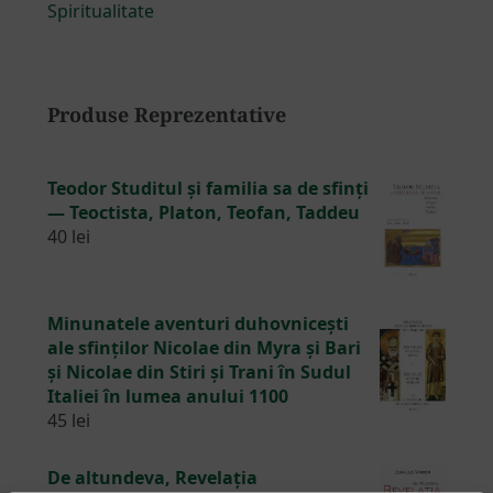
Spiritualitate
Produse Reprezentative
Teodor Studitul și familia sa de sfinți
— Teoctista, Platon, Teofan, Taddeu
40
lei
Minunatele aventuri duhovnicești
ale sfinților Nicolae din Myra și Bari
și Nicolae din Stiri și Trani în Sudul
Italiei în lumea anului 1100
45
lei
De altundeva, Revelația