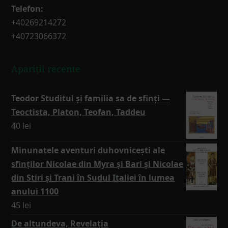
Telefon:
+40269214272
+40723066372
Apariții recente
Teodor Studitul și familia sa de sfinți —
Teoctista, Platon, Teofan, Taddeu
40
lei
Minunatele aventuri duhovnicești ale
sfinților Nicolae din Myra și Bari și Nicolae
din Stiri și Trani în Sudul Italiei în lumea
anului 1100
45
lei
De altundeva, Revelația