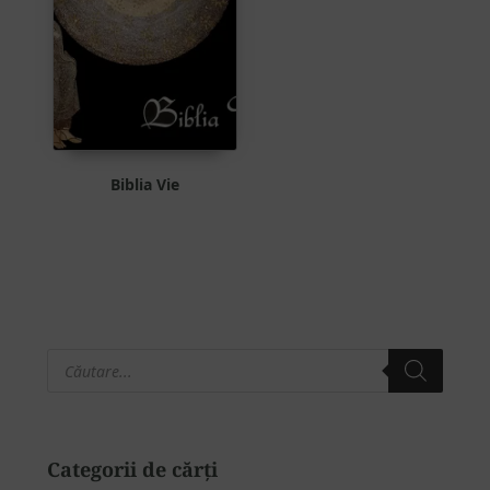
Biblia Vie
Products
Bara
search
principală
Categorii de cărți