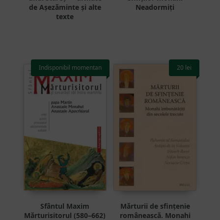
de Așezăminte și alte
Neadormiți
texte
Indisponibil momentan
20
lei
Sfântul Maxim
Mărturii de sfințenie
Mărturisitorul (580–662)
românească. Monahi