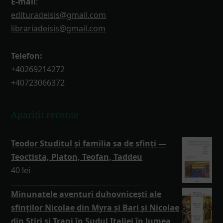
E-mail
:
edituradeisis@gmail.com
librariadeisis@gmail.com
Telefon:
+40269214272
+40723066372
Apariții recente
Teodor Studitul și familia sa de sfinți —
Teoctista, Platon, Teofan, Taddeu
40
lei
Minunatele aventuri duhovnicești ale
sfinților Nicolae din Myra și Bari și Nicolae
din Stiri și Trani în Sudul Italiei în lumea