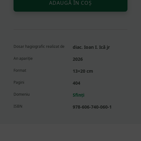
ADAUGĂ ÎN COȘ
Teodor
Studitul
și
familia
sa
de
Dosar hagiografic realizat de
diac. Ioan I. Ică jr
sfinți
—
An apariție
2026
Teoctista,
Format
13×20 cm
Platon,
Teofan,
Pagini
404
Taddeu
Domeniu
Sfinți
ISBN
978-606-740-060-1