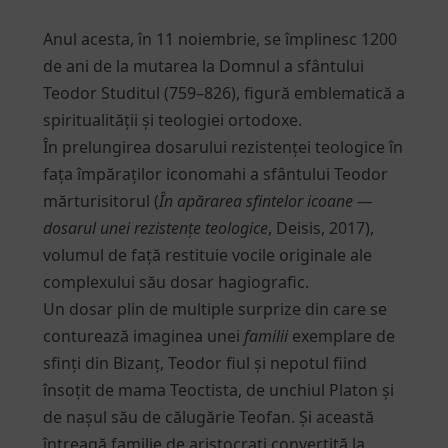
Anul acesta, în 11 noiembrie, se împlinesc 1200
de ani de la mutarea la Domnul a sfântului
Teodor Studitul (759–826), figură emblematică a
spiritualității și teologiei ortodoxe.
În prelungirea dosarului rezistenței teologice în
fața împăraților iconomahi a sfântului Teodor
mărturisitorul (
În apărarea sfintelor icoane —
dosarul unei rezistențe teologice
, Deisis, 2017),
volumul de față restituie vocile originale ale
complexului său dosar hagiografic.
Un dosar plin de multiple surprize din care se
conturează imaginea unei
familii
exemplare de
sfinți din Bizanț, Teodor fiul și nepotul fiind
însoțit de mama Teoctista, de unchiul Platon și
de nașul său de călugărie Teofan. Și această
întreagă familie de aristocrați convertită la