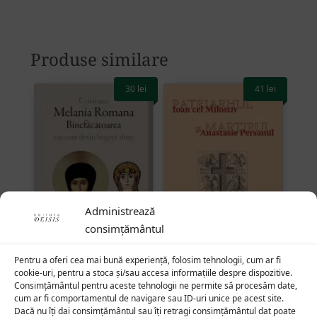
Produse similare
30
lei
41
lei
Administrează
consimțământul
Pentru a oferi cea mai bună experiență, folosim tehnologii, cum ar fi
cookie-uri, pentru a stoca și/sau accesa informațiile despre dispozitive.
Consimțământul pentru aceste tehnologii ne permite să procesăm date,
Cuvioasa Melania
Patriarhul și martirul —
cum ar fi comportamentul de navigare sau ID-uri unice pe acest site.
Romana Binefăcătoarea
Ioan cel Milostiv și
Dacă nu îți dai consimțământul sau îți retragi consimțământul dat poate
sau cum devin bogații
Anastasie Persanul