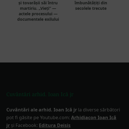
și tovarășii săi întru
îmbunătățiți din
martiriu. „Vieți” —
secolele trecute
actele procesului —
documentele exilului
Footer
Cuvântări arhid. Ioan Ică jr
Cuvântări ale arhid. Ioan Ică jr
la diverse sărbători
pot fi găsite pe Youtube.com:
Arhidiacon Ioan Ică
jr
și Facebook:
Editura Deisis