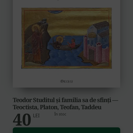
Teodor Studitul și familia sa de sfinți —
Teoctista, Platon, Teofan, Taddeu
40
În stoc
LEI
Altern
Cantitate