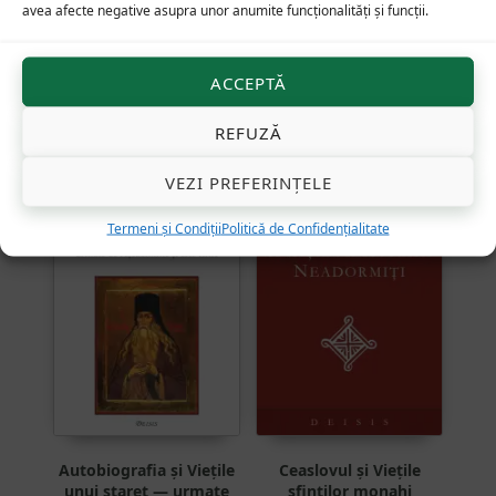
avea afecte negative asupra unor anumite funcționalități și funcții.
sfinți
Evaluat la
5.00
ACCEPTĂ
din 5
REFUZĂ
64
lei
43
lei
VEZI PREFERINȚELE
Termeni și Condiții
Politică de Confidențialitate
Autobiografia și Viețile
Ceaslovul și Viețile
unui stareț — urmate
sfinților monahi