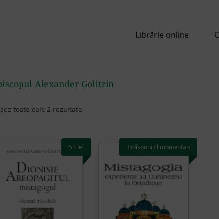
Librărie online
C
piscopul Alexander Golitzin
ișez toate cele 2 rezultate
51
lei
Indisponibil momentan