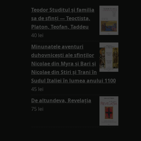
Teodor Studitul și familia
sa de sfinți — Teoctista,
Platon, Teofan, Taddeu
40
lei
Minunatele aventuri
duhovnicești ale sfinților
Nicolae din Myra și Bari și
Nicolae din Stiri și Trani în
Sudul Italiei în lumea anului 1100
45
lei
De altundeva, Revelația
75
lei