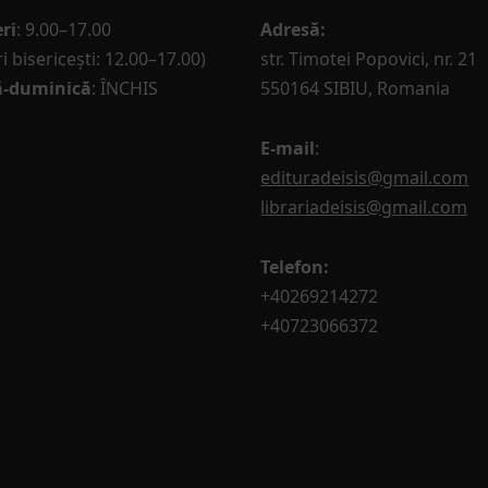
ri
: 9.00–17.00
Adresă:
i bisericești: 12.00–17.00)
str. Timotei Popovici, nr. 21
-duminică
: ÎNCHIS
550164 SIBIU, Romania
E-mail
:
edituradeisis@gmail.com
librariadeisis@gmail.com
Telefon:
+40269214272
+40723066372