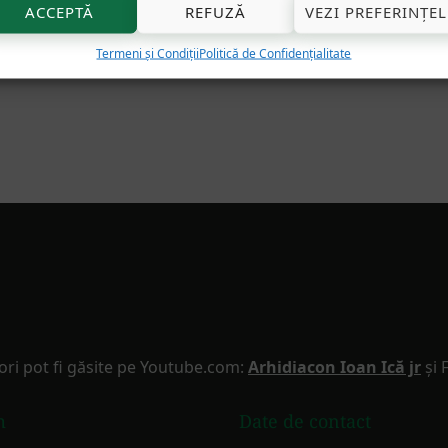
ACCEPTĂ
REFUZĂ
VEZI PREFERINȚEL
Termeni și Condiții
Politică de Confidențialitate
ori pot fi găsite pe Youtube.com:
Arhidiacon Ioan Ică jr
și 
m
Date de contact