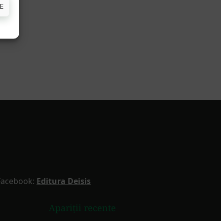
E
Facebook:
Editura Deisis
Apariții recente