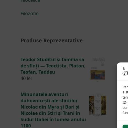
Filozofie
Produse Reprezentative
Teodor Studitul și familia sa
de sfinți — Teoctista, Platon,
Teofan, Taddeu
40
lei
Pen
a s
Minunatele aventuri
teh
duhovnicești ale sfinților
ID-
Nicolae din Myra și Bari și
con
Nicolae din Stiri și Trani în
func
Sudul Italiei în lumea anului
1100