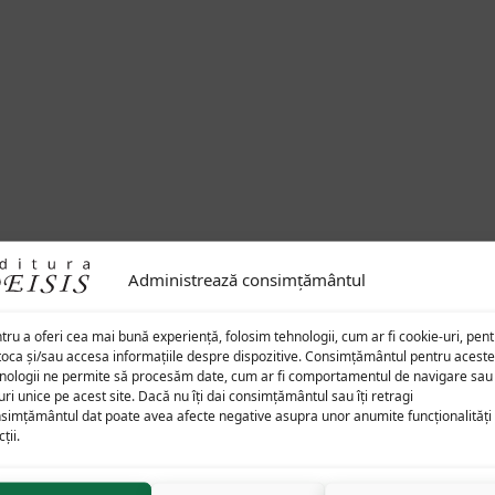
Administrează consimțământul
tru a oferi cea mai bună experiență, folosim tehnologii, cum ar fi cookie-uri, pen
toca și/sau accesa informațiile despre dispozitive. Consimțământul pentru aceste
nologii ne permite să procesăm date, cum ar fi comportamentul de navigare sau
uri unice pe acest site. Dacă nu îți dai consimțământul sau îți retragi
simțământul dat poate avea afecte negative asupra unor anumite funcționalități 
ții.