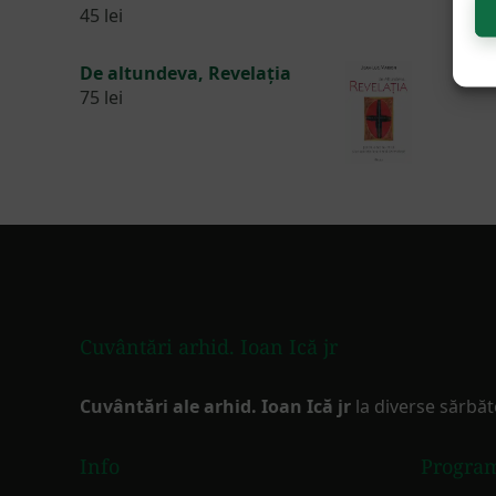
45
lei
De altundeva, Revelația
75
lei
Footer
Cuvântări arhid. Ioan Ică jr
Cuvântări ale arhid. Ioan Ică jr
la diverse sărbăt
Info
Progra