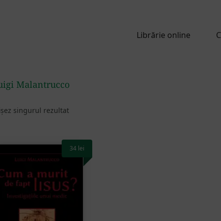
Librărie online
C
uigi Malantrucco
ișez singurul rezultat
34
lei