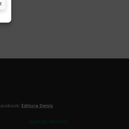
E
Facebook:
Editura Deisis
Apariții recente