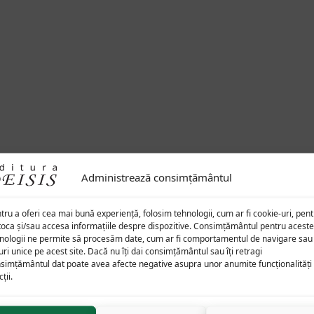
Administrează consimțământul
tru a oferi cea mai bună experiență, folosim tehnologii, cum ar fi cookie-uri, pen
toca și/sau accesa informațiile despre dispozitive. Consimțământul pentru aceste
nologii ne permite să procesăm date, cum ar fi comportamentul de navigare sau
uri unice pe acest site. Dacă nu îți dai consimțământul sau îți retragi
simțământul dat poate avea afecte negative asupra unor anumite funcționalități 
ții.