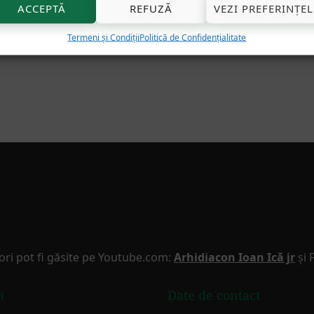
ACCEPTĂ
REFUZĂ
VEZI PREFERINȚEL
Termeni și Condiții
Politică de Confidențialitate
ori pot fi găsite pe Youtube.com:
Arhidiacon Ioan Ică jr
și 
m
Date de contact