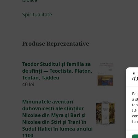
Spiritualitate
Produse Reprezentative
Teodor Studitul și familia sa
de sfinți — Teoctista, Platon,
Teofan, Taddeu
40
lei
Pen
a s
Minunatele aventuri
teh
duhovnicești ale sfinților
ID-
Nicolae din Myra și Bari și
con
Nicolae din Stiri și Trani în
func
Sudul Italiei în lumea anului
1100