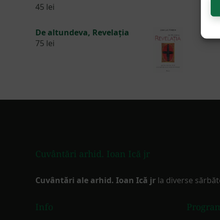
45
lei
De altundeva, Revelația
75
lei
Footer
Cuvântări arhid. Ioan Ică jr
Cuvântări ale arhid. Ioan Ică jr
la diverse sărbăt
Info
Progra