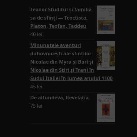
Teodor Studitul și familia
sa de sfinți — Teoctista,
Platon, Teofan, Taddeu
40
lei
Minunatele aventuri
duhovnicești ale sfinților
Nicolae din Myra și Bari și
Nicolae din Stiri și Trani în
Sudul Italiei în lumea anului 1100
45
lei
De altundeva, Revelația
75
lei