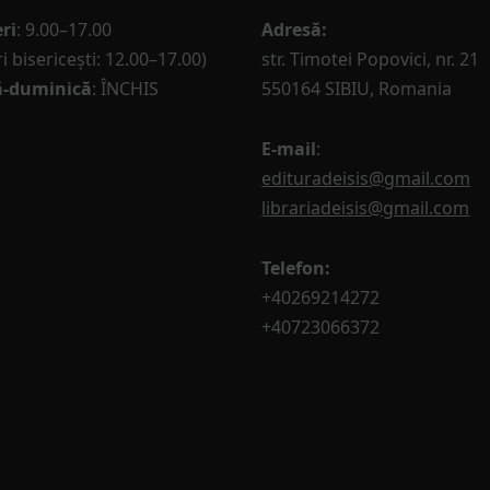
ri
: 9.00–17.00
Adresă:
i bisericești: 12.00–17.00)
str. Timotei Popovici, nr. 21
-duminică
: ÎNCHIS
550164 SIBIU, Romania
E-mail
:
edituradeisis@gmail.com
librariadeisis@gmail.com
Telefon:
+40269214272
+40723066372