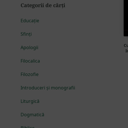
Categorii de cărți
Educație
Sfinți
Cu
Apologii
I
Filocalica
Filozofie
Introduceri și monografii
Liturgică
Dogmatică
Biblice