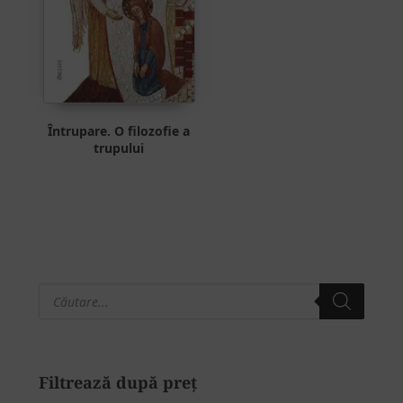
Întrupare. O filozofie a
trupului
Products
Bara
search
principală
Filtrează după preț