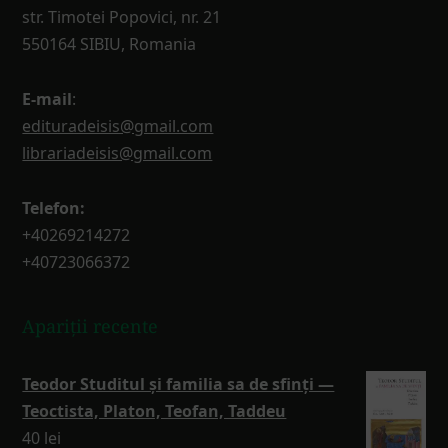
str. Timotei Popovici, nr. 21
550164 SIBIU, Romania
E-mail
:
edituradeisis@gmail.com
librariadeisis@gmail.com
Telefon:
+40269214272
+40723066372
Apariții recente
Teodor Studitul și familia sa de sfinți —
Teoctista, Platon, Teofan, Taddeu
40
lei