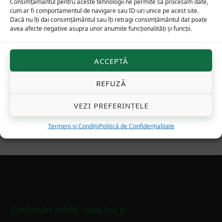
Consimțământul pentru aceste tehnologii ne permite să procesăm date,
cum ar fi comportamentul de navigare sau ID-uri unice pe acest site.
Minunatele aventuri duhovnicești
Dacă nu îți dai consimțământul sau îți retragi consimțământul dat poate
ale sfinților Nicolae din Myra și Bari
avea afecte negative asupra unor anumite funcționalități și funcții.
și Nicolae din Stiri și Trani în Sudul
Italiei în lumea anului 1100
ACCEPTĂ
45
lei
REFUZĂ
De altundeva, Revelația
75
lei
VEZI PREFERINȚELE
Termeni și Condiții
Politică de Confidențialitate
Footer
Cuvântări arhid. Ioan Ică jr