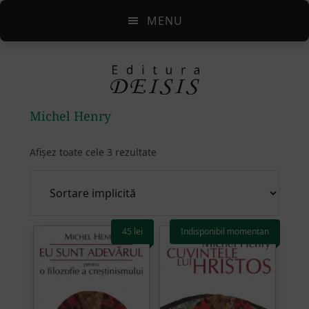
Skip
Skip
Skip
MENU
to
to
to
main
primary
footer
content
sidebar
Michel Henry
Afișez toate cele 3 rezultate
45
lei
Indisponibil momentan