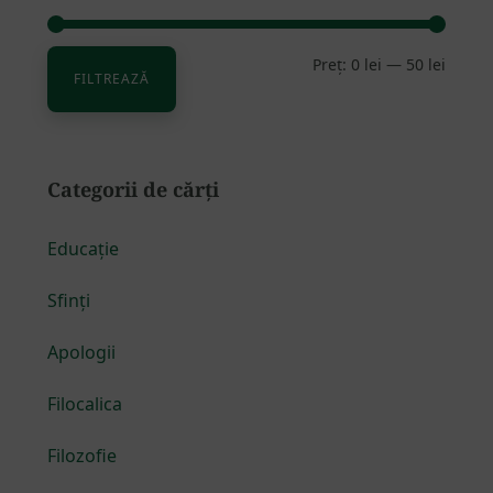
Preț:
0 lei
—
50 lei
Preț
Preț
FILTREAZĂ
minim
maxim
Categorii de cărți
Educație
Sfinți
Apologii
Filocalica
Filozofie