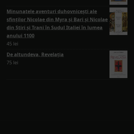
Minunatele aventuri duhovnicești ale
sfinților Nicolae din Myra și Bari și Nicolae
din Stiri și Trani în Sudul Italiei în lumea
anului 1100
45
lei
De altundeva, Revelația
75
lei