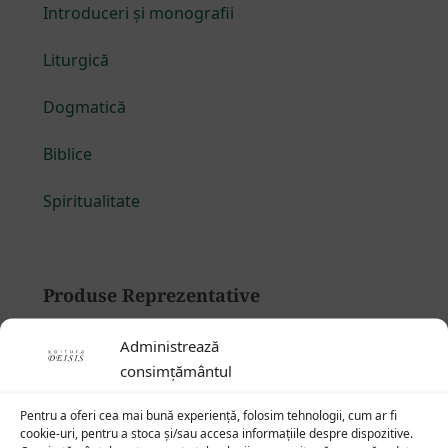
Introduceri și monografii
Liturgică
Dogmatică
Biblice
Spiritualitate
Produse Reprezentative
Administrează
Teodor Studitul și familia sa de sfinți
consimțământul
— Teoctista, Platon, Teofan, Taddeu
40
lei
Pentru a oferi cea mai bună experiență, folosim tehnologii, cum ar fi
cookie-uri, pentru a stoca și/sau accesa informațiile despre dispozitive.