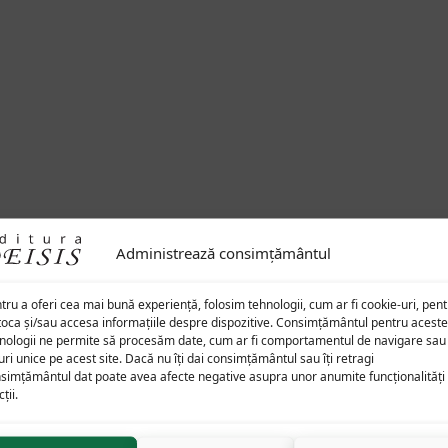
Administrează consimțământul
tru a oferi cea mai bună experiență, folosim tehnologii, cum ar fi cookie-uri, pen
toca și/sau accesa informațiile despre dispozitive. Consimțământul pentru aceste
nologii ne permite să procesăm date, cum ar fi comportamentul de navigare sau
uri unice pe acest site. Dacă nu îți dai consimțământul sau îți retragi
simțământul dat poate avea afecte negative asupra unor anumite funcționalități 
ții.