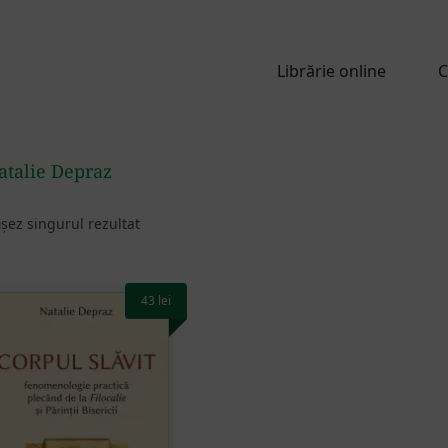
Librărie online
C
atalie Depraz
ișez singurul rezultat
43
lei