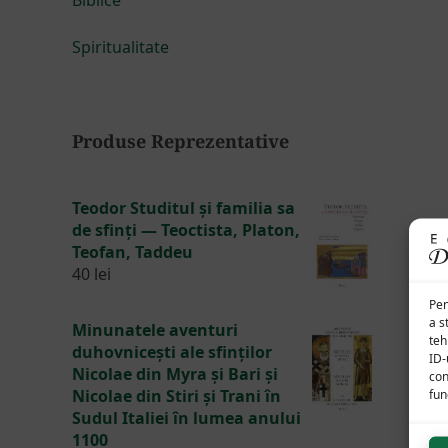
Spiritualitate
Produse Reprezentative
Teodor Studitul și familia sa
de sfinți — Teoctista, Platon,
Teofan, Taddeu
40
lei
Pen
a s
Minunatele aventuri
teh
duhovnicești ale sfinților
ID-
Nicolae din Myra și Bari și
con
Nicolae din Stiri și Trani în
func
Sudul Italiei în lumea anului
1100