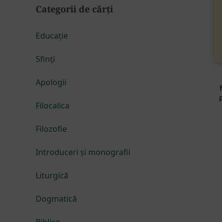
Categorii de cărți
Educație
Sfinți
Apologii
p
Filocalica
Filozofie
Introduceri și monografii
Liturgică
Dogmatică
Biblice