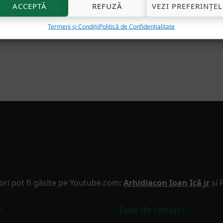
ACCEPTĂ
REFUZĂ
VEZI PREFERINȚEL
Termeni și Condiții
Politică de Confidențialitate
ori pot fi găsite pe Youtube.com:
Arhidiacon Ioan Ică jr
și 
m
Date de contact