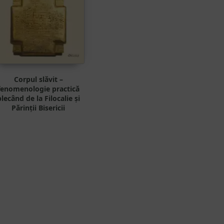
Corpul slăvit –
fenomenologie practică
lecând de la Filocalie și
Părinții Bisericii