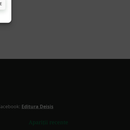
E
Facebook:
Editura Deisis
Apariții recente