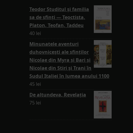
Teodor Studitul și familia
sa de sfinți — Teoctista,
Platon, Teofan, Taddeu
40
lei
Minunatele aventuri
duhovnicești ale sfinților
Nicolae din Myra și Bari și
Nicolae din Stiri și Trani în
Sudul Italiei în lumea anului 1100
45
lei
De altundeva, Revelația
75
lei