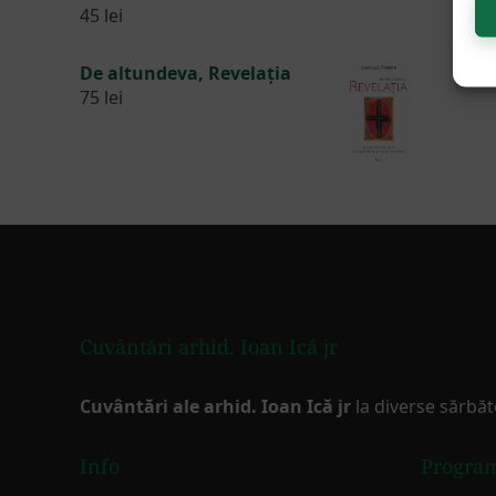
45
lei
De altundeva, Revelația
75
lei
Footer
Cuvântări arhid. Ioan Ică jr
Cuvântări ale arhid. Ioan Ică jr
la diverse sărbăt
Info
Progra