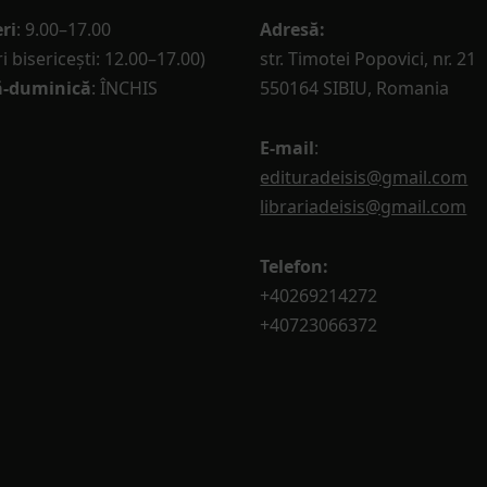
ri
: 9.00–17.00
Adresă:
i bisericești: 12.00–17.00)
str. Timotei Popovici, nr. 21
-duminică
: ÎNCHIS
550164 SIBIU, Romania
E-mail
:
edituradeisis@gmail.com
librariadeisis@gmail.com
Telefon:
+40269214272
+40723066372