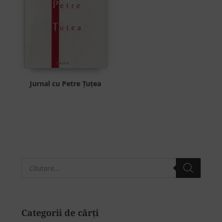
Jurnal cu Petre Țuțea
Products
Bara
search
principală
Categorii de cărți