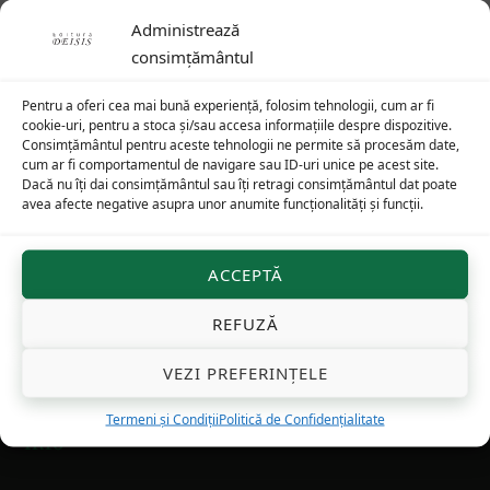
75
lei
Administrează
consimțământul
Pentru a oferi cea mai bună experiență, folosim tehnologii, cum ar fi
cookie-uri, pentru a stoca și/sau accesa informațiile despre dispozitive.
Footer
Consimțământul pentru aceste tehnologii ne permite să procesăm date,
cum ar fi comportamentul de navigare sau ID-uri unice pe acest site.
Dacă nu îți dai consimțământul sau îți retragi consimțământul dat poate
avea afecte negative asupra unor anumite funcționalități și funcții.
Cuvântări arhid. Ioan Ică jr
ACCEPTĂ
Cuvântări ale arhid. Ioan Ică jr
la diverse sărbători
REFUZĂ
pot fi găsite pe Youtube.com:
Arhidiacon Ioan Ică
jr
și Facebook:
Editura Deisis
VEZI PREFERINȚELE
Termeni și Condiții
Politică de Confidențialitate
Info