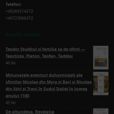
Telefon:
+40269214272
+40723066372
Apariții recente
Teodor Studitul și familia sa de sfinți —
Teoctista, Platon, Teofan, Taddeu
40
lei
Minunatele aventuri duhovnicești ale
sfinților Nicolae din Myra și Bari și Nicolae
din Stiri și Trani în Sudul Italiei în lumea
anului 1100
45
lei
De altundeva, Revelația