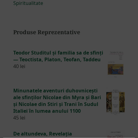
Spiritualitate
Produse Reprezentative
Teodor Studitul și familia sa de sfinți
— Teoctista, Platon, Teofan, Taddeu
40
lei
Minunatele aventuri duhovnicești
ale sfinților Nicolae din Myra și Bari
și Nicolae din Stiri și Trani în Sudul
Italiei în lumea anului 1100
45
lei
De altundeva, Revelația