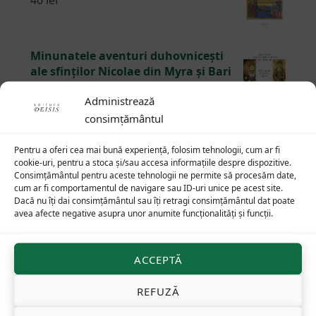
40
lei
Minunatele aventuri duhovnicești
ale sfinților Nicolae din Myra și Bari
și Nicolae din Stiri și Trani în Sudul
Administrează
Italiei în lumea anului 1100
45
lei
consimțământul
Pentru a oferi cea mai bună experiență, folosim tehnologii, cum ar fi
De altundeva, Revelația
cookie-uri, pentru a stoca și/sau accesa informațiile despre dispozitive.
75
lei
Consimțământul pentru aceste tehnologii ne permite să procesăm date,
cum ar fi comportamentul de navigare sau ID-uri unice pe acest site.
Dacă nu îți dai consimțământul sau îți retragi consimțământul dat poate
avea afecte negative asupra unor anumite funcționalități și funcții.
Footer
ACCEPTĂ
REFUZĂ