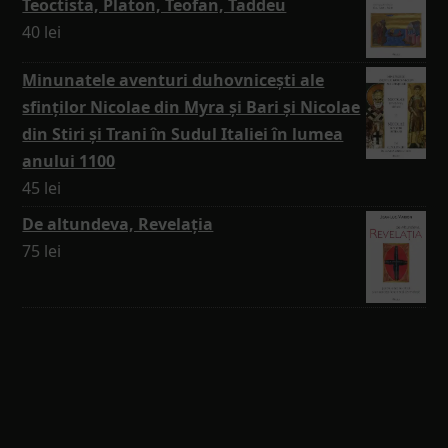
Teoctista, Platon, Teofan, Taddeu
40
lei
Minunatele aventuri duhovnicești ale
sfinților Nicolae din Myra și Bari și Nicolae
din Stiri și Trani în Sudul Italiei în lumea
anului 1100
45
lei
De altundeva, Revelația
75
lei