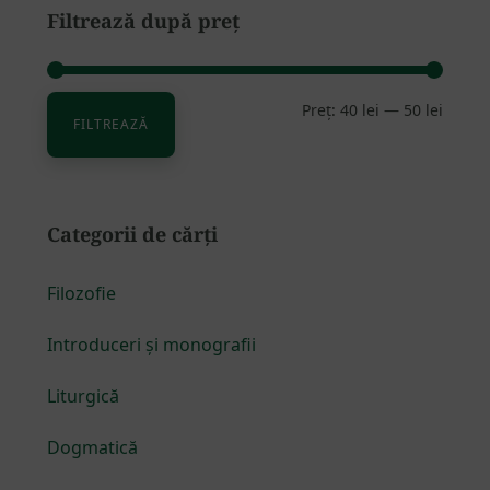
Filtrează după preț
Preț:
40 lei
—
50 lei
Preț
Preț
FILTREAZĂ
minim
maxim
Categorii de cărți
Filozofie
Introduceri și monografii
Liturgică
Dogmatică