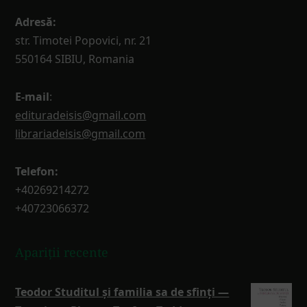
Adresă:
str. Timotei Popovici, nr. 21
550164 SIBIU, Romania
E-mail
:
edituradeisis@gmail.com
librariadeisis@gmail.com
Telefon:
+40269214272
+40723066372
Apariții recente
Teodor Studitul și familia sa de sfinți —