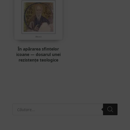
În apărarea sfintelor
icoane — dosarul unei
rezistențe teologice
Products
Bara
search
principală