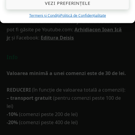
VEZI PREFERINȚELE
Cuvântări arhid. Ioan Ică jr
Termeni și Condiții
Politică de Confidențialitate
Cuvântări ale arhid. Ioan Ică jr
la diverse sărbători
pot fi găsite pe Youtube.com:
Arhidiacon Ioan Ică
jr
și Facebook:
Editura Deisis
Info
Valoarea minimă a unei comenzi este de 30 de lei.
REDUCERI
(în funcţie de valoarea totală a comenzii):
– transport gratuit
(pentru comenzi peste 100 de
lei)
-10%
(comenzi peste 200 de lei)
-20%
(comenzi peste 400 de lei)