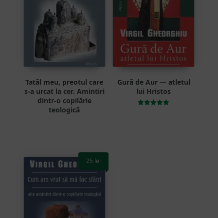
Tatăl meu, preotul care
Gură de Aur — atletul
s-a urcat la cer. Amintiri
lui Hristos
dintr-o copilărie
teologică
Evaluat la
5.00
din 5
25
lei