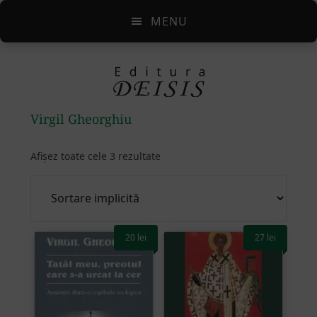
Skip
Skip
Skip
MENU
to
to
to
main
primary
footer
content
sidebar
Virgil Gheorghiu
Afișez toate cele 3 rezultate
20
lei
27
lei