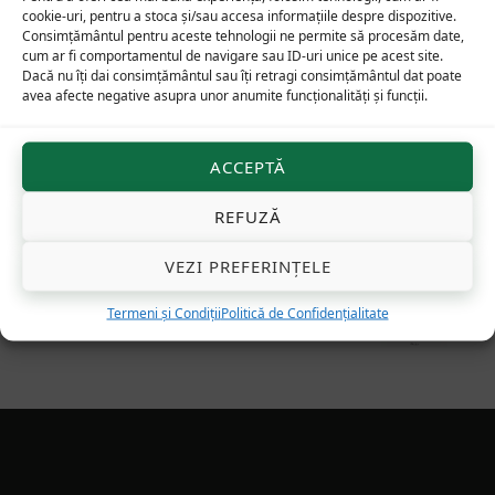
40
lei
cookie-uri, pentru a stoca și/sau accesa informațiile despre dispozitive.
Consimțământul pentru aceste tehnologii ne permite să procesăm date,
cum ar fi comportamentul de navigare sau ID-uri unice pe acest site.
Dacă nu îți dai consimțământul sau îți retragi consimțământul dat poate
avea afecte negative asupra unor anumite funcționalități și funcții.
Minunatele aventuri duhovnicești
ale sfinților Nicolae din Myra și Bari
și Nicolae din Stiri și Trani în Sudul
ACCEPTĂ
Italiei în lumea anului 1100
45
lei
REFUZĂ
De altundeva, Revelația
VEZI PREFERINȚELE
75
lei
Termeni și Condiții
Politică de Confidențialitate
Footer