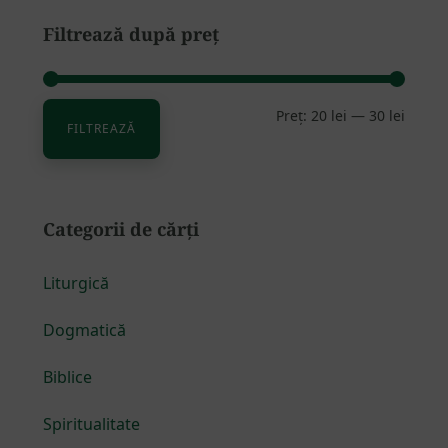
Filtrează după preț
Preț:
20 lei
—
30 lei
Preț
Preț
FILTREAZĂ
minim
maxim
Categorii de cărți
Liturgică
Dogmatică
Biblice
Spiritualitate