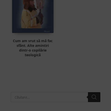
Cum am vrut să mă fac
sfânt. Alte amintiri
dintr-o copilărie
teologică
Products
Bara
search
principală