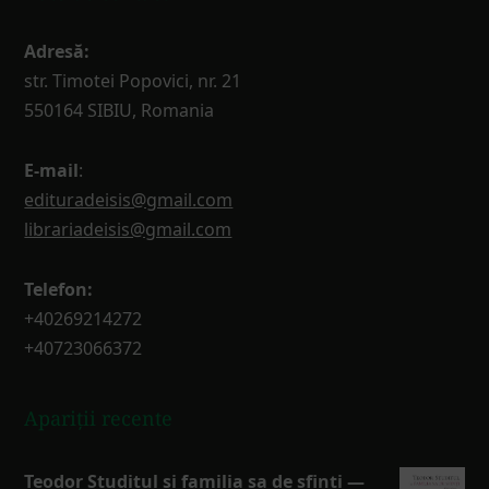
Adresă:
str. Timotei Popovici, nr. 21
550164 SIBIU, Romania
E-mail
:
edituradeisis@gmail.com
librariadeisis@gmail.com
Telefon:
+40269214272
+40723066372
Apariții recente
Teodor Studitul și familia sa de sfinți —