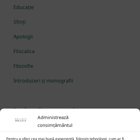
Educație
Sfinți
Apologii
Filocalica
Filozofie
Introduceri și monografii
Produse Reprezentative
Administrează
consimțământul
Teodor Studitul și familia sa de sfinți
— Teoctista, Platon, Teofan, Taddeu
Pentru a oferi cea mai bună experiență, folosim tehnologii, cum ar fi