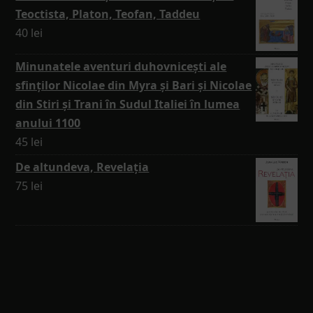
Teoctista, Platon, Teofan, Taddeu
40
lei
Minunatele aventuri duhovnicești ale
sfinților Nicolae din Myra și Bari și Nicolae
din Stiri și Trani în Sudul Italiei în lumea
anului 1100
45
lei
De altundeva, Revelația
75
lei