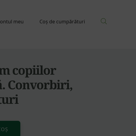
ontul meu
Coș de cumpărături
 copiilor
. Convorbiri,
turi
Alternative:
COȘ