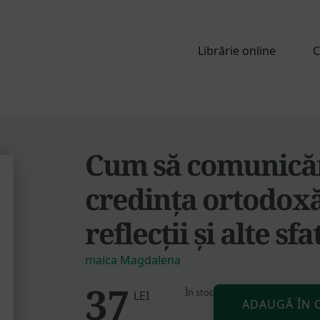
Librărie online
C
Cum să comunicăm
credința ortodoxă
reflecții și alte sfa
maica Magdalena
37
În stoc
Cantitate
LEI
ADAUGĂ ÎN 
Cum