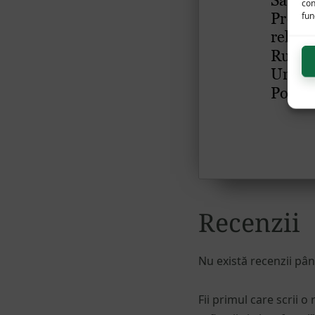
con
func
Recenzii
Nu există recenzii pâ
Fii primul care scrii