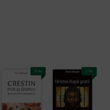
37
lei
17
lei