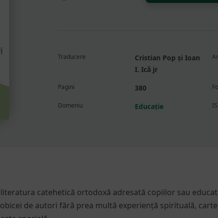
să
comunicăm
copiilor
credința
ortodoxă.
Traducere
An
Cristian Pop și Ioan
Convorbiri,
I. Ică jr
reflecții
și
Pagini
F
380
alte
Domeniu
I
Educație
sfaturi
iteratura catehetică ortodoxă adresată copiilor sau educato
bicei de autori fără prea multă experiență spirituală, carte