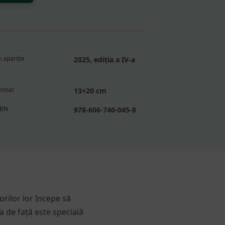
 apariție
2025, ediția a IV-a
ormat
13×20 cm
SBN
978-606-740-045-8
rilor lor începe să
a de față este specială