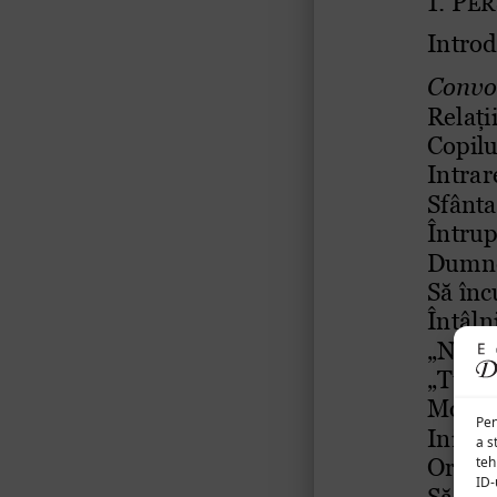
Pen
a s
teh
ID-