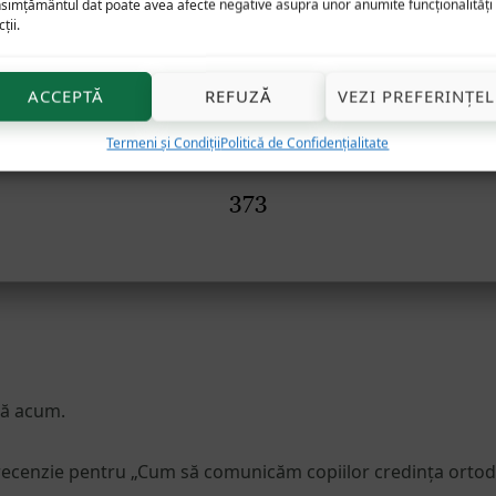
simțământul dat poate avea afecte negative asupra unor anumite funcționalități 
ții.
ACCEPTĂ
REFUZĂ
VEZI PREFERINȚEL
Termeni și Condiții
Politică de Confidențialitate
nă acum.
 o recenzie pentru „Cum să comunicăm copiilor credința ortod