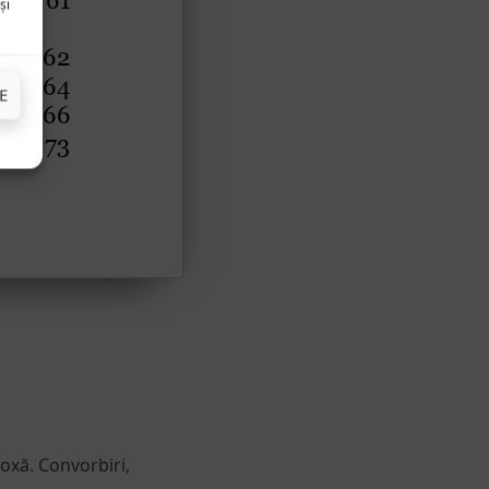
și
E
oxă. Convorbiri,