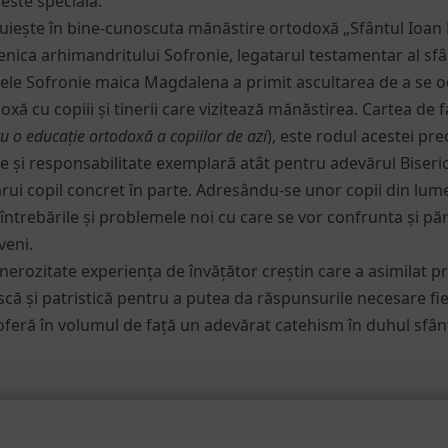
este specială.
iește în bine-cunoscuta mănăstire ortodoxă „Sfântul Ioan 
cenica arhimandritului Sofronie, legatarul testamentar al sfâ
tele Sofronie maica Magdalena a primit ascultarea de a se o
ă cu copiii și tinerii care vizitează mănăstirea. Cartea de fa
ru o educație ortodoxă a copiilor de azi
), este rodul acestei pr
țe și responsabilitate exemplară atât pentru adevărul Bisericii
rui copil concret în parte. Adresându-se unor copii din lum
ntrebările și problemele noi cu care se vor confrunta și părinți
veni.
nerozitate experiența de învățător creștin care a asimilat 
că și patristică pentru a putea da răspunsurile necesare fiec
eră în volumul de față un adevărat catehism în duhul sfânt