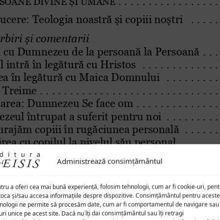
Administrează consimțământul
tru a oferi cea mai bună experiență, folosim tehnologii, cum ar fi cookie-uri, pen
toca și/sau accesa informațiile despre dispozitive. Consimțământul pentru aceste
nologii ne permite să procesăm date, cum ar fi comportamentul de navigare sau
uri unice pe acest site. Dacă nu îți dai consimțământul sau îți retragi