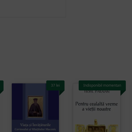
37
lei
Indisponibil momentan