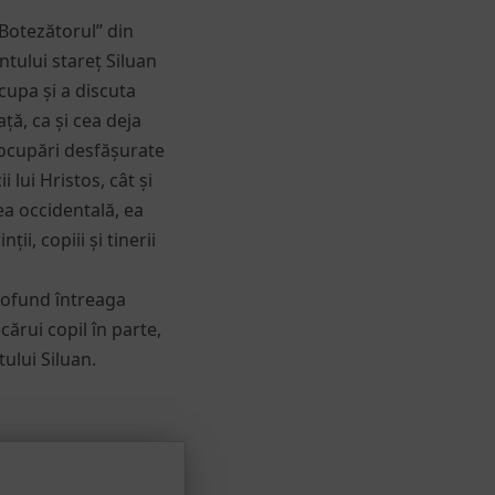
Botezătorul” din
ntului stareț Siluan
cupa și a discuta
ță, ca și cea deja
eocupări desfășurate
 lui Hristos, cât și
ea occidentală, ea
i, copiii și tinerii
profund întreaga
ărui copil în parte,
ului Siluan.