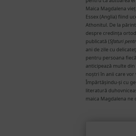
pentru că autoarea ei 
Maica Magdalena viețu
Essex (Anglia) fiind u
Athonitul. De la părin
despre credința ortodox
publicată (
Sfaturi pent
ani de zile cu delicate
pentru persoana fiecă
anticipează multe din î
noștri în anii care vor 
Împărtășindu-și cu ge
literatură duhovniceas
maica Magdalena ne of