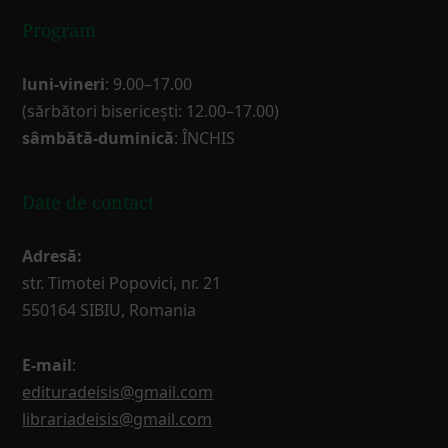
Program
luni-vineri
: 9.00–17.00
(sărbători bisericești: 12.00–17.00)
sâmbătă-duminică
: ÎNCHIS
Date de contact
Adresă:
str. Timotei Popovici, nr. 21
550164 SIBIU, Romania
E-mail
:
edituradeisis@gmail.com
librariadeisis@gmail.com