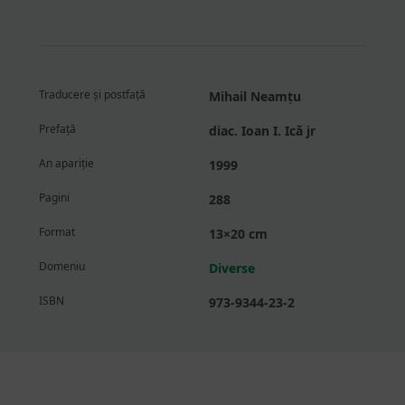
Traducere și postfață
Mihail Neamțu
Prefață
diac. Ioan I. Ică jr
An apariție
1999
Pagini
288
Format
13×20 cm
Domeniu
Diverse
ISBN
973-9344-23-2