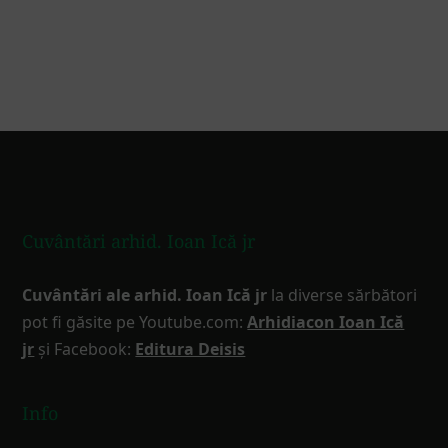
Footer
Cuvântări arhid. Ioan Ică jr
Cuvântări ale arhid. Ioan Ică jr
la diverse sărbători
pot fi găsite pe Youtube.com:
Arhidiacon Ioan Ică
jr
și Facebook:
Editura Deisis
Info