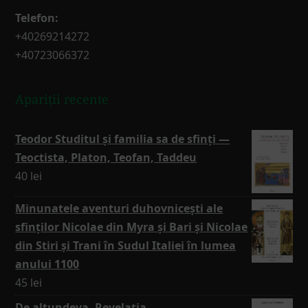
Telefon:
+40269214272
+40723066372
Apariții recente
Teodor Studitul și familia sa de sfinți —
Teoctista, Platon, Teofan, Taddeu
40
lei
Minunatele aventuri duhovnicești ale
sfinților Nicolae din Myra și Bari și Nicolae
din Stiri și Trani în Sudul Italiei în lumea
anului 1100
45
lei
De altundeva, Revelația