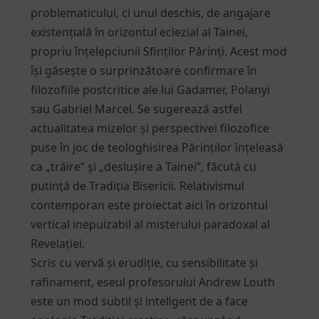
problematicului, ci unul deschis, de angajare
existențială în orizontul eclezial al Tainei,
propriu înțelepciunii Sfinților Părinți. Acest mod
își găsește o surprinzătoare confirmare în
filozofiile postcritice ale lui Gadamer, Polanyi
sau Gabriel Marcel. Se sugerează astfel
actualitatea mizelor și perspectivei filozofice
puse în joc de teologhisirea Părinților înțeleasă
ca „trăire” și „deslușire a Tainei”, făcută cu
putință de Tradiția Bisericii. Relativismul
contemporan este proiectat aici în orizontul
vertical inepuizabil al misterului paradoxal al
Revelației.
Scris cu vervă și erudiție, cu sensibilitate și
rafinament, eseul profesorului Andrew Louth
este un mod subtil și inteligent de a face