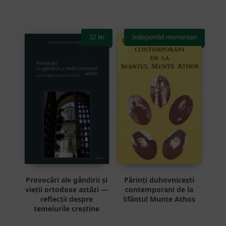
32
lei
Indisponibil momentan
Provocări ale gândirii și
Părinți duhovnicești
vieții ortodoxe astăzi —
contemporani de la
reflecții despre
Sfântul Munte Athos
temeiurile creștine