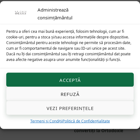
Produse similare
Administrează
consimțământul
37
lei
Indisponibil momentan
Pentru a oferi cea mai bună experiență, folosim tehnologii, cum ar fi
cookie-uri, pentru a stoca și/sau accesa informațiile despre dispozitive.
Consimțământul pentru aceste tehnologii ne permite să procesăm date,
cum ar fi comportamentul de navigare sau ID-uri unice pe acest site.
Dacă nu îți dai consimțământul sau îți retragi consimțământul dat poate
avea afecte negative asupra unor anumite funcționalități și funcții.
ACCEPTĂ
REFUZĂ
VEZI PREFERINȚELE
„Hristos — viața
Ortodoxie la Oxford.
noastră”. Asceza și
„Te-am găsit, Doamne!”
Termeni și Condiții
Politică de Confidențialitate
mistica paulină
Mărturiile a 12 englezi
convertiți la Ortodoxie