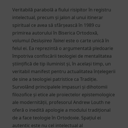
Veritabilă parabolă a fiului risipitor în registru
intelectual, precum și jalon al unui itinerar
spiritual ce avea să sfârșească în 1989 cu
primirea autorului în Biserica Ortodoxă,
volumul
Deslușirea Tainei
este o carte unică în
felul ei. Ea reprezintă o argumentată pledoarie
împotriva confiscării teologiei de mentalitatea
științifică de tip iluminist și, în același timp, un
veritabil manifest pentru actualitatea înțelegerii
de sine a teologiei patristice ca Tradiție.
Survolând principalele impasuri și dihotomii
filozofice și etice ale proiectelor epistemologice
ale modernității, profesorul Andrew Louth ne
oferă o inedită apologie a modului tradițional
de a face teologie în Ortodoxie. Spațiul ei
autentic este nu cel intelectual al