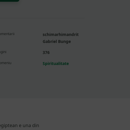
omentarii
schimarhimandrit
Gabriel Bunge
gini
376
omeniu
Spiritualitate
egiptean e una din