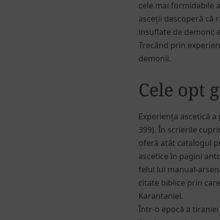
cele mai formidabile av
asceții descoperă că r
insuflate de demoni; 
Trecând prin experienț
demonii.
Cele opt g
Experiența ascetică a 
399). În scrierile cup
oferă atât catalogul p
ascetice în pagini ant
felul lui manual-arse
citate biblice prin ca
Karantaniei.
Într-o epocă a tiraniei 