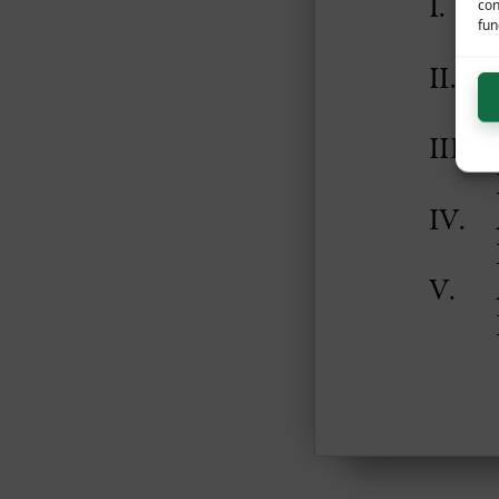
con
func