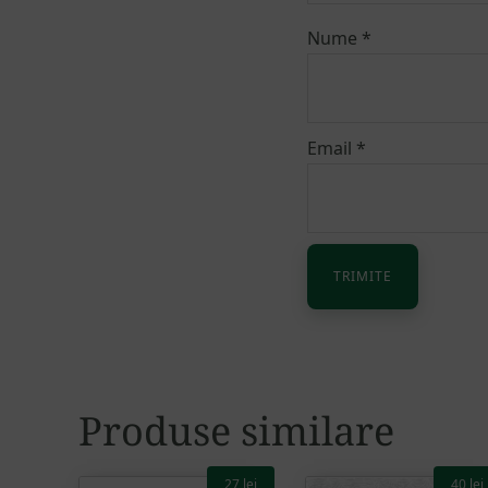
Nume
*
Email
*
Alternative:
Produse similare
27
lei
40
lei