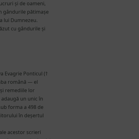
lucruri și de oameni,
 în gândurile pătimașe
ea lui Dumnezeu.
ăzut cu gândurile și
va Evagrie Ponticul (†
limba română — el
și remediile lor
e adaugă un unic în
 sub forma a 498 de
itorului în deșertul
 ale acestor scrieri