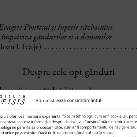
Administrează consimțământul
tru a oferi cea mai bună experiență, folosim tehnologii, cum ar fi cookie-uri, pen
toca și/sau accesa informațiile despre dispozitive. Consimțământul pentru aceste
nologii ne permite să procesăm date, cum ar fi comportamentul de navigare sau
uri unice pe acest site. Dacă nu îți dai consimțământul sau îți retragi