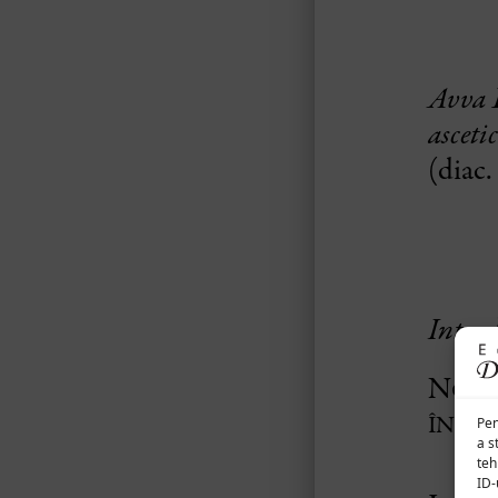
Pen
a s
teh
ID-