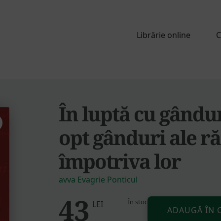
Librărie online
C
În luptă cu gândur
opt gânduri ale rău
împotriva lor
avva Evagrie Ponticul
43
În stoc
Cantitate
LEI
ADAUGĂ ÎN 
În