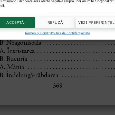
simțământul dat poate avea afecte negative asupra unor anumite funcționalități 
ții.
ACCEPTĂ
REFUZĂ
VEZI PREFERINȚEL
Termeni și Condiții
Politică de Confidențialitate