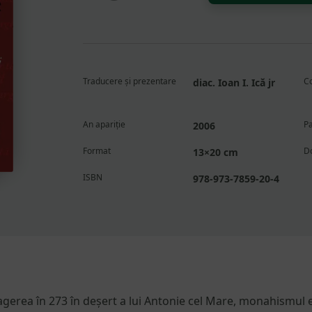
luptă
cu
gândurile.
Despre
cele
Traducere și prezentare
C
diac. Ioan I. Ică jr
opt
gânduri
ale
An apariție
Pa
2006
răutății
Format
D
13×20 cm
și
Replici
ISBN
978-973-7859-20-4
împotriva
lor
agerea în 273 în deșert a lui Antonie cel Mare, monahismul 