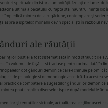
enturi spirituale din istoria umanității. Izolați de lume, de 
ădăcina ultimă a păcatului cu fapta stă înăuntrul minții lor,
ele împiedică mintea de la rugăciune, contemplare și veder
a aspră a ispitelor, monahii devin specialiști în războiul nev
ânduri ale răutății
părinților pustiei a fost sistematizată în mod strălucit de av
rinse în volumul de față — și traduse pentru prima dată în 
rincipalelor opt gânduri demonice care-l chinuie pe om, cât 
ologice de psihologie și demonologie ascetică. La acestea s
nal practic de combatere a sugestiilor gândurilor demonice
re mintea poate replica diverselor ispite după modelul Mântu
mediilor și tentațiilor virtuale, actualitatea lecțiilor ascetice