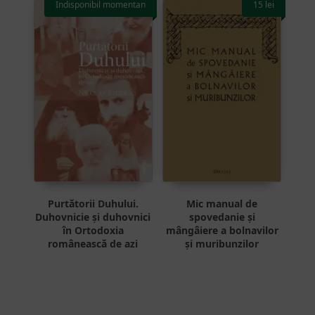
Indisponibil momentan
15
lei
Purtătorii Duhului.
Mic manual de
Duhovnicie și duhovnici
spovedanie și
în Ortodoxia
mângâiere a bolnavilor
românească de azi
și muribunzilor