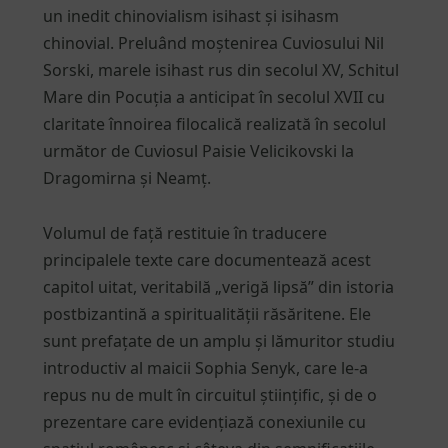
un inedit chinovialism isihast și isihasm
chinovial. Preluând moștenirea Cuviosului Nil
Sorski, marele isihast rus din secolul XV, Schitul
Mare din Pocuția a anticipat în secolul XVII cu
claritate înnoirea filocalică realizată în secolul
următor de Cuviosul Paisie Velicikovski la
Dragomirna și Neamț.
Volumul de față restituie în traducere
principalele texte care documentează acest
capitol uitat, veritabilă „verigă lipsă” din istoria
postbizantină a spiritualității răsăritene. Ele
sunt prefațate de un amplu și lămuritor studiu
introductiv al maicii Sophia Senyk, care le-a
repus nu de mult în circuitul științific, și de o
prezentare care evidențiază conexiunile cu