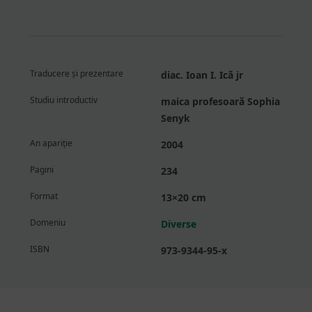
Traducere și prezentare
diac. Ioan I. Ică jr
Studiu introductiv
maica profesoară Sophia
Senyk
An apariție
2004
Pagini
234
Format
13×20 cm
Domeniu
Diverse
ISBN
973-9344-95-x