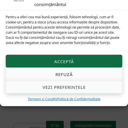
consimțământul
Pentru a oferi cea mai bună experiență, folosim tehnologii, cum ar fi
cookie-uri, pentru a stoca și/sau accesa informațiile despre dispozitive.
Consimțământul pentru aceste tehnologii ne permite să procesăm date,
cum ar fi comportamentul de navigare sau ID-uri unice pe acest site.
Dacă nu îți dai consimțământul sau îți retragi consimțământul dat poate
avea afecte negative asupra unor anumite funcționalități și funcții.
ACCEPTĂ
REFUZĂ
Canonul de chilie al unui
Deslușirea Tainei.
patriarh isihast —
Despre natura teologiei
VEZI PREFERINȚELE
sfântul Filotei Kokkinos
al Constantinopolului
Termeni și Condiții
Politică de Confidențialitate
37
lei
Indisponibil momentan