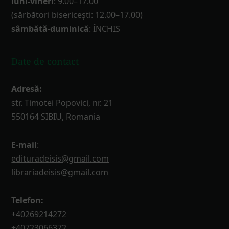
luni-vineri
: 9.00–17.00
(sărbători bisericești: 12.00–17.00)
sâmbătă-duminică
: ÎNCHIS
Date de contact
Adresă:
str. Timotei Popovici, nr. 21
550164 SIBIU, Romania
E-mail
:
edituradeisis@gmail.com
librariadeisis@gmail.com
Telefon:
+40269214272
+40723066372