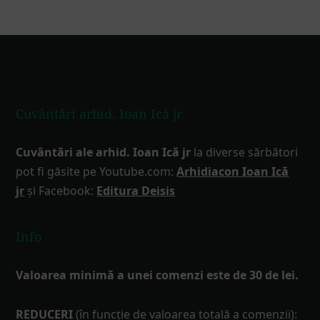
Footer
Cuvântări arhid. Ioan Ică jr
Cuvântări ale arhid. Ioan Ică jr
la diverse sărbători
pot fi găsite pe Youtube.com:
Arhidiacon Ioan Ică
jr
și Facebook:
Editura Deisis
Info
Valoarea minimă a unei comenzi este de 30 de lei.
REDUCERI
(în funcţie de valoarea totală a comenzii):