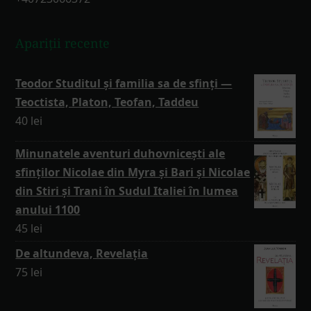
Apariții recente
Teodor Studitul și familia sa de sfinți —
Teoctista, Platon, Teofan, Taddeu
40
lei
Minunatele aventuri duhovnicești ale
sfinților Nicolae din Myra și Bari și Nicolae
din Stiri și Trani în Sudul Italiei în lumea
anului 1100
45
lei
De altundeva, Revelația
75
lei