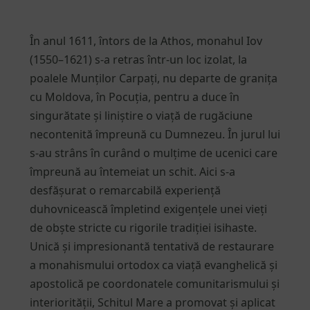
În anul 1611, întors de la Athos, monahul Iov
(1550–1621) s-a retras într-un loc izolat, la
poalele Munților Carpați, nu departe de granița
cu Moldova, în Pocuția, pentru a duce în
singurătate și liniștire o viață de rugăciune
necontenită împreună cu Dumnezeu. În jurul lui
s-au strâns în curând o mulțime de ucenici care
împreună au întemeiat un schit. Aici s-a
desfășurat o remarcabilă experiență
duhovnicească împletind exigențele unei vieți
de obște stricte cu rigorile tradiției isihaste.
Unică și impresionantă tentativă de restaurare
a monahismului ortodox ca viață evanghelică și
apostolică pe coordonatele comunitarismului și
interiorității, Schitul Mare a promovat și aplicat