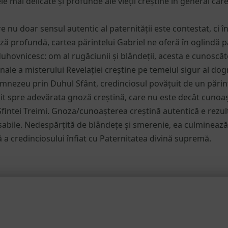
le mai delicate și profunde ale vieții creștine în general ca
 nu doar sensul autentic al paternității este contestat, ci în
ză profundă, cartea părintelui Gabriel ne oferă în oglindă pa
uhovnicesc: om al rugăciunii și blândeții, acesta e cunoscăt
le a misterului Revelației creștine pe temeiul sigur al dogmel
Dumnezeu prin Duhul Sfânt, credinciosul povățuit de un pări
it spre adevărata gnoză creștină, care nu este decât cuno
Sfintei Treimi. Gnoza/cunoașterea creștină autentică e rezu
abile. Nedespărțită de blândețe și smerenie, ea culmineaz
 a credinciosului înfiat cu Paternitatea divină supremă.