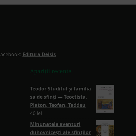
Facebook:
Editura Deisis
Apariții recente
Teodor Studitul și familia
sa de sfinți — Teoctista,
Platon, Teofan, Taddeu
40
lei
Minunatele aventuri
duhovnicești ale sfinților