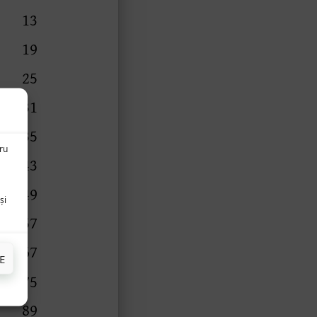
tru
și
E