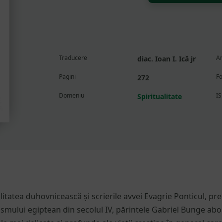
duhovnicesc
și
gnoza
creștină
după
Traducere
An
diac. Ioan I. Ică jr
avva
Evagrie
Pagini
F
272
Ponticul
Domeniu
I
Spiritualitate
itatea duhovnicească și scrierile avvei Evagrie Ponticul, pre
ismului egiptean din secolul IV, părintele Gabriel Bunge abo