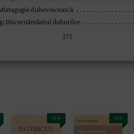
32
lei
43
lei