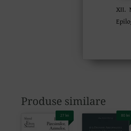
Produse similare
27
lei
80
lei