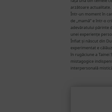
față una din temele ce
arzătoare actualitate.
Într-un moment în care
de „mamă” e într-o cri
adevăratului părinte d
unei experiențe persona
Înfiat și născut din 
experimentat e călăuz
în rugăciune a Tainei 
mistagogice indispens
interpersonală mistică