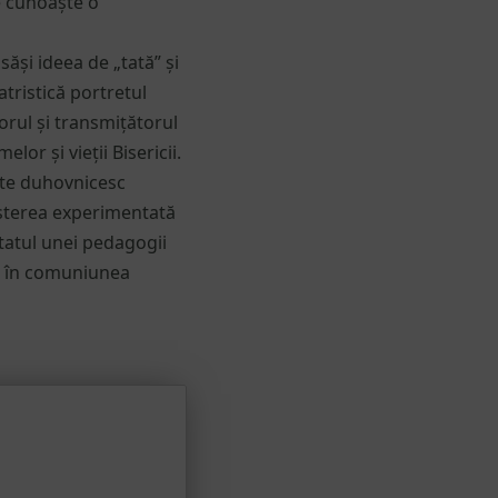
re cunoaște o
săși ideea de „tată” și
tristică portretul
orul și transmițătorul
or și vieții Bisericii.
nte duhovnicesc
așterea experimentată
ltatul unei pedagogii
ă în comuniunea