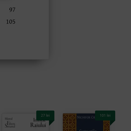
27
lei
101
lei