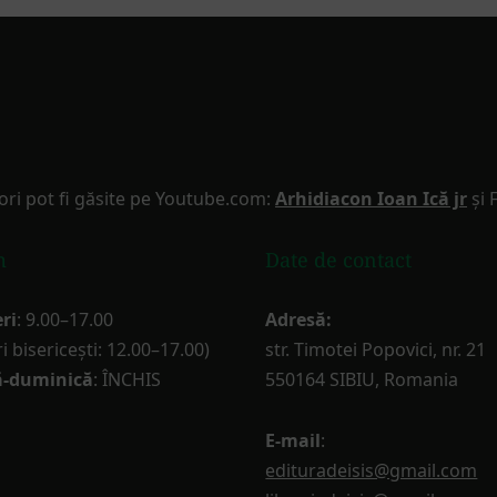
ori pot fi găsite pe Youtube.com:
Arhidiacon Ioan Ică jr
și 
m
Date de contact
ri
: 9.00–17.00
Adresă:
i bisericești: 12.00–17.00)
str. Timotei Popovici, nr. 21
-duminică
: ÎNCHIS
550164 SIBIU, Romania
E-mail
:
edituradeisis@gmail.com