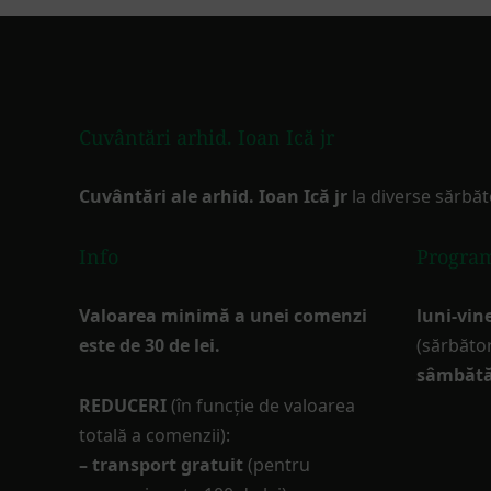
Footer
Cuvântări arhid. Ioan Ică jr
Cuvântări ale arhid. Ioan Ică jr
la diverse sărbăt
Info
Progra
Valoarea minimă a unei comenzi
luni-vine
este de 30 de lei.
(sărbător
sâmbătă
REDUCERI
(în funcţie de valoarea
totală a comenzii):
– transport gratuit
(pentru