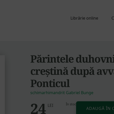
Librărie online
C
Părintele duhovni
creștină după avv
Ponticul
schimarhimandrit Gabriel Bunge
24
În stoc
Cantitate
LEI
ADAUGĂ ÎN 
Părintele