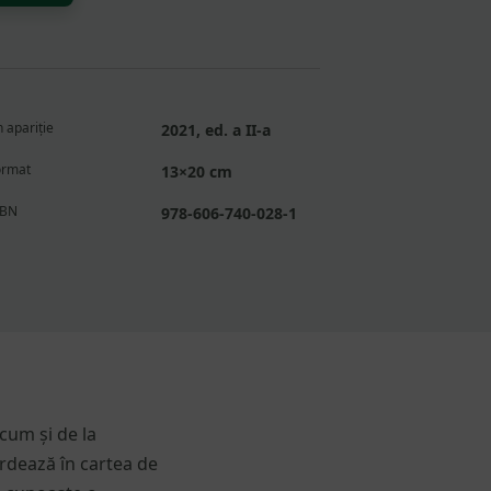
 apariție
2021, ed. a II-a
ormat
13×20 cm
SBN
978-606-740-028-1
cum și de la
rdează în cartea de