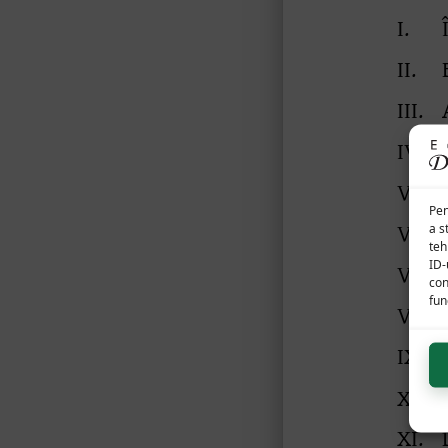
Pen
a s
teh
ID-
con
func