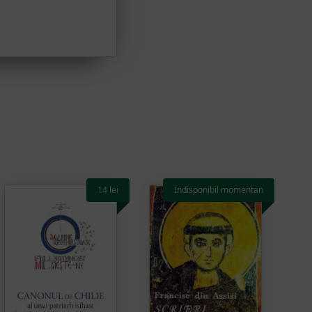
14
lei
Indisponibil momentan