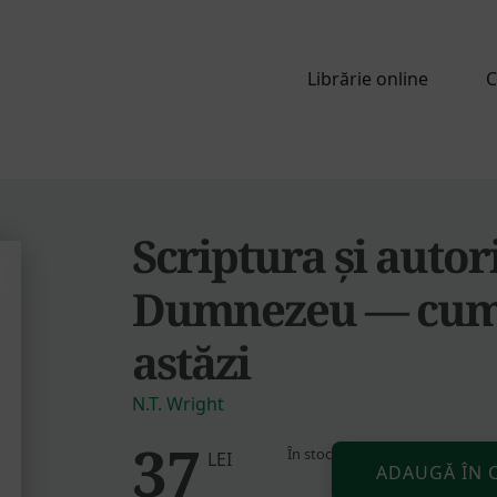
Librărie online
C
Scriptura și autori
Dumnezeu — cum s
astăzi
N.T. Wright
37
În stoc
Cantitate
LEI
ADAUGĂ ÎN 
Scriptura