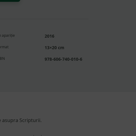
 apariție
2016
ormat
13×20 cm
SBN
978-606-740-010-6
 asupra Scripturii.