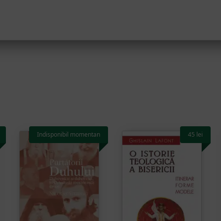
Indisponibil momentan
45
lei