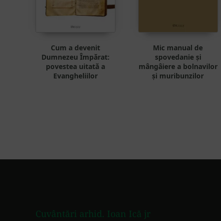
Cum a devenit
Mic manual de
Dumnezeu Împărat:
spovedanie și
povestea uitată a
mângâiere a bolnavilor
Evangheliilor
și muribunzilor
Footer
Cuvântări arhid. Ioan Ică jr