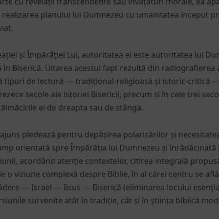
rte cu revelații transcendente sau învățături morale, ea apa
 realizarea planului lui Dumnezeu cu umanitatea început prin 
viat.
iei și Împărăției Lui, autoritatea ei este autoritatea lui 
ă în Biserică. Uitarea acestui fapt rezultă din radiografierea
 tipuri de lectură — tradițional-religioasă și istoric-critică 
rezece secole ale istoriei Bisericii, precum și în cele trei sec
tălmăcirile ei de dreapta sau de stânga.
 ajuns pledează pentru depășirea polarizărilor și necesitatea
timp orientată spre Împărăția lui Dumnezeu și înrădăcinată î
rațiunii, acordând atenție contextelor, citirea integrală propu
ie o viziune complexă despre Biblie, în al cărei centru se af
ădere — Israel — Iisus — Biserică (eliminarea locului esențial 
iunile survenite atât în tradiție, cât și în știința biblică mo