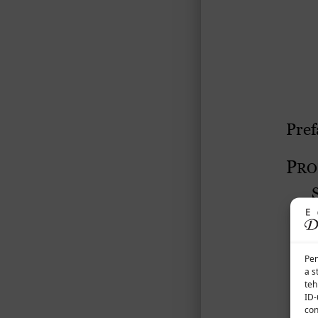
Pen
a s
teh
ID-
con