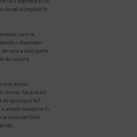
re ca o expresie și un
Israel și împlinit în
Dumnezeu care se
 atentă a diverselor
— de care a avut parte
ole de cultură
 unei lecturi
n istorie. Făcând loc
să de episcopul N.T.
lă o amplă narațiune în
al lui Israel fiind
dernă).