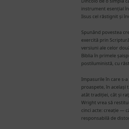
Dincolo de o simplă ca
instrument esențial în
Iisus cel răstignit și în
Spunând povestea creaț
exercită prin Scriptur
versiuni ale celor două
Biblia în primele șaisp
postiluministă, cu răs
Impasurile în care s-a
proaspete, în același 
atât tradiției, cât și 
Wright vrea să restitu
cinci acte: creație — c
responsabilă de distors