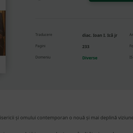
și
autoritatea
lui
Dumnezeu
—
Traducere
An
diac. Ioan I. Ică jr
cum
să
Pagini
F
233
citim
Domeniu
I
Diverse
Biblia
astăzi
isericii și omului contemporan o nouă și mai deplină viziune