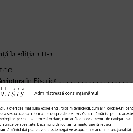
Administrează consimțământul
tru a oferi cea mai bună experiență, folosim tehnologii, cum ar fi cookie-uri, pen
toca și/sau accesa informațiile despre dispozitive. Consimțământul pentru aceste
nologii ne permite să procesăm date, cum ar fi comportamentul de navigare sau
uri unice pe acest site. Dacă nu îți dai consimțământul sau îți retragi
simțământul dat poate avea afecte negative asupra unor anumite funcționalități 