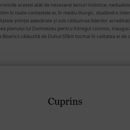
risticile acestei atât de necesarei lecturi holistice, nedualiste
itim în toate contextele ei, în mediu liturgic, studiind-o inten
tele științei adevărate și sub călăuzirea liderilor acreditați 
ea planului lui Dumnezeu pentru întregul cosmos, inaugurat
a Bisericii călăuzită de Duhul Sfânt tocmai în calitatea ei de
c