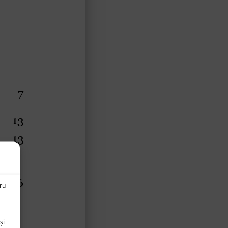
tru
și