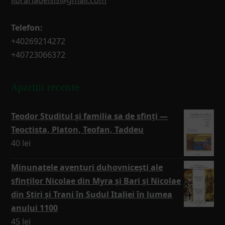
librariadeisis@gmail.com
Telefon:
+40269214272
+40723066372
Apariții recente
Teodor Studitul și familia sa de sfinți —
Teoctista, Platon, Teofan, Taddeu
40
lei
Minunatele aventuri duhovnicești ale
sfinților Nicolae din Myra și Bari și Nicolae
din Stiri și Trani în Sudul Italiei în lumea
anului 1100
45
lei