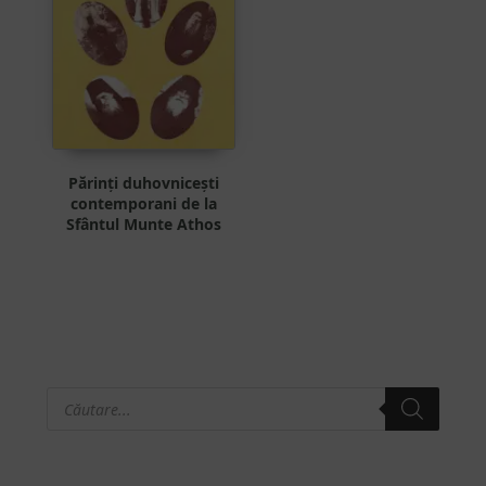
Părinți duhovnicești
contemporani de la
Sfântul Munte Athos
Products
Bara
search
principală