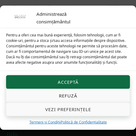
De altundeva, Revelația
75
lei
Administrează
consimțământul
Pentru a oferi cea mai bună experiență, folosim tehnologii, cum ar fi
cookie-uri, pentru a stoca și/sau accesa informațiile despre dispozitive.
Consimțământul pentru aceste tehnologii ne permite să procesăm date,
Footer
cum ar fi comportamentul de navigare sau ID-uri unice pe acest site.
Dacă nu îți dai consimțământul sau îți retragi consimțământul dat poate
avea afecte negative asupra unor anumite funcționalități și funcții.
Cuvântări arhid. Ioan Ică jr
ACCEPTĂ
REFUZĂ
Cuvântări ale arhid. Ioan Ică jr
la diverse sărbători
pot fi găsite pe Youtube.com:
Arhidiacon Ioan Ică
VEZI PREFERINȚELE
jr
și Facebook:
Editura Deisis
Termeni și Condiții
Politică de Confidențialitate
Info