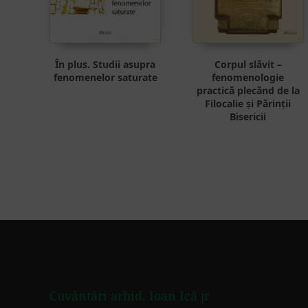
În plus. Studii asupra
Corpul slăvit –
fenomenelor saturate
fenomenologie
practică plecând de la
Filocalie și Părinții
Bisericii
Footer
Cuvântări arhid. Ioan Ică jr