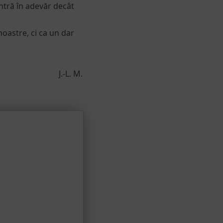
intră în adevăr decât
noastre, ci ca un dar
J.-L. M.