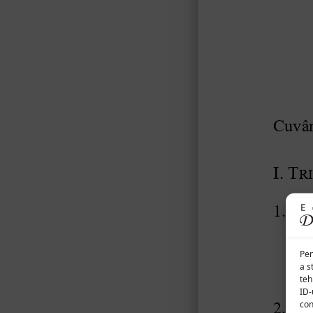
Pen
a s
teh
ID-
con