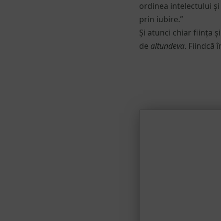
ordinea intelectului ș
prin iubire.”
Și atunci chiar ființa 
de
altundeva
. Fiindcă 