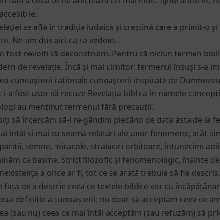
n fața a ceea ce ne afectează cel mai mult. Ignorându-le, n
accesibile.
velației se află în tradiția iudaică și creștină care a primit-o 
te. Ne-am dus aici ca să vedem.
am fost nevoiți să deconstruim. Pentru că niciun termen bib
ern de revelație. Încă și mai uimitor: termenul însuși s-a i
ea cunoașterii raționale cunoașterii inspirate de Dumnezeu
 i-a fost ușor să recuze Revelația biblică în numele concepți
eologi au menținut termenul fără precauții.
iți să încercăm să-l re-gândim plecând de data asta de la f
ai întâi și mai cu seamă relatări ale unor fenomene, atât simp
ariții, semne, miracole, străluciri orbitoare, întunecimi adâ
iminăm ca basme. Strict filozofic și fenomenologic, înainte d
existența a orice ar fi, tot ce se arată trebuie să fie descris.
față de a descrie ceea ce textele biblice vor cu încăpățânar
ouă definiție a cunoașterii: nu doar să acceptăm ceea ce am
dea (sau nu) ceea ce mai întâi acceptăm (sau refuzăm) să pr