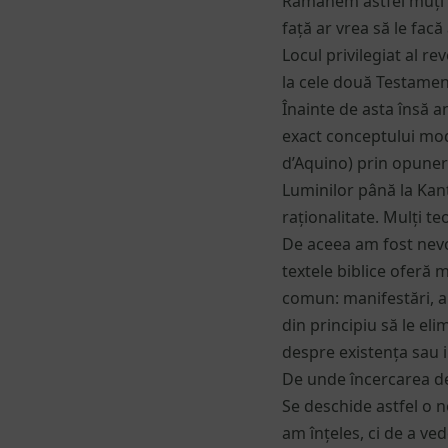
Rămânem astfel muți î
față ar vrea să le facă 
Locul privilegiat al re
la cele două Testamen
Înainte de asta însă 
exact conceptului mod
d’Aquino) prin opuner
Luminilor până la Kant
raționalitate. Mulți t
De aceea am fost nevo
textele biblice oferă m
comun: manifestări, ap
din principiu să le el
despre existența sau in
De unde încercarea de 
Se deschide astfel o n
am înțeles, ci de a ve