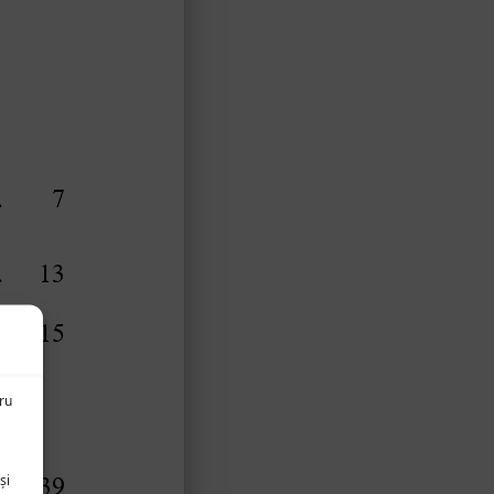
tru
și