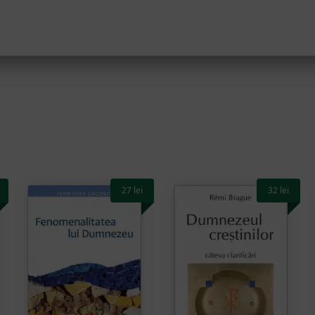
27
lei
32
lei