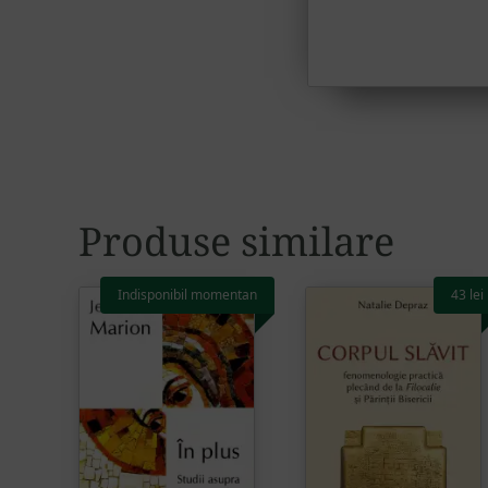
Produse similare
Indisponibil momentan
43
lei