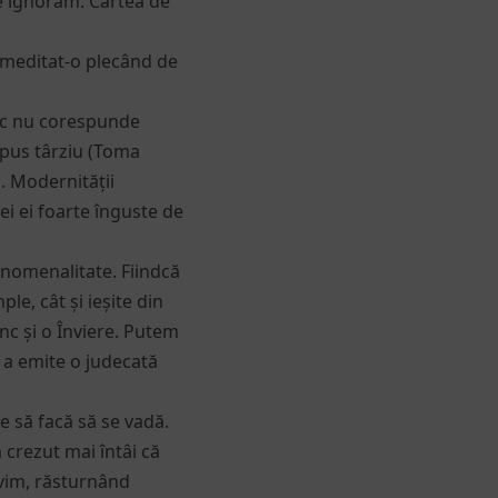
e ignorăm. Cartea de
și meditat-o plecând de
lic nu corespunde
mpus târziu (Toma
. Modernității
ei ei foarte înguste de
enomenalitate. Fiindcă
le, cât și ieșite din
nc și o Înviere. Putem
e a emite o judecată
e să facă să se vadă.
 crezut mai întâi că
ivim, răsturnând