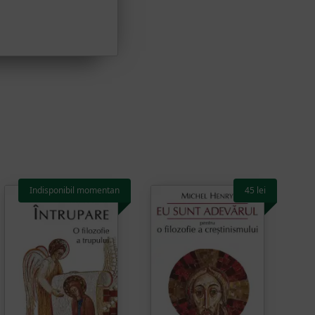
Indisponibil momentan
45
lei