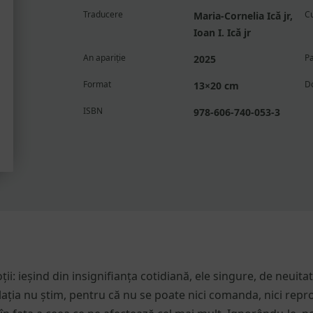
Traducere
C
Maria-Cornelia Ică jr,
Ioan I. Ică jr
An apariție
Pa
2025
Format
D
13×20 cm
ISBN
978-606-740-053-3
ții: ieșind din insignifianța cotidiană, ele singure, de neuita
ația nu știm, pentru că nu se poate nici comanda, nici repr