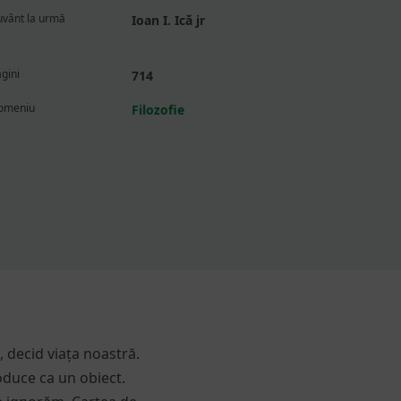
uvânt la urmă
Ioan I. Ică jr
gini
714
omeniu
Filozofie
t, decid viața noastră.
oduce ca un obiect.