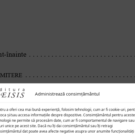
Administrează consimțământul
tru a oferi cea mai bună experiență, folosim tehnologii, cum ar fi cookie-uri, pen
toca și/sau accesa informațiile despre dispozitive. Consimțământul pentru aceste
nologii ne permite să procesăm date, cum ar fi comportamentul de navigare sau
uri unice pe acest site. Dacă nu îți dai consimțământul sau îți retragi
simțământul dat poate avea afecte negative asupra unor anumite funcționalități 