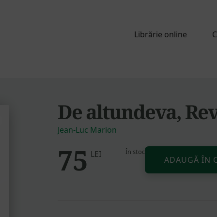
Librărie online
C
De altundeva, Rev
Jean-Luc Marion
75
În stoc
Cantitate
LEI
ADAUGĂ ÎN 
De
altundeva,
Revelația