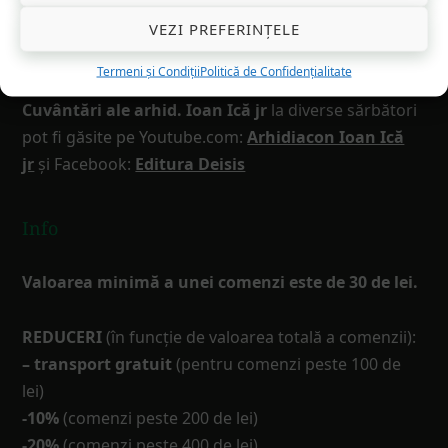
VEZI PREFERINȚELE
Cuvântări arhid. Ioan Ică jr
Termeni și Condiții
Politică de Confidențialitate
Cuvântări ale arhid. Ioan Ică jr
la diverse sărbători
pot fi găsite pe Youtube.com:
Arhidiacon Ioan Ică
jr
și Facebook:
Editura Deisis
Info
Valoarea minimă a unei comenzi este de 30 de lei.
REDUCERI
(în funcţie de valoarea totală a comenzii):
– transport gratuit
(pentru comenzi peste 100 de
lei)
-10%
(comenzi peste 200 de lei)
-20%
(comenzi peste 400 de lei)