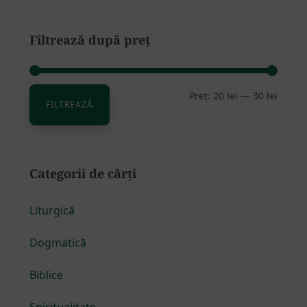
Filtrează după preț
Preț:
20 lei
—
30 lei
Preț
Preț
FILTREAZĂ
minim
maxim
Categorii de cărți
Liturgică
Dogmatică
Biblice