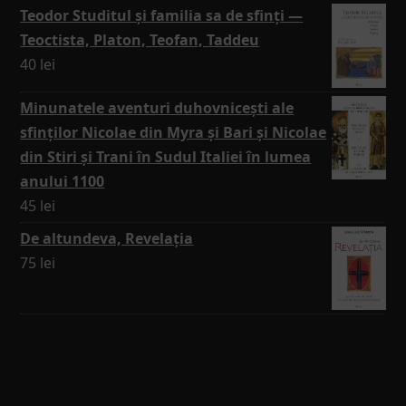
Teodor Studitul și familia sa de sfinți —
Teoctista, Platon, Teofan, Taddeu
40
lei
Minunatele aventuri duhovnicești ale
sfinților Nicolae din Myra și Bari și Nicolae
din Stiri și Trani în Sudul Italiei în lumea
anului 1100
45
lei
De altundeva, Revelația
75
lei