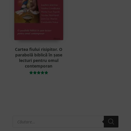
Cartea fiului risipitor. O
parabolă biblică în șase
lecturi pentru omul
contemporan
Evaluat la
5.00
din 5
Products
Bara
search
principală