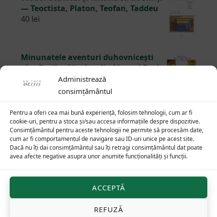
— Teoctista, Platon, Teofan, Taddeu
40
lei
Minunatele aventuri duhovnicești
ale sfinților Nicolae din Myra și Bari
și Nicolae din Stiri și Trani în Sudul
Administrează
Italiei în lumea anului 1100
consimțământul
45
lei
Pentru a oferi cea mai bună experiență, folosim tehnologii, cum ar fi
cookie-uri, pentru a stoca și/sau accesa informațiile despre dispozitive.
De altundeva, Revelația
Consimțământul pentru aceste tehnologii ne permite să procesăm date,
75
lei
cum ar fi comportamentul de navigare sau ID-uri unice pe acest site.
Dacă nu îți dai consimțământul sau îți retragi consimțământul dat poate
avea afecte negative asupra unor anumite funcționalități și funcții.
ACCEPTĂ
Footer
REFUZĂ