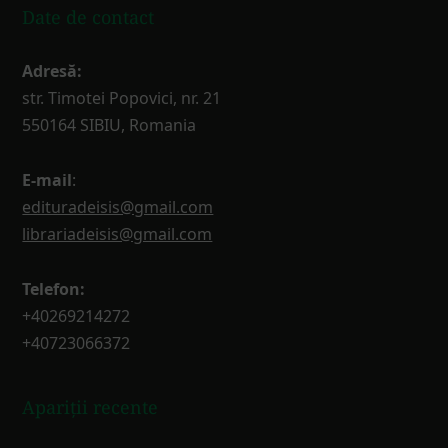
Date de contact
Adresă:
str. Timotei Popovici, nr. 21
550164 SIBIU, Romania
E-mail
:
edituradeisis@gmail.com
librariadeisis@gmail.com
Telefon:
+40269214272
+40723066372
Apariții recente