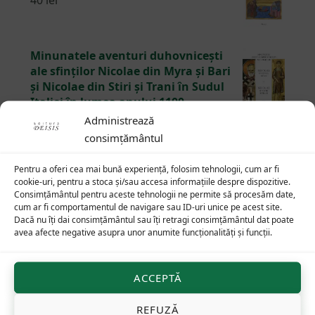
40
lei
Minunatele aventuri duhovnicești
ale sfinților Nicolae din Myra și Bari
și Nicolae din Stiri și Trani în Sudul
Italiei în lumea anului 1100
45
lei
Administrează
consimțământul
De altundeva, Revelația
75
lei
Pentru a oferi cea mai bună experiență, folosim tehnologii, cum ar fi
cookie-uri, pentru a stoca și/sau accesa informațiile despre dispozitive.
Consimțământul pentru aceste tehnologii ne permite să procesăm date,
cum ar fi comportamentul de navigare sau ID-uri unice pe acest site.
Dacă nu îți dai consimțământul sau îți retragi consimțământul dat poate
avea afecte negative asupra unor anumite funcționalități și funcții.
Footer
ACCEPTĂ
REFUZĂ