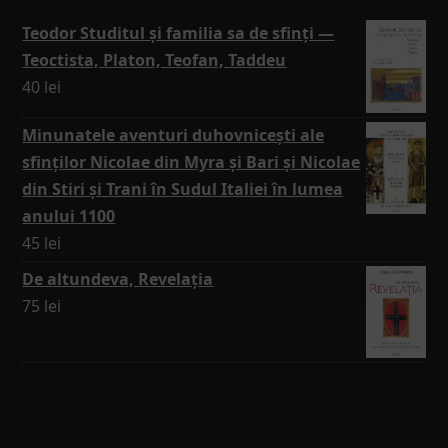
Teodor Studitul și familia sa de sfinți —
Teoctista, Platon, Teofan, Taddeu
40
lei
Minunatele aventuri duhovnicești ale
sfinților Nicolae din Myra și Bari și Nicolae
din Stiri și Trani în Sudul Italiei în lumea
anului 1100
45
lei
De altundeva, Revelația
75
lei