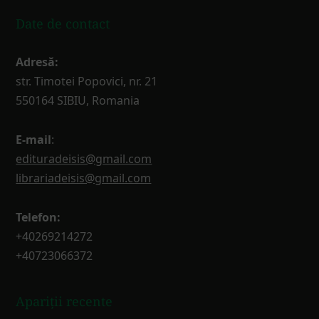
Date de contact
Adresă:
str. Timotei Popovici, nr. 21
550164 SIBIU, Romania
E-mail
:
edituradeisis@gmail.com
librariadeisis@gmail.com
Telefon:
+40269214272
+40723066372
Apariții recente