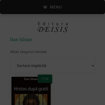
Skip
Skip
Skip
MENU
to
to
to
main
primary
footer
content
sidebar
Dan Siluan
Afișez singurul rezultat
17
lei