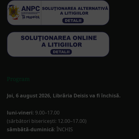
Program
Joi, 6 august 2026, Librăria Deisis va fi închisă.
luni-vineri
: 9.00–17.00
(sărbători bisericești: 12.00–17.00)
sâmbătă-duminică
: ÎNCHIS