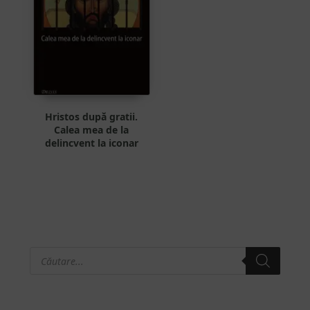
Hristos după gratii.
Calea mea de la
delincvent la iconar
Products
Bara
search
principală