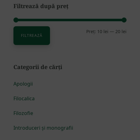
Filtrează după preț
Preț:
10 lei
—
20 lei
Preț
Preț
FILTREAZĂ
minim
maxim
Categorii de cărți
Apologii
Filocalica
Filozofie
Introduceri și monografii