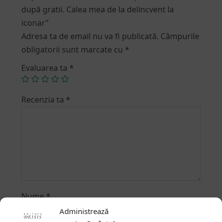
după gratii. Calea mea de la delincvent la
iconar”
Adresa ta de email nu va fi publicată.
Câmpurile
obligatorii sunt marcate cu
*
Evaluarea ta
*
Recenzia ta
*
Nume
*
Administrează