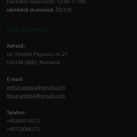
(sărbători bisericești: 12.00–17.00)
sâmbătă-duminică
: ÎNCHIS
Date de contact
Adresă:
str. Timotei Popovici, nr. 21
550164 SIBIU, Romania
E-mail
:
edituradeisis@gmail.com
librariadeisis@gmail.com
Telefon:
+40269214272
+40723066372