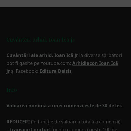
Footer
Cuvântări arhid. Ioan Ică jr
Cuvântări ale arhid. Ioan Ică jr
la diverse sărbători
pot fi găsite pe Youtube.com:
Arhidiacon Ioan Ică
jr
și Facebook:
Editura Deisis
Info
Valoarea minimă a unei comenzi este de 30 de lei.
REDUCERI
(în funcţie de valoarea totală a comenzii):
– transport gratuit
(pentru comenzi peste 100 de