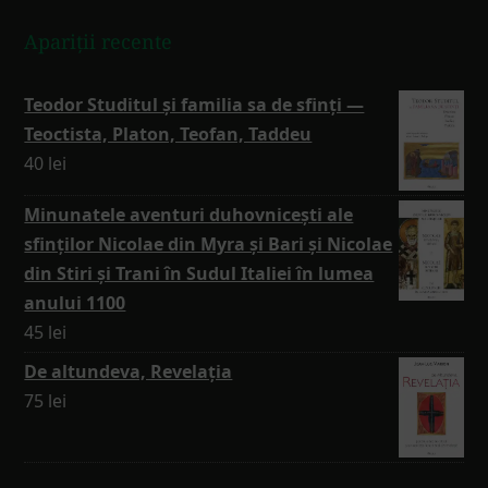
Apariții recente
Teodor Studitul și familia sa de sfinți —
Teoctista, Platon, Teofan, Taddeu
40
lei
Minunatele aventuri duhovnicești ale
sfinților Nicolae din Myra și Bari și Nicolae
din Stiri și Trani în Sudul Italiei în lumea
anului 1100
45
lei
De altundeva, Revelația
75
lei