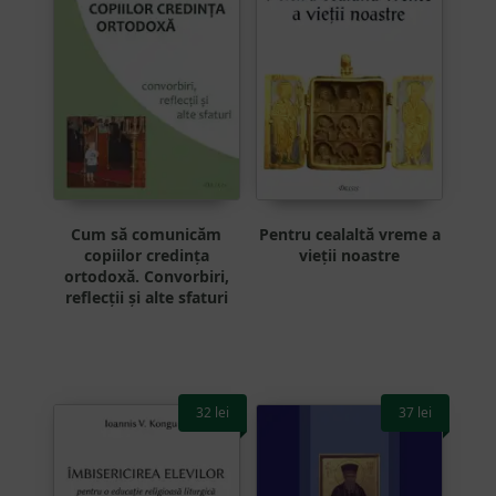
Cum să comunicăm
Pentru cealaltă vreme a
copiilor credința
vieții noastre
ortodoxă. Convorbiri,
reflecții și alte sfaturi
32
lei
37
lei