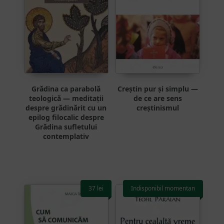
Grădina ca parabolă
Creștin pur și simplu —
teologică — meditații
de ce are sens
despre grădinărit cu un
creștinismul
epilog filocalic despre
Grădina sufletului
contemplativ
37
lei
Indisponibil momentan