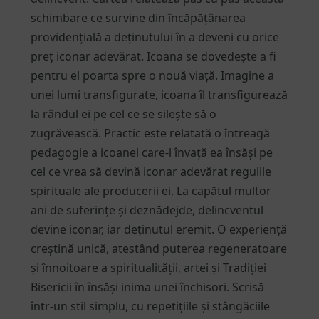
schimbare ce survine din încăpățânarea
providențială a deținutului în a deveni cu orice
preț iconar adevărat. Icoana se dovedește a fi
pentru el poarta spre o nouă viață. Imagine a
unei lumi transfigurate, icoana îl transfigurează
la rândul ei pe cel ce se silește să o
zugrăvească. Practic este relatată o întreagă
pedagogie a icoanei care-l învață ea însăși pe
cel ce vrea să devină iconar adevărat regulile
spirituale ale producerii ei. La capătul multor
ani de suferințe și deznădejde, delincventul
devine iconar, iar deținutul eremit. O experiență
creștină unică, atestând puterea regeneratoare
și înnoitoare a spiritualității, artei și Tradiției
Bisericii în însăși inima unei închisori. Scrisă
într-un stil simplu, cu repetițiile și stângăciile