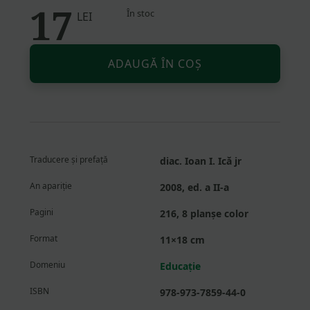
17
În stoc
LEI
Altern
Cantitate
ADAUGĂ ÎN COȘ
Hristos
după
gratii.
Calea
mea
de
Traducere și prefață
diac. Ioan I. Ică jr
la
delincvent
An apariție
2008, ed. a II-a
la
Pagini
216, 8 planșe color
iconar
Format
11×18 cm
Domeniu
Educație
ISBN
978-973-7859-44-0