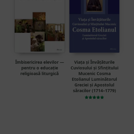
Îmbisericirea elevilor —
Viața și Învățăturile
pentru o educație
Cuviosului și Sfințitului
religioasă liturgică
Mucenic Cosma
Etolianul Luminătorul
Greciei și Apostolul
săracilor (1714–1779)
Evaluat la
5.00
din 5