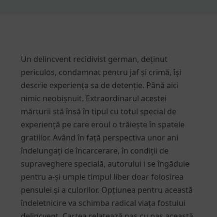
Un delincvent recidivist german, deținut
periculos, condamnat pentru jaf și crimă, își
descrie experiența sa de detenție. Până aici
nimic neobișnuit. Extraordinarul acestei
mărturii stă însă în tipul cu totul special de
experiență pe care eroul o trăiește în spatele
gratiilor. Având în față perspectiva unor ani
îndelungați de încarcerare, în condiții de
supraveghere specială, autorului i se îngăduie
pentru a-și umple timpul liber doar folosirea
pensulei și a culorilor. Opțiunea pentru această
îndeletnicire va schimba radical viața fostului
delincvent. Cartea relatează pas cu pas această