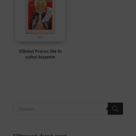
Sfântul Proroc Ilie în
cultul bizantin
Products
Bara
search
principală