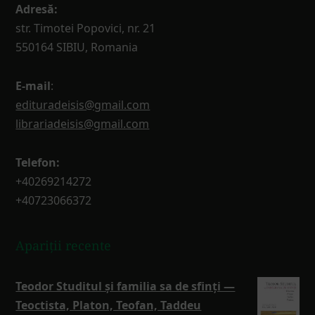
Adresă:
str. Timotei Popovici, nr. 21
550164 SIBIU, Romania
E-mail
:
edituradeisis@gmail.com
librariadeisis@gmail.com
Telefon:
+40269214272
+40723066372
Apariții recente
Teodor Studitul și familia sa de sfinți —
Teoctista, Platon, Teofan, Taddeu