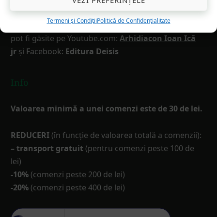
Termeni și Condiții
Politică de Confidențialitate
Cuvântări ale arhid. Ioan Ică jr
la diverse sărbători
pot fi găsite pe Youtube.com:
Arhidiacon Ioan Ică
jr
și Facebook:
Editura Deisis
Info
Valoarea minimă a unei comenzi este de 30 de lei.
REDUCERI
(în funcţie de valoarea totală a comenzii):
– transport gratuit
(pentru comenzi peste 100 de
lei)
-10%
(comenzi peste 200 de lei)
-20%
(comenzi peste 400 de lei)