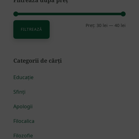
Filtrează după preț
Preț:
30 lei
—
40 lei
Preț
Preț
FILTREAZĂ
minim
maxim
Categorii de cărți
Educație
Sfinți
Apologii
Filocalica
Filozofie