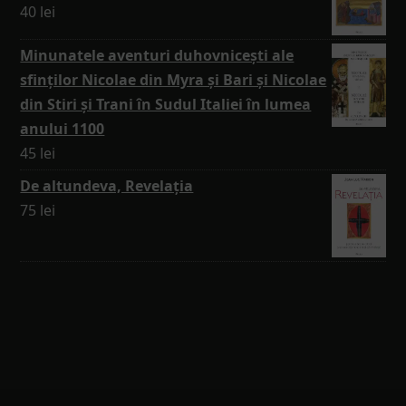
40
lei
Minunatele aventuri duhovnicești ale
sfinților Nicolae din Myra și Bari și Nicolae
din Stiri și Trani în Sudul Italiei în lumea
anului 1100
45
lei
De altundeva, Revelația
75
lei