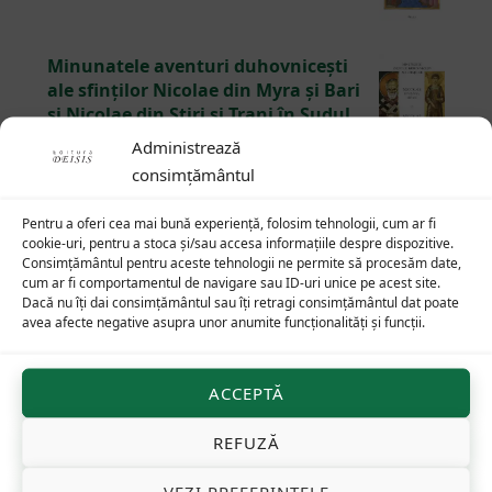
Minunatele aventuri duhovnicești
ale sfinților Nicolae din Myra și Bari
și Nicolae din Stiri și Trani în Sudul
Italiei în lumea anului 1100
Administrează
45
lei
consimțământul
De altundeva, Revelația
Pentru a oferi cea mai bună experiență, folosim tehnologii, cum ar fi
75
lei
cookie-uri, pentru a stoca și/sau accesa informațiile despre dispozitive.
Consimțământul pentru aceste tehnologii ne permite să procesăm date,
cum ar fi comportamentul de navigare sau ID-uri unice pe acest site.
Dacă nu îți dai consimțământul sau îți retragi consimțământul dat poate
avea afecte negative asupra unor anumite funcționalități și funcții.
Footer
ACCEPTĂ
REFUZĂ
Cuvântări arhid. Ioan Ică jr
VEZI PREFERINȚELE