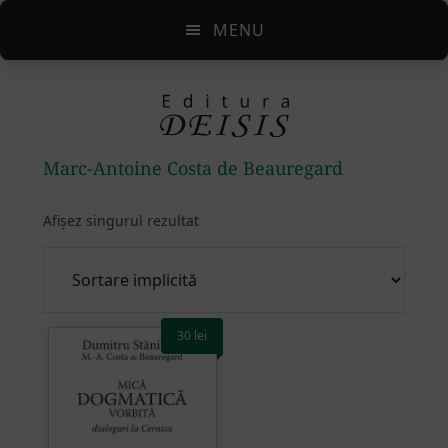
Skip
Skip
Skip
MENU
to
to
to
main
primary
footer
content
sidebar
Marc-Antoine Costa de Beauregard
Afișez singurul rezultat
30
lei