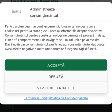
De altundeva, Revelația
75
lei
Administrează
consimțământul
Pentru a oferi cea mai bună experiență, folosim tehnologii, cum ar fi
cookie-uri, pentru a stoca și/sau accesa informațiile despre dispozitive.
Consimțământul pentru aceste tehnologii ne permite să procesăm date,
Footer
cum ar fi comportamentul de navigare sau ID-uri unice pe acest site.
Dacă nu îți dai consimțământul sau îți retragi consimțământul dat poate
avea afecte negative asupra unor anumite funcționalități și funcții.
Cuvântări arhid. Ioan Ică jr
ACCEPTĂ
Cuvântări ale arhid. Ioan Ică jr
la diverse sărbători
REFUZĂ
pot fi găsite pe Youtube.com:
Arhidiacon Ioan Ică
VEZI PREFERINȚELE
jr
și Facebook:
Editura Deisis
Termeni și Condiții
Politică de Confidențialitate
Info