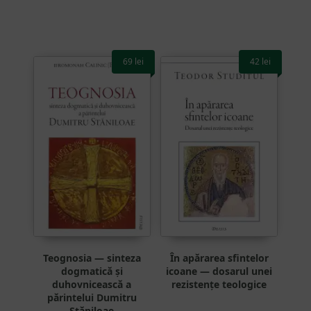
69
lei
42
lei
Teognosia — sinteza
În apărarea sfintelor
dogmatică și
icoane — dosarul unei
duhovnicească a
rezistențe teologice
părintelui Dumitru
Stăniloae