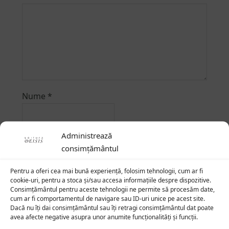
Nume
*
Administrează
Email
*
consimțământul
Pentru a oferi cea mai bună experiență, folosim tehnologii, cum ar fi
cookie-uri, pentru a stoca și/sau accesa informațiile despre dispozitive.
Consimțământul pentru aceste tehnologii ne permite să procesăm date,
cum ar fi comportamentul de navigare sau ID-uri unice pe acest site.
Dacă nu îți dai consimțământul sau îți retragi consimțământul dat poate
avea afecte negative asupra unor anumite funcționalități și funcții.