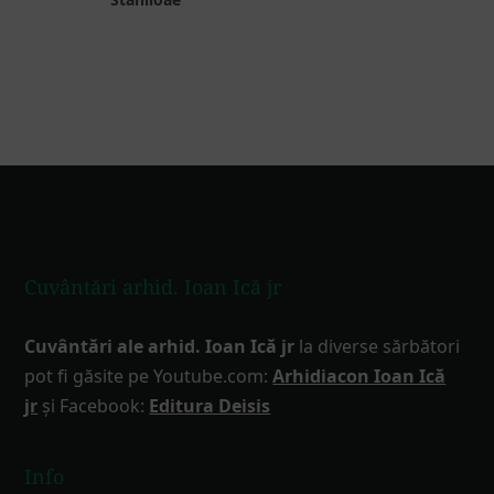
Footer
Cuvântări arhid. Ioan Ică jr
Cuvântări ale arhid. Ioan Ică jr
la diverse sărbători
pot fi găsite pe Youtube.com:
Arhidiacon Ioan Ică
jr
și Facebook:
Editura Deisis
Info