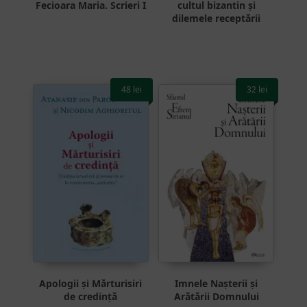
Fecioara Maria. Scrieri I
cultul bizantin și
dilemele receptării
48
lei
32
lei
Apologii și Mărturisiri
Imnele Nașterii și
de credință
Arătării Domnului