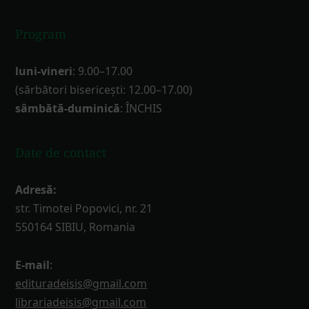
Program
luni-vineri
: 9.00–17.00
(sărbători bisericești: 12.00–17.00)
sâmbătă-duminică
: ÎNCHIS
Date de contact
Adresă:
str. Timotei Popovici, nr. 21
550164 SIBIU, Romania
E-mail
:
edituradeisis@gmail.com
librariadeisis@gmail.com