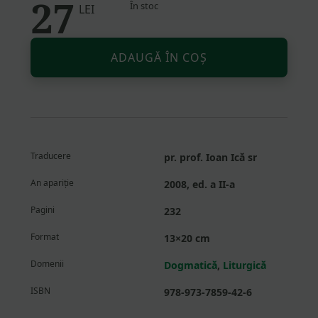
27
În stoc
LEI
Altern
Cantitate
ADAUGĂ ÎN COȘ
De
la
Cina
de
Taină
la
Traducere
pr. prof. Ioan Ică sr
Dumnezeiasca
Liturghie
An apariție
2008, ed. a II-a
a
Pagini
232
Bisericii
Ortodoxe.
Format
13×20 cm
Un
Domenii
Dogmatică
,
Liturgică
comentariu
istoric
ISBN
978-973-7859-42-6