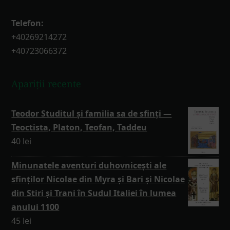
Telefon:
+40269214272
+40723066372
Apariții recente
Teodor Studitul și familia sa de sfinți —
Teoctista, Platon, Teofan, Taddeu
40
lei
Minunatele aventuri duhovnicești ale
sfinților Nicolae din Myra și Bari și Nicolae
din Stiri și Trani în Sudul Italiei în lumea
anului 1100
45
lei