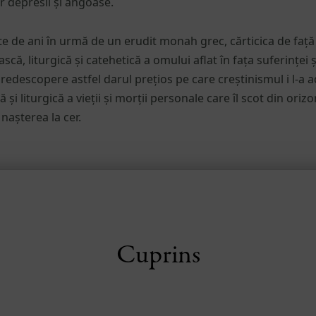
 depresii și angoase.
ute de ani în urmă de un erudit monah grec, cărticica de faț
că, liturgică și catehetică a omului aflat în fața suferinței 
ă redescopere astfel darul prețios pe care creștinismul i l-a 
i liturgică a vieții și morții personale care îl scot din orizont
nașterea la cer.