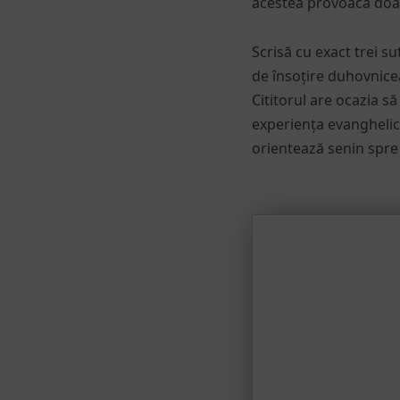
acestea provoacă doar
Scrisă cu exact trei s
de însoțire duhovniceas
Cititorul are ocazia s
experiența evanghelică ș
orientează senin spre 