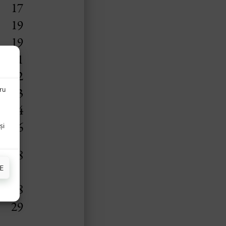
tru
și
E