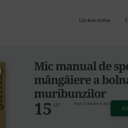
Librărie online
C
Mic manual de sp
mângâiere a bolna
muribunzilor
15
Doar 2 rămase în stoc
Cantitate
LEI
AD
Mic
manual
de