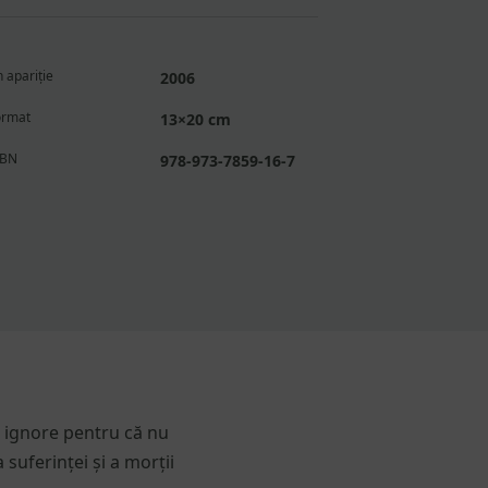
ie
e
 apariție
2006
ormat
13×20 cm
SBN
978-973-7859-16-7
lor
e ignore pentru că nu
 suferinței și a morții