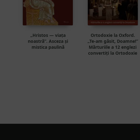
„Hristos — viața
Ortodoxie la Oxford.
noastră”. Asceza și
„Te-am găsit, Doamne!”
mistica paulină
Mărturiile a 12 englezi
convertiți la Ortodoxie
Footer