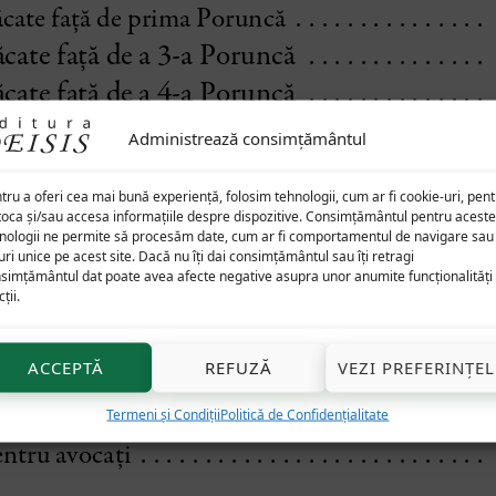
Administrează consimțământul
tru a oferi cea mai bună experiență, folosim tehnologii, cum ar fi cookie-uri, pen
toca și/sau accesa informațiile despre dispozitive. Consimțământul pentru aceste
nologii ne permite să procesăm date, cum ar fi comportamentul de navigare sau
uri unice pe acest site. Dacă nu îți dai consimțământul sau îți retragi
simțământul dat poate avea afecte negative asupra unor anumite funcționalități 
ții.
ACCEPTĂ
REFUZĂ
VEZI PREFERINȚEL
Termeni și Condiții
Politică de Confidențialitate