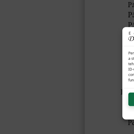
Pen
a s
teh
ID-
con
func