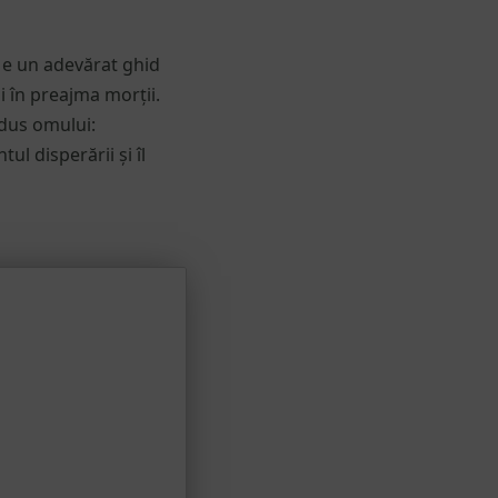
ă e un adevărat ghid
și în preajma morții.
adus omului:
ul disperării și îl