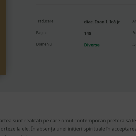
spovedan
și
mângâier
Traducere
An
diac. Ioan I. Ică jr
a
bolnavilor
Pagini
F
148
și
Domeniu
I
Diverse
muribunzi
oartea sunt realități pe care omul contemporan preferă să l
rteze la ele. În absența unei inițieri spirituale în acceptarea