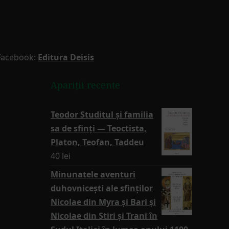
Facebook:
Editura Deisis
Apariții recente
Teodor Studitul și familia
sa de sfinți — Teoctista,
Platon, Teofan, Taddeu
40
lei
Minunatele aventuri
duhovnicești ale sfinților
Nicolae din Myra și Bari și
Nicolae din Stiri și Trani în