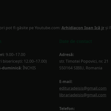
ori pot fi găsite pe Youtube.com:
Arhidiacon Ioan Ică jr
și 
m
Date de contact
ri
: 9.00–17.00
Adresă:
i bisericești: 12.00–17.00)
str. Timotei Popovici, nr. 21
-duminică
: ÎNCHIS
550164 SIBIU, Romania
E-mail
:
edituradeisis@gmail.com
librariadeisis@gmail.com
Telefon: