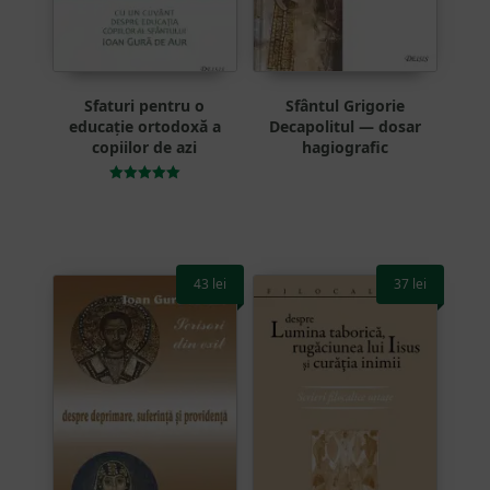
Sfaturi pentru o
Sfântul Grigorie
educație ortodoxă a
Decapolitul — dosar
copiilor de azi
hagiografic
Evaluat la
5.00
din 5
43
lei
37
lei