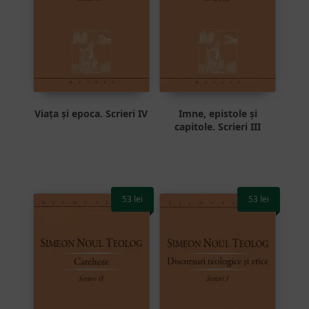
Viața și epoca. Scrieri IV
Imne, epistole și
capitole. Scrieri III
53
lei
53
lei