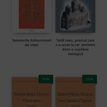
Temeiurile duhovnicești
Tatăl meu, preotul care
ale vieții
s-a urcat la cer. Amintiri
dintr-o copilărie
teologică
53
lei
53
lei