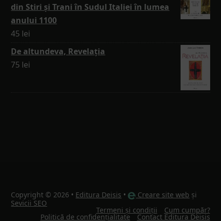
din Stiri și Trani în Sudul Italiei în lumea
anului 1100
45
lei
De altundeva, Revelația
75
lei
Copyright © 2026 •
Editura Deisis
•
Creare site web
și
Sevicii SEO
Termeni și condiții
Cum cumpăr?
Politică de confidențialitate
Contact Editura Deisis