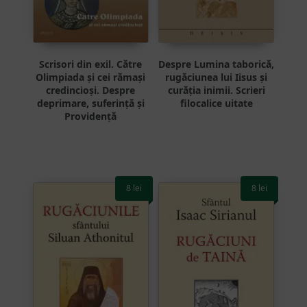
Scrisori din exil. Către
Despre Lumina taborică,
Olimpiada și cei rămași
rugăciunea lui Iisus și
credincioși. Despre
curăția inimii. Scrieri
deprimare, suferință și
filocalice uitate
Providență
8
lei
8
lei