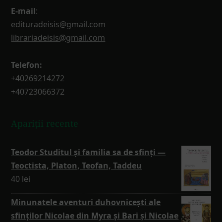
E-mail
:
edituradeisis@gmail.com
librariadeisis@gmail.com
Telefon:
+40269214272
+40723066372
Apariții recente
Teodor Studitul și familia sa de sfinți —
Teoctista, Platon, Teofan, Taddeu
40
lei
Minunatele aventuri duhovnicești ale
sfinților Nicolae din Myra și Bari și Nicolae