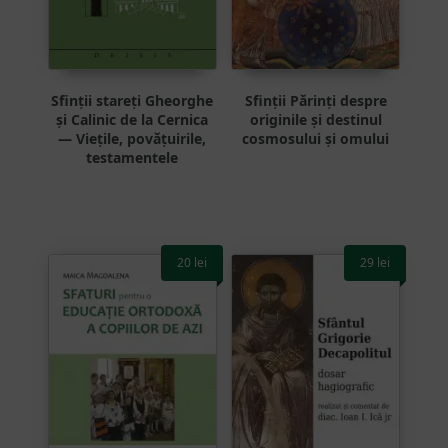
Sfinții stareți Gheorghe
Sfinții Părinți despre
și Calinic de la Cernica
originile și destinul
— Viețile, povățuirile,
cosmosului și omului
testamentele
20
lei
29
lei