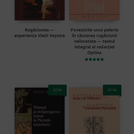
Rugăciunea —
Povestirile unui pelerin
experiența Vieții Veșnice
în căutarea rugăciunii
neîncetate — textul
integral al redacției
Optina
Evaluat la
5.00
din 5
32
lei
41
lei