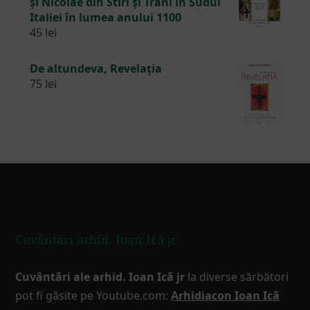
și Nicolae din Stiri și Trani în Sudul
Italiei în lumea anului 1100
45
lei
De altundeva, Revelația
75
lei
Footer
Cuvântări arhid. Ioan Ică jr
Cuvântări ale arhid. Ioan Ică jr
la diverse sărbători
pot fi găsite pe Youtube.com:
Arhidiacon Ioan Ică