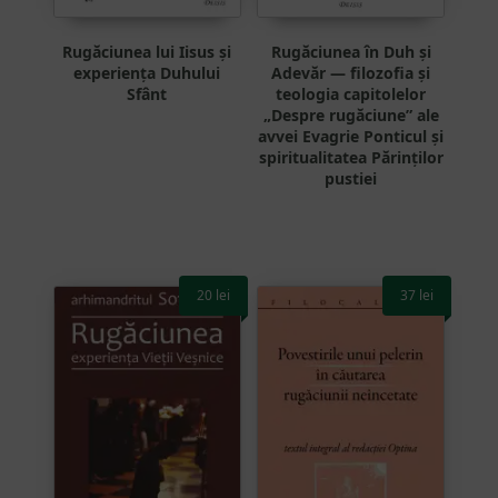
Rugăciunea lui Iisus și
Rugăciunea în Duh și
experiența Duhului
Adevăr — filozofia și
Sfânt
teologia capitolelor
„Despre rugăciune” ale
avvei Evagrie Ponticul și
spiritualitatea Părinților
pustiei
20
lei
37
lei