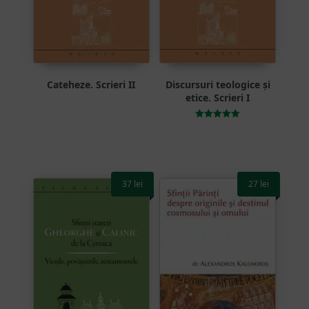
Cateheze. Scrieri II
Discursuri teologice și
etice. Scrieri I
Evaluat la
5.00
din 5
37
lei
27
lei