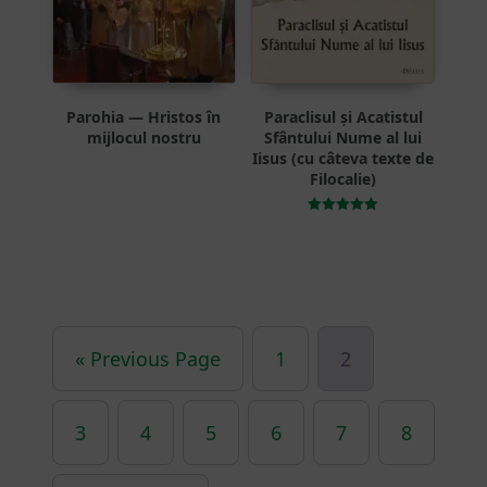
Parohia — Hristos în
Paraclisul și Acatistul
mijlocul nostru
Sfântului Nume al lui
Iisus (cu câteva texte de
Filocalie)
Evaluat la
5.00
din 5
« Previous Page
1
2
3
4
5
6
7
8