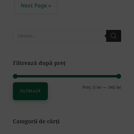
Next Page »
Products
Bara
search
principală
Filtrează după preț
Preț:
0 lei
—
340 lei
Preț
Preț
FILTREAZĂ
minim
maxim
Categorii de cărți