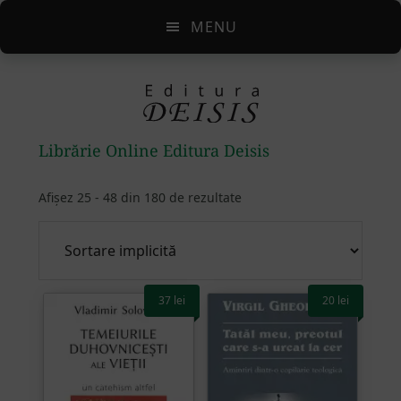
Skip
Skip
Skip
MENU
to
to
to
main
primary
footer
content
sidebar
Librărie Online Editura Deisis
Afișez 25 - 48 din 180 de rezultate
37
lei
20
lei