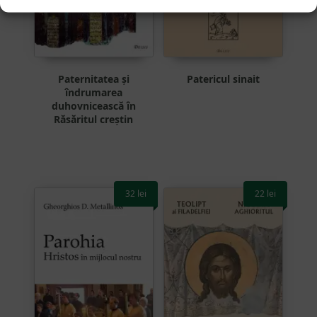
Paternitatea și
Patericul sinait
îndrumarea
duhovnicească în
Răsăritul creștin
32
lei
22
lei