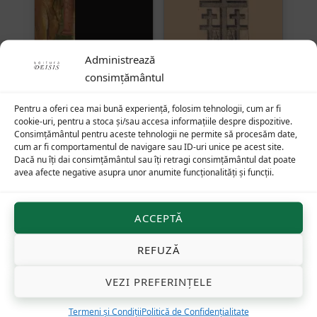
Administrează
consimțământul
Plânsul și străpungerea
Patriarhul și martirul —
inimii la Părinții
Ioan cel Milostiv și
Pentru a oferi cea mai bună experiență, folosim tehnologii, cum ar fi
cookie-uri, pentru a stoca și/sau accesa informațiile despre dispozitive.
răsăriteni
Anastasie Persanul
Consimțământul pentru aceste tehnologii ne permite să procesăm date,
cum ar fi comportamentul de navigare sau ID-uri unice pe acest site.
Dacă nu îți dai consimțământul sau îți retragi consimțământul dat poate
avea afecte negative asupra unor anumite funcționalități și funcții.
43
lei
32
lei
ACCEPTĂ
REFUZĂ
VEZI PREFERINȚELE
Termeni și Condiții
Politică de Confidențialitate