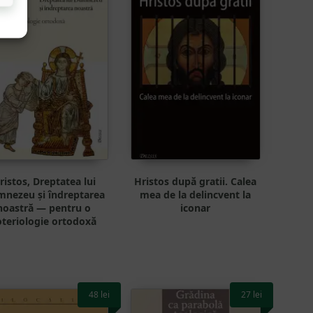
ristos, Dreptatea lui
Hristos după gratii. Calea
nezeu și îndreptarea
mea de la delincvent la
noastră — pentru o
iconar
oteriologie ortodoxă
48
lei
27
lei