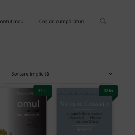
ontul meu
Coș de cumpărături
37
lei
32
lei