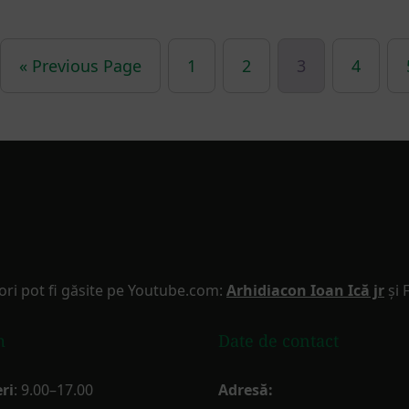
« Previous Page
1
2
3
4
ori pot fi găsite pe Youtube.com:
Arhidiacon Ioan Ică jr
și 
m
Date de contact
ri
: 9.00–17.00
Adresă: