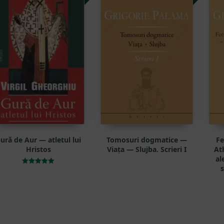
ură de Aur — atletul lui
Tomosuri dogmatice —
Fe
Hristos
Viața — Slujba. Scrieri I
At
al
s
Evaluat la
5.00
din 5