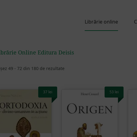
Librărie online
C
ibrărie Online Editura Deisis
ișez 49 - 72 din 180 de rezultate
37
lei
53
lei