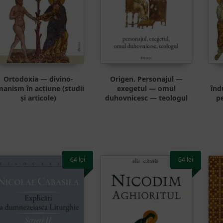
Ortodoxia — divino-
Origen. Personajul —
anism în acțiune (studii
exegetul — omul
înd
și articole)
duhovnicesc — teologul
p
64
lei
64
lei