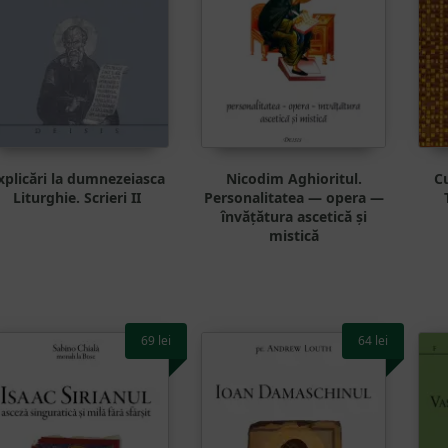
xplicări la dumnezeiasca
Nicodim Aghioritul.
Cu
Liturghie. Scrieri II
Personalitatea — opera —
învățătura ascetică și
mistică
69
lei
64
lei