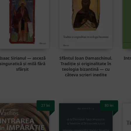
Isaac Sirianul — asceză
Sfântul Ioan Damaschinul.
Int
singuratică și milă fără
Tradiție și originalitate în
sfârșit
teologia bizantină — cu
câteva scrieri inedite
27
lei
80
lei