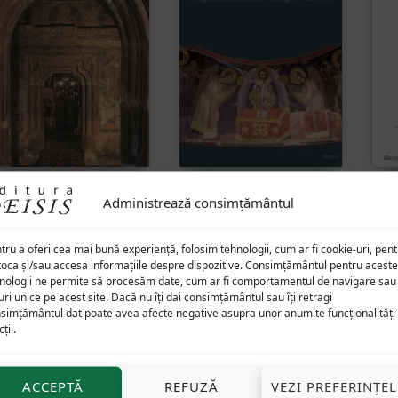
ntrarea în Împărăție sau
De la Dionisie Areopagitul
Administrează consimțământul
modul liturgic
la Simeon al Tesalonicului
— integrala comentariilor
T
liturgice bizantine (studii
fe
tru a oferi cea mai bună experiență, folosim tehnologii, cum ar fi cookie-uri, pen
și texte)
toca și/sau accesa informațiile despre dispozitive. Consimțământul pentru aceste
nologii ne permite să procesăm date, cum ar fi comportamentul de navigare sau
uri unice pe acest site. Dacă nu îți dai consimțământul sau îți retragi
simțământul dat poate avea afecte negative asupra unor anumite funcționalități 
ții.
37
lei
35
lei
ACCEPTĂ
REFUZĂ
VEZI PREFERINȚEL