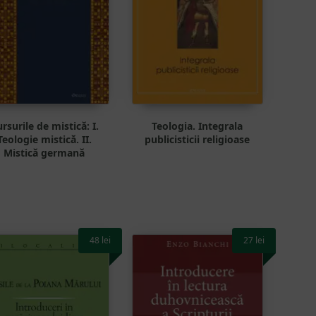
rsurile de mistică: I.
Teologia. Integrala
Teologie mistică. II.
publicisticii religioase
Mistică germană
48
lei
27
lei