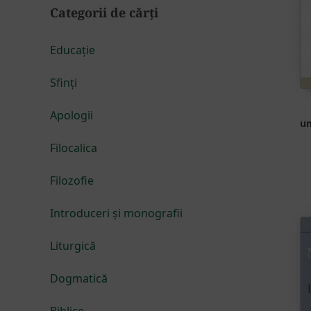
Categorii de cărți
Educație
Sfinți
Apologii
um
Filocalica
Filozofie
Introduceri și monografii
Liturgică
Dogmatică
Biblice