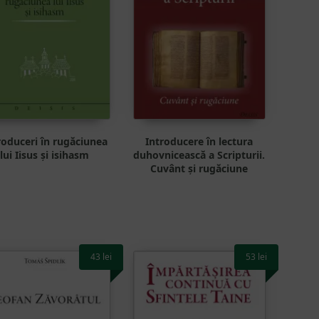
roduceri în rugăciunea
Introducere în lectura
lui Iisus și isihasm
duhovnicească a Scripturii.
Cuvânt și rugăciune
43
lei
53
lei