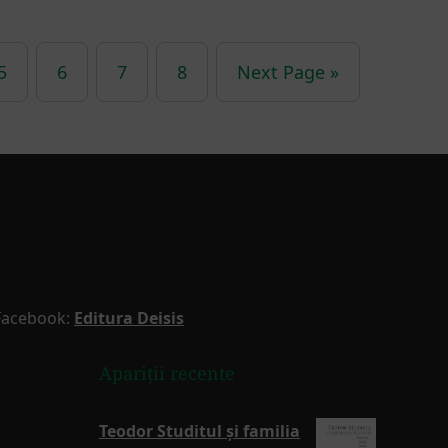
5
6
7
8
Next Page »
Facebook:
Editura Deisis
Apariții recente
Teodor Studitul și familia