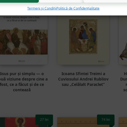
Termeni și Condiții
Politică de Confidențialitate
Iisus pur și simplu — o
Icoana Sfintei Treimi a
H
uă viziune despre cine a
Cuviosului Andrei Rubliov
Dum
fost, ce a făcut și de ce
sau „Celălalt Paraclet”
contează
s
27
lei
74
lei