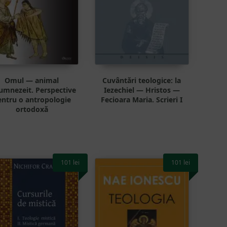
Omul — animal
Cuvântări teologice: la
umnezeit. Perspective
Iezechiel — Hristos —
entru o antropologie
Fecioara Maria. Scrieri I
ortodoxă
101
lei
101
lei