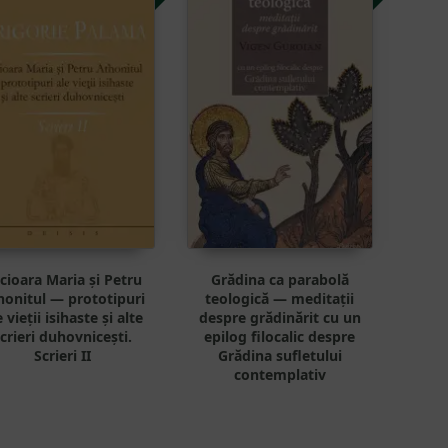
cioara Maria și Petru
Grădina ca parabolă
honitul — prototipuri
teologică — meditații
e vieții isihaste și alte
despre grădinărit cu un
crieri duhovnicești.
epilog filocalic despre
Scrieri II
Grădina sufletului
contemplativ