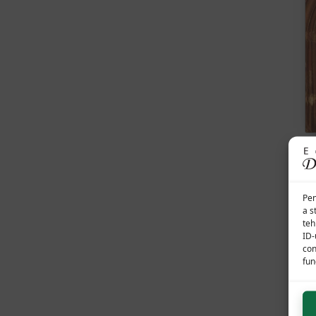
I
Pen
a s
teh
ID-
con
func