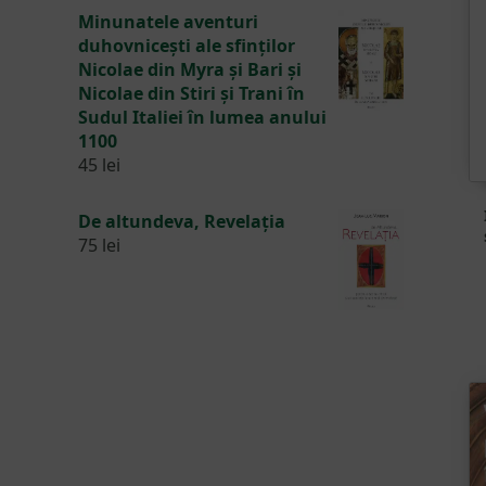
Minunatele aventuri
duhovnicești ale sfinților
Nicolae din Myra și Bari și
Nicolae din Stiri și Trani în
Sudul Italiei în lumea anului
1100
45
lei
De altundeva, Revelația
75
lei