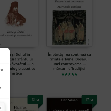
Inima și Duhul în
Împărtășirea continuă cu
învățătura Sfântului
Sfintele Taine. Dosarul
eofan Zăvorâtul — o
unei controverse —
nomenologie ascetico-
mărturiile Tradiției
tru
mistică
Evaluat la
5.00
din 5
și
43
lei
17
lei
E