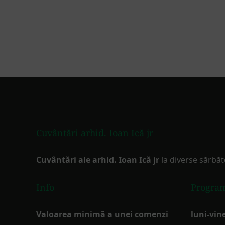
Footer
Cuvântări arhid. Ioan Ică jr
Cuvântări ale arhid. Ioan Ică jr
la diverse sărbăt
Info
Progra
Valoarea minimă a unei comenzi
luni-vine