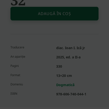
Altern
Cantitate
ADAUGĂ ÎN COȘ
Părintele
Dumitru
Stăniloae
—
o
viziune
Traducere
diac. Ioan I. Ică jr
filocalică
despre
An apariție
2025, ed. a II-a
lume
Pagini
330
Format
13×20 cm
Domeniu
Dogmatică
ISBN
978-606-740-044-1