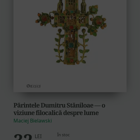
Părintele Dumitru Stăniloae — o
viziune filocalică despre lume
Maciej Bielawski
32
În stoc
LEI