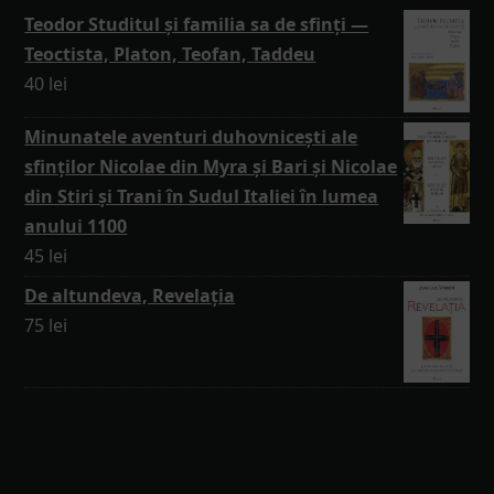
Teodor Studitul și familia sa de sfinți —
Teoctista, Platon, Teofan, Taddeu
40
lei
Minunatele aventuri duhovnicești ale
sfinților Nicolae din Myra și Bari și Nicolae
din Stiri și Trani în Sudul Italiei în lumea
anului 1100
45
lei
De altundeva, Revelația
75
lei