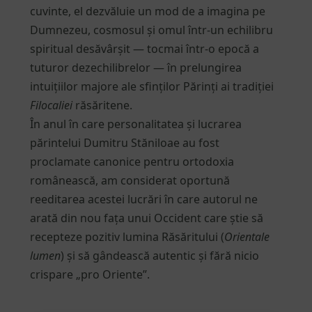
cuvinte, el dezvăluie un mod de a imagina pe
Dumnezeu, cosmosul și omul într-un echilibru
spiritual desăvârșit — tocmai într-o epocă a
tuturor dezechilibrelor — în prelungirea
intuițiilor majore ale sfinților Părinți ai tradiției
Filocaliei
răsăritene.
În anul în care personalitatea și lucrarea
părintelui Dumitru Stăniloae au fost
proclamate canonice pentru ortodoxia
românească, am considerat oportună
reeditarea acestei lucrări în care autorul ne
arată din nou fața unui Occident care știe să
recepteze pozitiv lumina Răsăritului (
Orientale
lumen
) și să gândească autentic și fără nicio
crispare „pro Oriente”.