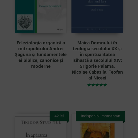
în
pagina
produsului.
Ecleziologia organică a
Maica Domnului în
mitropolitului Andrei
teologia secolului XX și
Șaguna și fundamentele
în spiritualitatea
ei biblice, canonice și
isihastă a secolului XIV:
moderne
Grigorie Palama,
Nicolae Cabasila, Teofan
al Niceei
Evaluat la
5.00
din 5
42
lei
Indisponibil momentan