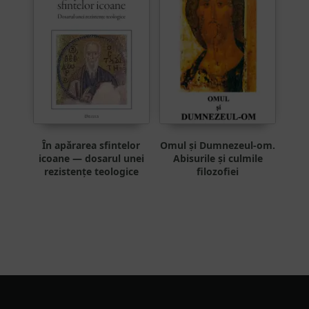
În apărarea sfintelor
Omul și Dumnezeul-om.
icoane — dosarul unei
Abisurile și culmile
rezistențe teologice
filozofiei
Footer