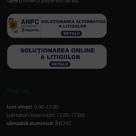
-20%
(comenzi peste 400 de lei)
Program
luni-vineri
: 9.00–17.00
(sărbători bisericești: 12.00–17.00)
sâmbătă-duminică
: ÎNCHIS