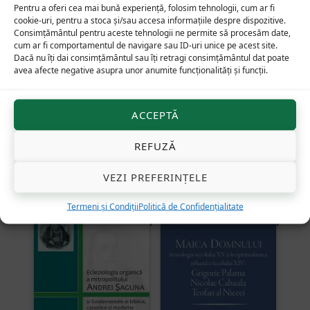
Pentru a oferi cea mai bună experiență, folosim tehnologii, cum ar fi
cookie-uri, pentru a stoca și/sau accesa informațiile despre dispozitive.
Consimțământul pentru aceste tehnologii ne permite să procesăm date,
cum ar fi comportamentul de navigare sau ID-uri unice pe acest site.
Dacă nu îți dai consimțământul sau îți retragi consimțământul dat poate
avea afecte negative asupra unor anumite funcționalități și funcții.
Canonul Ortodoxiei. I.
Omul — animal
Canonul apostolic al
îndumnezeit.
ACCEPTĂ
primelor secole
Perspective pentru o
antropologie ortodoxă
REFUZĂ
Acest
produs
VEZI PREFERINȚELE
are
Reduceri!
Termeni și Condiții
Politică de Confidențialitate
mai
20
lei
10
lei
69
lei
Prețul
Prețul
inițial
curent
multe
a
este:
variații.
fost:
10 lei.
Opțiunile
20 lei.
pot
fi
alese