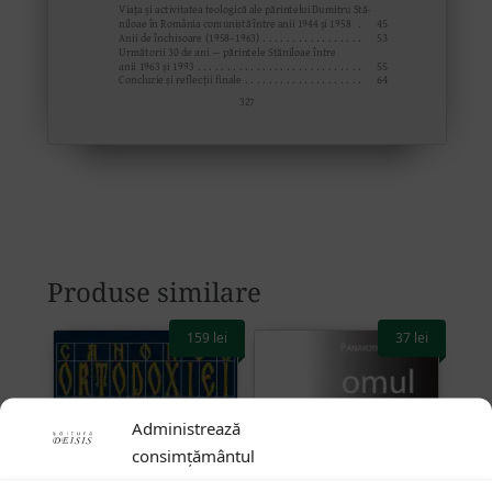
Produse similare
159
lei
37
lei
Administrează
consimțământul