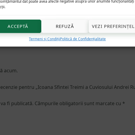
simțământul dat poate avea afecte negative asupra unor anumite funcționalități 
ții.
ACCEPTĂ
REFUZĂ
VEZI PREFERINȚEL
Termeni și Condiții
Politică de Confidențialitate
nă acum.
 recenzie pentru „Icoana Sfintei Treimi a Cuviosului Andrei Ru
va fi publicată.
Câmpurile obligatorii sunt marcate cu
*