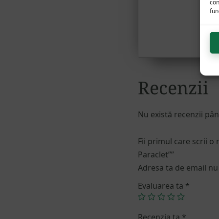
con
func
Recenzii
Nu există recenzii pâ
Fii primul care scrii o
Paraclet””
Adresa ta de email nu 
Evaluarea ta
*
Recenzia ta
*