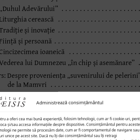
Administrează consimțământul
tru a oferi cea mai bună experiență, folosim tehnologii, cum ar fi cookie-uri, pen
toca și/sau accesa informațiile despre dispozitive. Consimțământul pentru aceste
nologii ne permite să procesăm date, cum ar fi comportamentul de navigare sau
uri unice pe acest site. Dacă nu îți dai consimțământul sau îți retragi