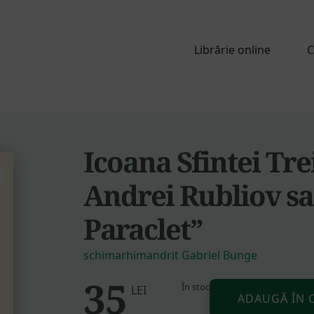
Librărie online
C
Icoana Sfintei Tre
Andrei Rubliov sa
Paraclet”
schimarhimandrit Gabriel Bunge
35
În stoc
Cantitate
LEI
ADAUGĂ ÎN 
Icoana