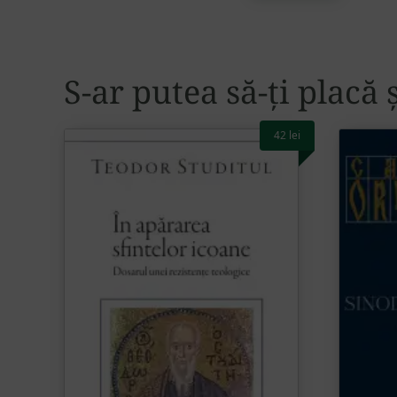
Alternative:
S-ar putea să-ți placă 
42
lei