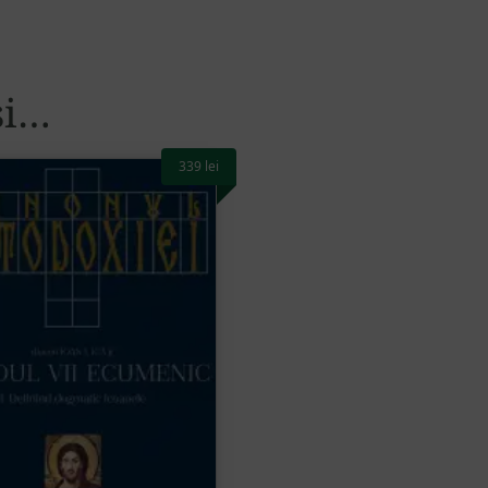
și…
339
lei