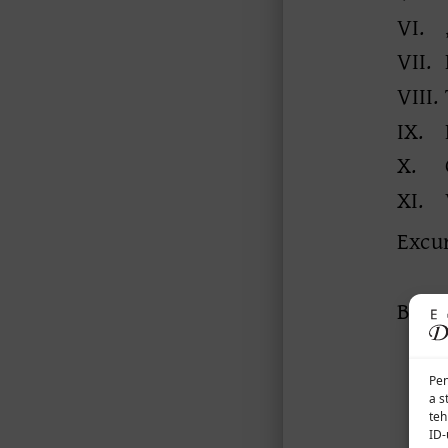
Pen
a s
teh
ID-