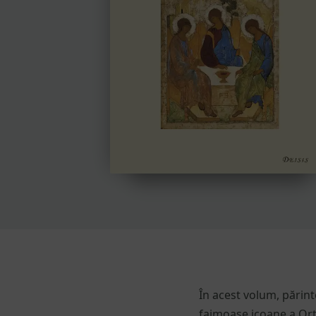
În acest volum, părin
faimoase icoane a Or