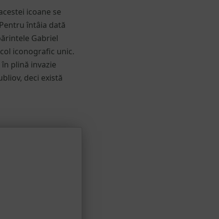
acestei icoane se
 Pentru întâia dată
părintele Gabriel
col iconografic unic.
în plină invazie
ubliov, deci există