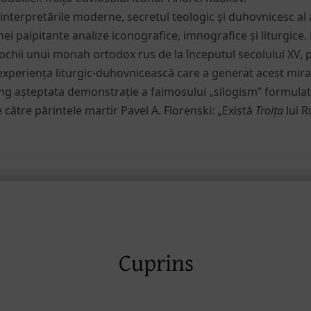
interpretările moderne, secretul teologic și duhovnicesc al 
nei palpitante analize iconografice, imnografice și liturgice.
 ochii unui monah ortodox rus de la începutul secolului XV, 
experiența liturgic-duhovnicească care a generat acest mira
ng așteptata demonstrație a faimosului „silogism” formulat 
 către părintele martir Pavel A. Florenski: „Există
Troița
lui R