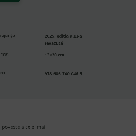
 apariție
2025, ediția a III-a
revăzută
ormat
13×20 cm
SBN
978-606-740-046-5
 poveste a celei mai