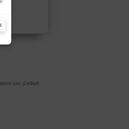
și
E
bliov sau „Celălalt