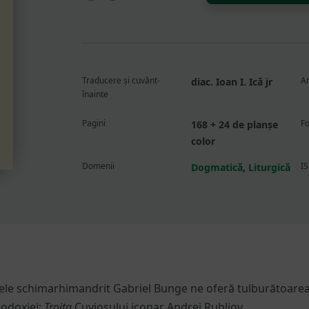
Sfintei
Treimi
a
Cuviosului
Andrei
Traducere și cuvânt-
An
diac. Ioan I. Ică jr
Rubliov
înainte
sau
„Celălalt
Pagini
F
168 + 24 de planșe
Paraclet”
color
Domenii
I
Dogmatică
,
Liturgică
tele schimarhimandrit Gabriel Bunge ne oferă tulburătoarea
todoxiei:
Troița
Cuviosului iconar Andrei Rubliov.