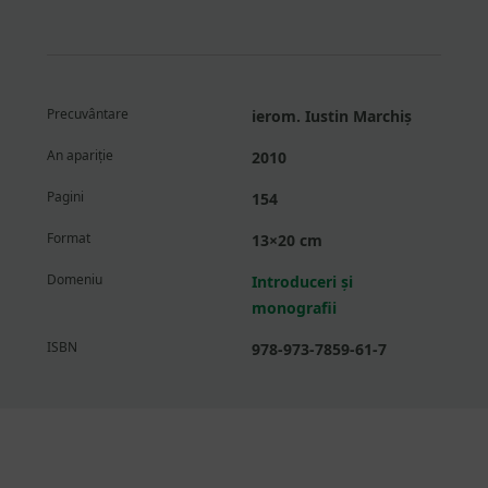
Precuvântare
ierom. Iustin Marchiș
An apariție
2010
Pagini
154
Format
13×20 cm
Domeniu
Introduceri și
monografii
ISBN
978-973-7859-61-7