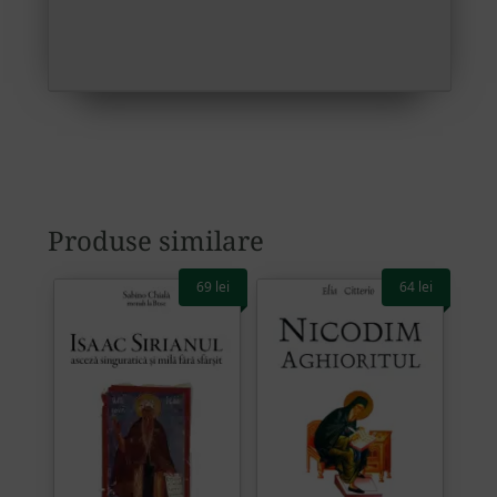
Produse similare
69
lei
64
lei