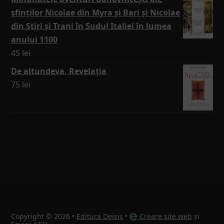
sfinților Nicolae din Myra și Bari și Nicolae
din Stiri și Trani în Sudul Italiei în lumea
anului 1100
45
lei
De altundeva, Revelația
75
lei
Copyright © 2026 •
Editura Deisis
•
Creare site web
și