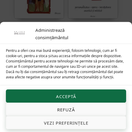
Isaac Sirianul — asceză
Nicodim Aghioritul.
Administrează
singuratică și milă fără
Personalitatea — opera
consimțământul
sfârșit
— învățătura ascetică și
mistică
Pentru a oferi cea mai bună experiență, folosim tehnologii, cum ar fi
cookie-uri, pentru a stoca și/sau accesa informațiile despre dispozitive.
Consimțământul pentru aceste tehnologii ne permite să procesăm date,
cum ar fi comportamentul de navigare sau ID-uri unice pe acest site.
Dacă nu îți dai consimțământul sau îți retragi consimțământul dat poate
29
lei
48
lei
avea afecte negative asupra unor anumite funcționalități și funcții.
ACCEPTĂ
REFUZĂ
VEZI PREFERINȚELE