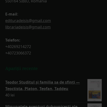
550164 SIBIU, Romania
E-mail
:
edituradeisis@gmail.com
librariadeisis@gmail.com
Telefon:
+40269214272
+40723066372
Apariții recente
Teodor Studitul și familia sa de sfinți —
Teoctista, Platon, Teofan, Taddeu
40
lei
Minunatele aventuri duhovnicești ale