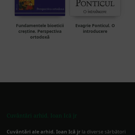
Fundamentele bioeticii
Evagrie Ponticul. O
creștine. Perspectiva
introducere
ortodoxă
Footer
Cuvântări arhid. Ioan Ică jr
Cuvântări ale arhid. Ioan Ică jr
la diverse sărbători