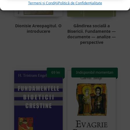
Termeni și Condiții
Politică de Confidențialitate
Dionisie Areopagitul. O
Gândirea socială a
introducere
Bisericii. Fundamente —
documente — analize —
perspective
69
lei
Indisponibil momentan