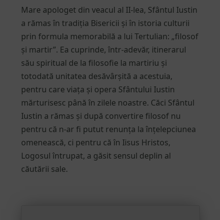
Mare apologet din veacul al II-lea, Sfântul Iustin
a rămas în tradiția Bisericii și în istoria culturii
prin formula memorabilă a lui Tertulian: „filosof
și martir”. Ea cuprinde, într-adevăr, itinerarul
său spiritual de la filosofie la martiriu și
totodată unitatea desăvârșită a acestuia,
pentru care viața și opera Sfântului Iustin
mărturisesc până în zilele noastre. Căci Sfântul
Iustin a rămas și după convertire filosof nu
pentru că n-ar fi putut renunța la înțelepciunea
omenească, ci pentru că în Iisus Hristos,
Logosul întrupat, a găsit sensul deplin al
căutării sale.