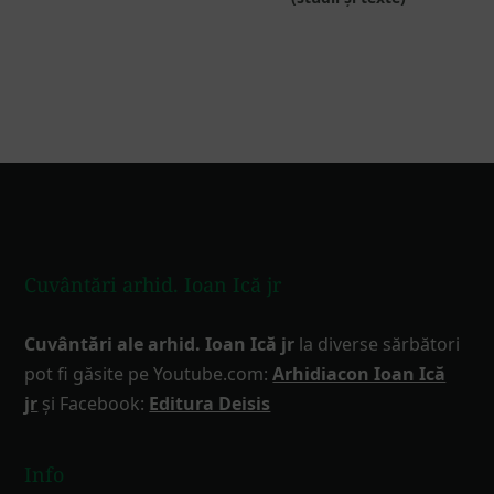
Footer
Cuvântări arhid. Ioan Ică jr
Cuvântări ale arhid. Ioan Ică jr
la diverse sărbători
pot fi găsite pe Youtube.com:
Arhidiacon Ioan Ică
jr
și Facebook:
Editura Deisis
Info