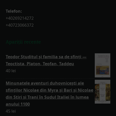
Telefon:
+40269214272
+40723066372
Apariții recente
Teodor Studitul și familia sa de sfinți —
Teoctista, Platon, Teofan, Taddeu
40
lei
Minunatele aventuri duhovnicești ale
sfinților Nicolae din Myra și Bari și Nicolae
din Stiri și Trani în Sudul Italiei în lumea
anului 1100
45
lei