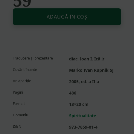
Altern
Cantitate
ADAUGĂ ÎN COȘ
Spiritualitatea
Răsăritului
creștin.
I.
Manual
sistematic
Traducere și prezentare
diac. Ioan I. Ică jr
Cuvânt-înainte
Marko Ivan Rupnik SJ
An apariție
2005, ed. a II-a
Pagini
486
Format
13×20 cm
Domeniu
Spiritualitate
ISBN
973-7859-01-4