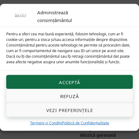
Administrează
consimțământul
Produse similare
Pentru a oferi cea mai bună experiență, folosim tehnologii, cum ar fi
32
lei
101
lei
cookie-uri, pentru a stoca și/sau accesa informațiile despre dispozitive.
Consimțământul pentru aceste tehnologii ne permite să procesăm date,
cum ar fi comportamentul de navigare sau ID-uri unice pe acest site.
Dacă nu îți dai consimțământul sau îți retragi consimțământul dat poate
avea afecte negative asupra unor anumite funcționalități și funcții.
ACCEPTĂ
REFUZĂ
VEZI PREFERINȚELE
Termeni și Condiții
Politică de Confidențialitate
Imnele Nașterii și
Cursurile de mistică: I.
Arătării Domnului
Teologie mistică. II.
Mistică germană