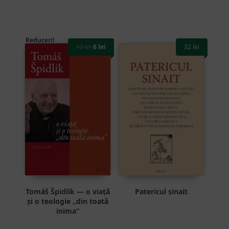
Reduceri!
12
lei
6
lei
32
lei
Prețul
Prețul
inițial
curent
a
este:
fost:
6 lei.
12 lei.
Tomáš Špidlík — o viață
Patericul sinait
și o teologie „din toată
inima”