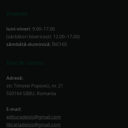
Program
luni-vineri
: 9.00–17.00
(sărbători bisericești: 12.00–17.00)
sâmbătă-duminică
: ÎNCHIS
Date de contact
Adresă:
str. Timotei Popovici, nr. 21
550164 SIBIU, Romania
E-mail
:
edituradeisis@gmail.com
librariadeisis@gmail.com