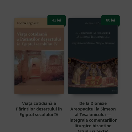
43
lei
80
lei
Viața cotidiană a
De la Dionisie
Părinților deșertului în
Areopagitul la Simeon
Egiptul secolului IV
al Tesalonicului —
integrala comentariilor
liturgice bizantine
(studii și texte)