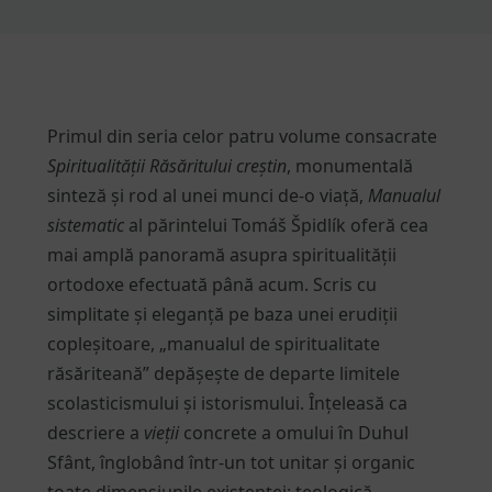
Primul din seria celor patru volume consacrate
Spiritualității Răsăritului creștin
, monumentală
sinteză și rod al unei munci de-o viață,
Manualul
sistematic
al părintelui Tomáš Špidlík oferă cea
mai amplă panoramă asupra spiritualității
ortodoxe efectuată până acum. Scris cu
simplitate și eleganță pe baza unei erudiții
copleșitoare, „manualul de spiritualitate
răsăriteană” depășește de departe limitele
scolasticismului și istorismului. Înțeleasă ca
descriere a
vieții
concrete a omului în Duhul
Sfânt, înglobând într-un tot unitar și organic
toate dimensiunile existenței: teologică,