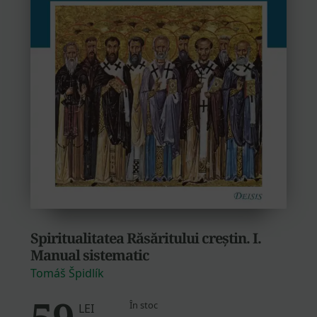
Spiritualitatea Răsăritului creștin. I.
Manual sistematic
Tomáš Špidlík
59
În stoc
LEI