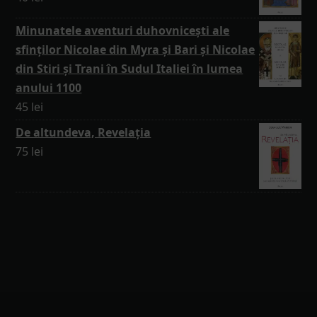
Minunatele aventuri duhovnicești ale
sfinților Nicolae din Myra și Bari și Nicolae
din Stiri și Trani în Sudul Italiei în lumea
anului 1100
45
lei
De altundeva, Revelația
75
lei