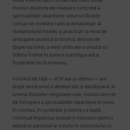
moduri distincte de realizare concretă a
spiritualității răsăritene: volumul III este
consacrat modului radical eshatologic al
monahismului
înțeles și practicat ca mod de
anticipare ascetică și mistică, dincolo de
dispersia lumii, a vieții unificate a omului cu
Sfânta Treime în lumina transfigurată a
Împărăției lui Dumnezeu.
Volumul de față — al IV-lea și ultimul — are
drept temă
omul și destinul său
și desfășoară, în
lumina filozofiei religioase ruse, modul concret
de întrupare a spiritualității răsăritene în lume,
în cosmos, în societate și istorie ca luptă
continuă împotriva sclaviei și minciunii pentru
adevărul personal al omului în comuniune cu