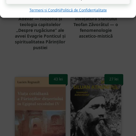
Termeni și Condiții
Politică de Confidențialitate
Rugăciunea în Duh și
Inima și Duhul în
Adevăr — filozofia și
învățătura Sfântului
teologia capitolelor
Teofan Zăvorâtul — o
„Despre rugăciune” ale
fenomenologie
avvei Evagrie Ponticul și
ascetico-mistică
spiritualitatea Părinților
pustiei
43
lei
27
lei