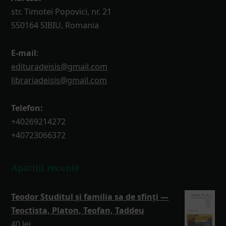
str. Timotei Popovici, nr. 21
550164 SIBIU, Romania
E-mail
:
edituradeisis@gmail.com
librariadeisis@gmail.com
Telefon:
+40269214272
+40723066372
Apariții recente
Teodor Studitul și familia sa de sfinți —
Teoctista, Platon, Teofan, Taddeu
40
lei