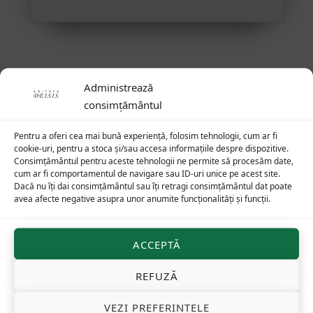
Administrează
consimțământul
Produse similare
Pentru a oferi cea mai bună experiență, folosim tehnologii, cum ar fi
64
lei
43
lei
cookie-uri, pentru a stoca și/sau accesa informațiile despre dispozitive.
Consimțământul pentru aceste tehnologii ne permite să procesăm date,
cum ar fi comportamentul de navigare sau ID-uri unice pe acest site.
Dacă nu îți dai consimțământul sau îți retragi consimțământul dat poate
avea afecte negative asupra unor anumite funcționalități și funcții.
ACCEPTĂ
REFUZĂ
VEZI PREFERINȚELE