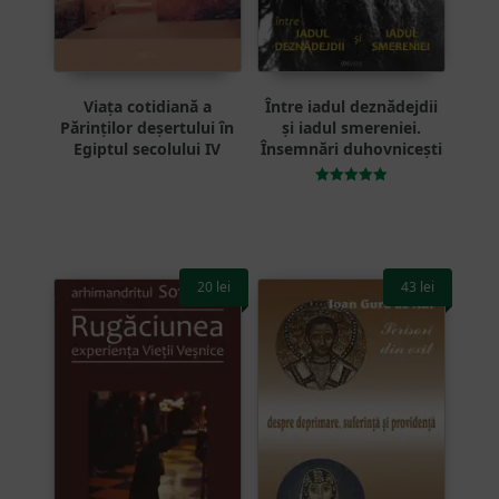
Viața cotidiană a
Între iadul deznădejdii
Părinților deșertului în
și iadul smereniei.
Egiptul secolului IV
Însemnări duhovnicești
Evaluat la
5.00
din 5
20
lei
43
lei