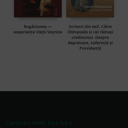
Rugăciunea —
Scrisori din exil. Către
experiența Vieții Veșnice
Olimpiada și cei rămași
credincioși. Despre
deprimare, suferință și
Providență
Footer
Cuvântări arhid. Ioan Ică jr