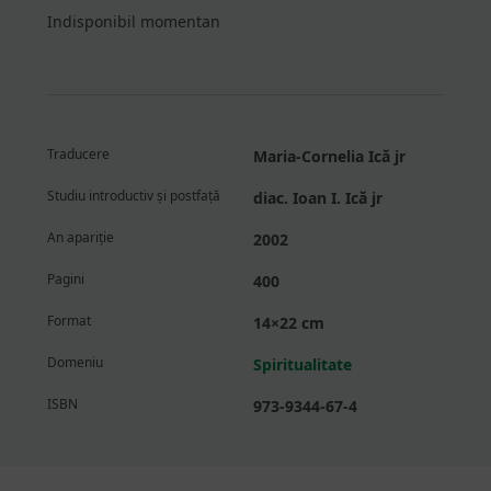
Indisponibil momentan
Traducere
Maria-Cornelia Ică jr
Studiu introductiv și postfață
diac. Ioan I. Ică jr
An apariție
2002
Pagini
400
Format
14×22 cm
Domeniu
Spiritualitate
ISBN
973-9344-67-4