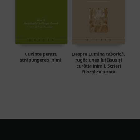
Cuvinte pentru
Despre Lumina taborică,
străpungerea inimii
rugăciunea lui Iisus și
curăția inimii. Scrieri
filocalice uitate
Footer