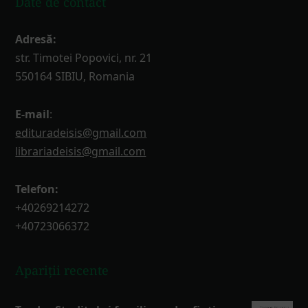
Date de contact
Adresă:
str. Timotei Popovici, nr. 21
550164 SIBIU, Romania
E-mail
:
edituradeisis@gmail.com
librariadeisis@gmail.com
Telefon:
+40269214272
+40723066372
Apariții recente