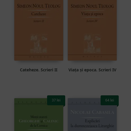
Cateheze. Scrieri II
Viața și epoca. Scrieri IV
37
lei
64
lei