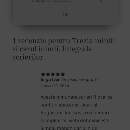
1 recenzie pentru
Trezia mintii
și cerul inimii. Integrala
scrierilor
Iorgu Ioan
(proprietar verificat)
–
Evaluat la
5
din 5
ianuarie 9, 2024
Aceste minunate scrieri filocalice
sunt un abecedar sinait al
Rugăciunii lui Iisus și o chemare
la împlinirea vieții duhovnicești!
Simplu monah dar plin de