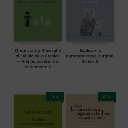
Sfinții stareți Gheorghe
Explicări la
și Calinic de la Cernica
dumnezeiasca Liturghie.
— Viețile, povățuirile,
Scrieri II
testamentele
43
lei
37
lei