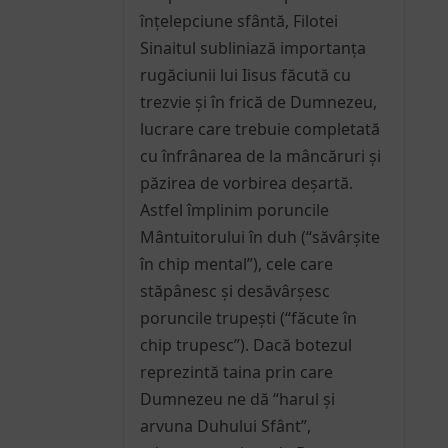
înțelepciune sfântă, Filotei
Sinaitul subliniază importanța
rugăciunii lui Iisus făcută cu
trezvie și în frică de Dumnezeu,
lucrare care trebuie completată
cu înfrânarea de la mâncăruri și
păzirea de vorbirea deșartă.
Astfel împlinim poruncile
Mântuitorului în duh (“săvârșite
în chip mental”), cele care
stăpânesc și desăvârșesc
poruncile trupești (“făcute în
chip trupesc”). Dacă botezul
reprezintă taina prin care
Dumnezeu ne dă “harul și
arvuna Duhului Sfânt”,