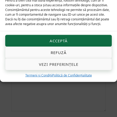
Pentru a oferi cea mai bună experiență, folosim tehnologii, cum ar fi
mai puțin sistematizat și cu mici
cookie-uri, pentru a stoca și/sau accesa informațiile despre dispozitive.
Consimțământul pentru aceste tehnologii ne permite să procesăm date,
completări.
cum ar fi comportamentul de navigare sau ID-uri unice pe acest site.
Dacă nu îți dai consimțământul sau îți retragi consimțământul dat poate
avea afecte negative asupra unor anumite funcționalități și funcții.
Adaugă o recenzie
Adresa ta de email nu va fi publicată.
Câmpurile
ACCEPTĂ
obligatorii sunt marcate cu
*
Evaluarea ta
*
REFUZĂ
VEZI PREFERINȚELE
Recenzia ta
*
Termeni și Condiții
Politică de Confidențialitate