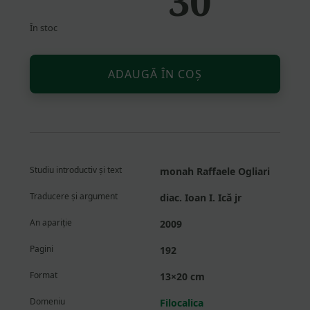
30
Evaluat la
5.00
din 5
pe baza
În stoc
unei
singure
evaluări
Altern
Cantitate
ADAUGĂ ÎN COȘ
Trezia
mintii
și
cerul
inimii.
Integrala
Studiu introductiv și text
monah Raffaele Ogliari
scrierilor
Traducere și argument
diac. Ioan I. Ică jr
An apariție
2009
Pagini
192
Format
13×20 cm
Domeniu
Filocalica