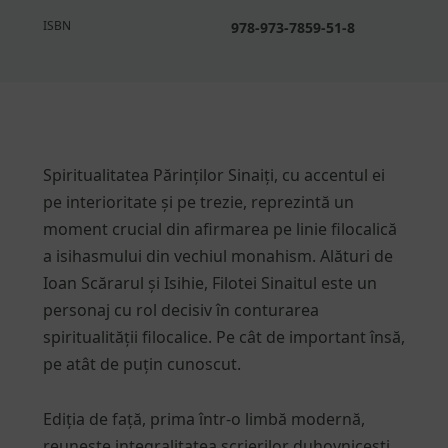
ISBN
978-973-7859-51-8
Spiritualitatea Părinților Sinaiți, cu accentul ei
pe interioritate și pe trezie, reprezintă un
moment crucial din afirmarea pe linie filocalică
a isihasmului din vechiul monahism. Alături de
Ioan Scărarul și Isihie, Filotei Sinaitul este un
personaj cu rol decisiv în conturarea
spiritualității filocalice. Pe cât de important însă,
pe atât de puțin cunoscut.
Ediția de față, prima într-o limbă modernă,
reunește integralitatea scrierilor duhovnicești