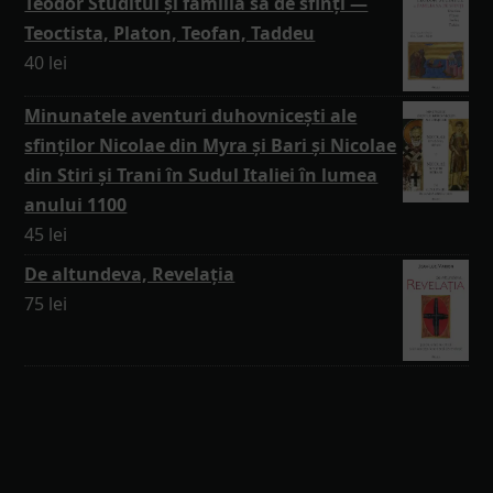
Teodor Studitul și familia sa de sfinți —
Teoctista, Platon, Teofan, Taddeu
40
lei
Minunatele aventuri duhovnicești ale
sfinților Nicolae din Myra și Bari și Nicolae
din Stiri și Trani în Sudul Italiei în lumea
anului 1100
45
lei
De altundeva, Revelația
75
lei