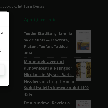
Facebook:
Editura Deisis
Apariții recente
tru
Teodor Studitul și familia
sa de sfinți — Teoctista,
Platon, Teofan, Taddeu
și
40
lei
Minunatele aventuri
duhovnicești ale sfinților
E
Nicolae din Myra și Bari și
Nicolae din Stiri și Trani în
Sudul Italiei în lumea anului 1100
45
lei
De altundeva, Revelația