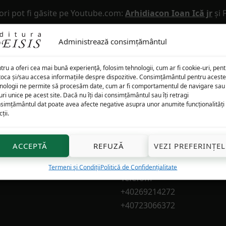
ori pot fi găsite pe Youtube.com:
Arhidiacon Ioan Ică jr
și 
m
Date de contact
Administrează consimțământul
ri
: 9.00–17.00
Adresă:
tru a oferi cea mai bună experiență, folosim tehnologii, cum ar fi cookie-uri, pen
toca și/sau accesa informațiile despre dispozitive. Consimțământul pentru aceste
i bisericești: 12.00–17.00)
str. Timotei Popovici, nr. 21
nologii ne permite să procesăm date, cum ar fi comportamentul de navigare sau
-duminică
: ÎNCHIS
550164 SIBIU, Romania
uri unice pe acest site. Dacă nu îți dai consimțământul sau îți retragi
simțământul dat poate avea afecte negative asupra unor anumite funcționalități 
ții.
E-mail
:
edituradeisis@gmail.com
ACCEPTĂ
REFUZĂ
VEZI PREFERINȚEL
librariadeisis@gmail.com
Termeni și Condiții
Politică de Confidențialitate
Telefon:
+40269214272
+40723066372