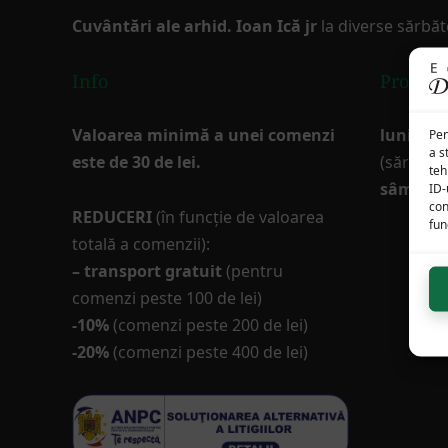
Cuvântări ale arhid. Ioan Ică jr
la diverse sărbăt
Info
Progra
Valoarea minimă a unei comenzi
luni-vine
Pen
a s
este de 30 de lei.
(sărbător
teh
sâmbătă
ID-
con
REDUCERI
(în funcţie de valoarea
func
totală a comenzii):
– transport gratuit
(pentru
comenzi peste 100 de lei)
-10%
(comenzi peste 200 de lei)
-20%
(comenzi peste 400 de lei)