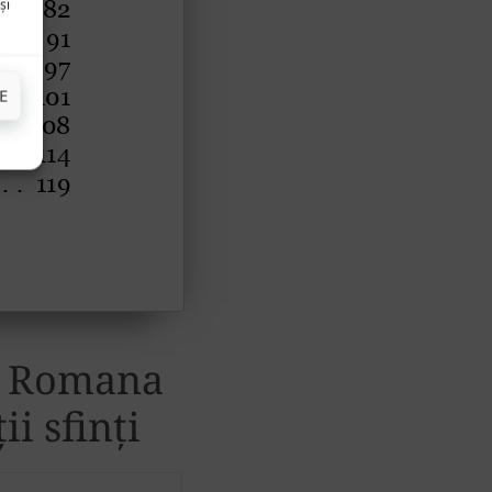
și
E
a Romana
i sfinți