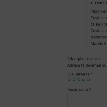
ene ion
–
i
Pilda vie
Cuvioasa 
că ea îl 
Cuvioasei
trădătoar
Marele 
Adaugă o recenzie
Adresa ta de email nu 
Evaluarea ta
*
Recenzia ta
*