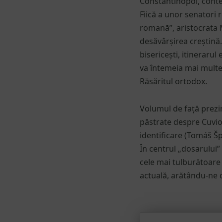
Constantinopol, cont
Fiică a unor senatori
romană”, aristocrata 
desăvârșirea creștină.
bisericești, itineraru
va întemeia mai multe m
Răsăritul ortodox.
Volumul de față prezin
păstrate despre Cuvio
identificare (Tomáš Špid
În centrul „dosarului
cele mai tulburătoare
actuală, arătându-ne c