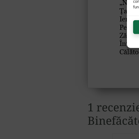
con
func
1 recenzi
Binefăcăt