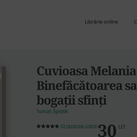
Librărie online
C
Cuvioasa Melani
Binefăcătoarea s
bogații sfinți
Tomáš Špidlík
30
(O recenzie client)
LEI
Evaluat la
5.00
din 5