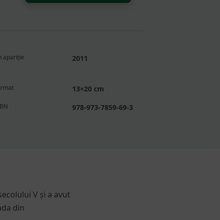
Melania
Romana
Binefăcătoarea
sau
cum
 apariție
2011
devin
bogații
sfinți
ormat
13×20 cm
SBN
978-973-7859-69-3
colului V și a avut
ada din