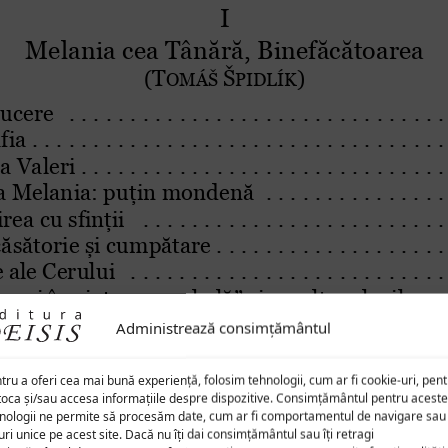
Administrează consimțământul
tru a oferi cea mai bună experiență, folosim tehnologii, cum ar fi cookie-uri, pen
toca și/sau accesa informațiile despre dispozitive. Consimțământul pentru aceste
nologii ne permite să procesăm date, cum ar fi comportamentul de navigare sau
uri unice pe acest site. Dacă nu îți dai consimțământul sau îți retragi