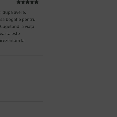
Evaluat la
5
ţi după avere.
din 5
ensa bogăţie pentru
 Cugetând la viaţa
easta este
 prezentăm la