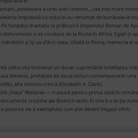
emporana ei.
 romani, posesoare a unei averi imense, „cea mai mare moșt
Melania împreună cu soțul ei au renunțat de bunăvoie la toa
 Pe fundalul dramatic la prăbușirii Imperiului Roman de Apus
l ei duhovnicesc o va conduce de la Roma în Africa, Egipt și a
ănăstiri și își va sfârși viața. Uitată la Roma, memoria ei va
tă cititorului interesat un dosar cuprinzând totalitatea mărtu
asa Melania, prefațate de două lecturi contemporane: una s
lík), alta istorico-critică (Elizabeth A. Clark).
” stă „Viața” Melaniei — tradusă pentru prima dată în român
 documente creștine ale Bisericii vechi. El oferă o lecție d
u puterea vie a exemplului cum pot deveni bogații sfinți.