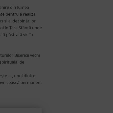
enire din lumea
te pentru a realiza
 și al dezbinărilor
poi în Țara Sfântă unde
 fi păstrată vie în
riilor Bisericii vechi
pirituală, de
ește —, unul dintre
uhovnicească permanent