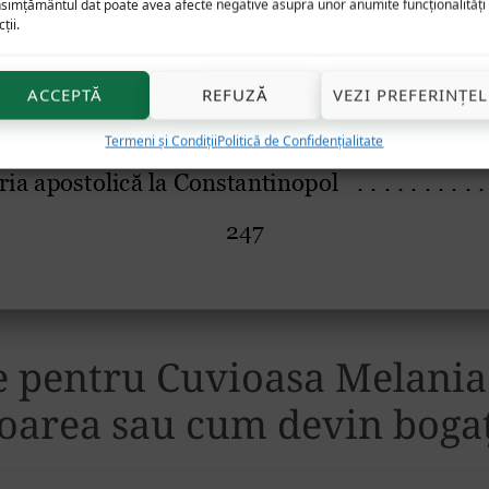
simțământul dat poate avea afecte negative asupra unor anumite funcționalități 
ții.
ACCEPTĂ
REFUZĂ
VEZI PREFERINȚEL
Termeni și Condiții
Politică de Confidențialitate
e pentru
Cuvioasa Melani
oarea sau cum devin bogați