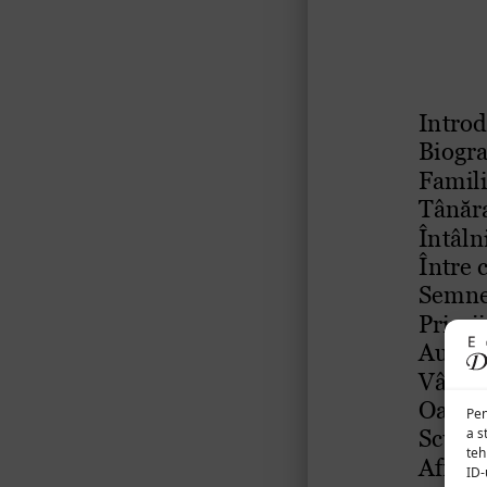
Pen
a s
teh
ID-