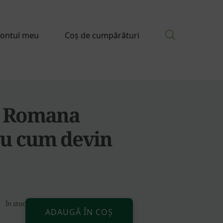
ontul meu
Coș de cumpărături
a Romana
au cum devin
În stoc
Alternative:
Cantitate
ADAUGĂ ÎN COȘ
Cuvioasa