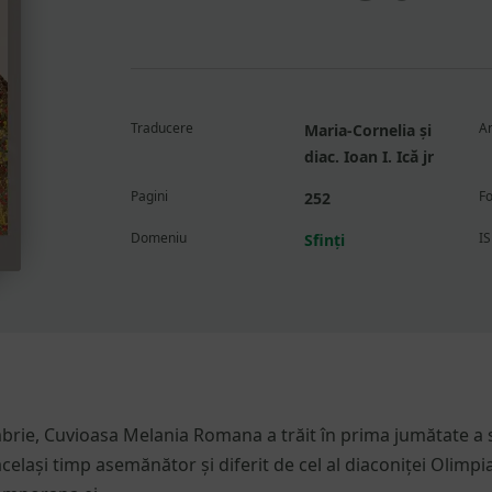
pe baza
unei
singure
evaluări
Traducere
An
Maria-Cornelia și
diac. Ioan I. Ică jr
Pagini
F
252
Domeniu
I
Sfinți
brie, Cuvioasa Melania Romana a trăit în prima jumătate a se
același timp asemănător și diferit de cel al diaconiței Olimpi