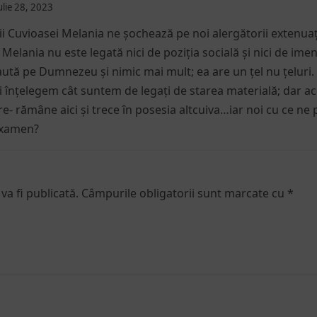
ulie 28, 2023
ţii Cuvioasei Melania ne şochează pe noi alergătorii extenua
Melania nu este legată nici de poziţia socială şi nici de im
caută pe Dumnezeu şi nimic mai mult; ea are un ţel nu ţeluri.
 înţelegem cât suntem de legaţi de starea materială; dar ac
e- rămâne aici şi trece în posesia altcuiva…iar noi cu ce ne
Examen?
va fi publicată.
Câmpurile obligatorii sunt marcate cu
*