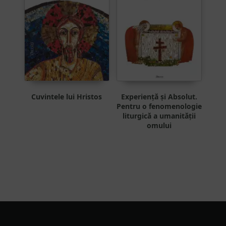
Cuvintele lui Hristos
Experiență și Absolut.
Pentru o fenomenologie
liturgică a umanității
omului
Footer