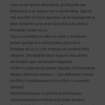
ceea ce se spune altundeva, în filozofie sau
literatură, n-ar aduce nici o certitudine. Iată ce
toți socotim în mod spontan că se înțelege de la
sine. Această carte vrea să pună sub semnul
întrebării acest lucru.
Căci cu condiția să aibă un sens o întrebare
poate ajunge la o certitudine, dacă vom
înțelege de ce și cum trebuie să rămână fără
răspuns. Întrebările fără răspuns dau astfel
certitudini, dar certitudini negative.
Astfel nu trebuie să existe răspuns la întrebarea
despre definiția omului — căci definirea omului
va sfârși întotdeauna prin a sfârși cu anumiți
oameni.
Astfel întrebarea cu privire la Dumnezeu
supraviețuiește oricărui argument asupra