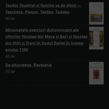
Teodor Studitul și familia sa de sfinți —
Teoctista, Platon, Teofan, Taddeu
40
lei
Minunatele aventuri duhovnicești ale
sfinților Nicolae din Myra și Bari și Nicolae
din Stiri și Trani în Sudul Italiei în lumea
anului 1100
45
lei
De altundeva, Revelația
75
lei