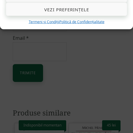
Nume
*
VEZI PREFERINȚELE
Termeni și Condiții
Politică de Confidențialitate
Email
*
Alternative:
Produse similare
Indisponibil momentan
45
lei