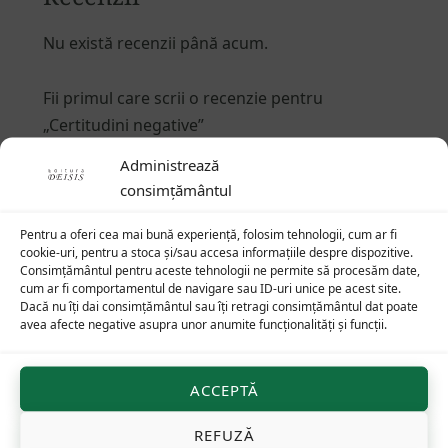
Nu există recenzii până acum.
Fii primul care scrii o recenzie pentru
„Certitudini negative”
Adresa ta de email nu va fi publicată.
Câmpurile
Administrează
obligatorii sunt marcate cu
*
consimțământul
Evaluarea ta
*
Pentru a oferi cea mai bună experiență, folosim tehnologii, cum ar fi
cookie-uri, pentru a stoca și/sau accesa informațiile despre dispozitive.
Consimțământul pentru aceste tehnologii ne permite să procesăm date,
Recenzia ta
*
cum ar fi comportamentul de navigare sau ID-uri unice pe acest site.
Dacă nu îți dai consimțământul sau îți retragi consimțământul dat poate
avea afecte negative asupra unor anumite funcționalități și funcții.
ACCEPTĂ
REFUZĂ