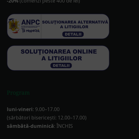
-20%
(comenzi peste 400 de lei)
Program
luni-vineri
: 9.00–17.00
(sărbători bisericești: 12.00–17.00)
sâmbătă-duminică
: ÎNCHIS