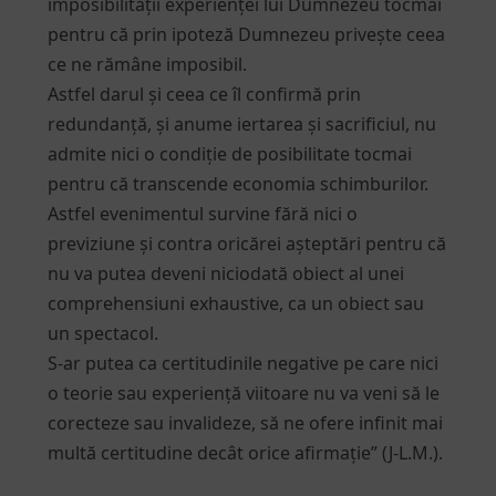
imposibilității experienței lui Dumnezeu tocmai
pentru că prin ipoteză Dumnezeu privește ceea
ce ne rămâne imposibil.
Astfel darul și ceea ce îl confirmă prin
redundanță, și anume iertarea și sacrificiul, nu
admite nici o condiție de posibilitate tocmai
pentru că transcende economia schimburilor.
Astfel evenimentul survine fără nici o
previziune și contra oricărei așteptări pentru că
nu va putea deveni niciodată obiect al unei
comprehensiuni exhaustive, ca un obiect sau
un spectacol.
S-ar putea ca certitudinile negative pe care nici
o teorie sau experiență viitoare nu va veni să le
corecteze sau invalideze, să ne ofere infinit mai
multă certitudine decât orice afirmație” (J-L.M.).