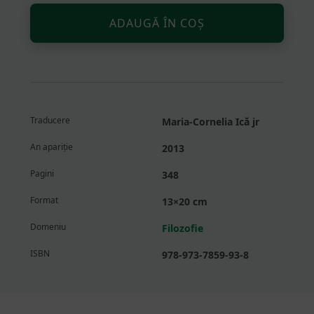
Altern
Cantitate
ADAUGĂ ÎN COȘ
Certitudini
negative
Traducere
Maria-Cornelia Ică jr
An apariție
2013
Pagini
348
Format
13×20 cm
Domeniu
Filozofie
ISBN
978-973-7859-93-8