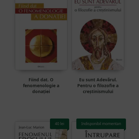
Fiind dat. O
Eu sunt Adevărul.
fenomenologie a
Pentru o filozofie a
donației
creștinismului
40
lei
Indisponibil momentan