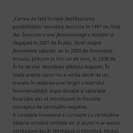
„Cartea de față încheie desfășurarea
posibilităților teoretice deschise în 1997 de
Fiind
dat. Încercare a unei fenomenologii a donației
și
degajate în 2001 de
În plus. Studii asupra
fenomenele saturate
, iar în 2003 de
Fenomenul
erosului
, precum și, într-un alt sens, în 2008 de
În loc de sine. Abordarea sfântului Augustin
. În
toate aceste cazuri nu e vorba decât de un
travaliu în vederea unei lărgiri a teatrului
fenomenalității: după donație și saturație
încercăm aici să introducem în filozofie
conceptul de certitudini negative.
A cunoaște înseamnă a cunoaște cu certitudine
obiecte urmând științele lor și atunci n-ar exista
certitudine decât afirmativă și științifică. Restul,