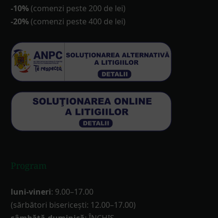
-10%
(comenzi peste 200 de lei)
-20%
(comenzi peste 400 de lei)
Program
luni-vineri
: 9.00–17.00
(sărbători bisericești: 12.00–17.00)
sâmbătă-duminică
: ÎNCHIS