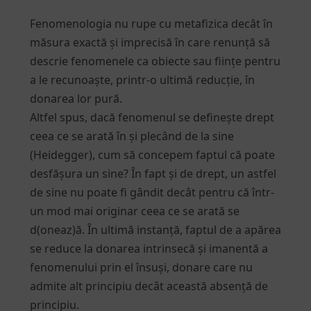
Fenomenologia nu rupe cu metafizica decât în
măsura exactă și imprecisă în care renunță să
descrie fenomenele ca obiecte sau ființe pentru
a le recunoaște, printr-o ultimă reducție, în
donarea lor pură.
Altfel spus, dacă fenomenul se definește drept
ceea ce se arată în și plecând de la sine
(Heidegger), cum să concepem faptul că poate
desfășura un sine? În fapt și de drept, un astfel
de sine nu poate fi gândit decât pentru că într-
un mod mai originar ceea ce se arată se
d(oneaz)ă. În ultimă instanță, faptul de a apărea
se reduce la donarea intrinsecă și imanentă a
fenomenului prin el însuși, donare care nu
admite alt principiu decât această absență de
principiu.