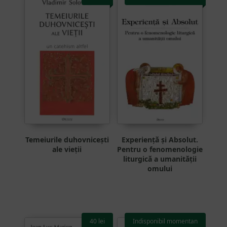
Temeiurile duhovnicești
Experiență și Absolut.
ale vieții
Pentru o fenomenologie
liturgică a umanității
omului
40
lei
Indisponibil momentan