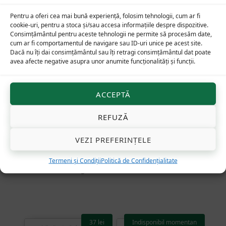
Pentru a oferi cea mai bună experiență, folosim tehnologii, cum ar fi
cookie-uri, pentru a stoca și/sau accesa informațiile despre dispozitive.
Consimțământul pentru aceste tehnologii ne permite să procesăm date,
cum ar fi comportamentul de navigare sau ID-uri unice pe acest site.
Dacă nu îți dai consimțământul sau îți retragi consimțământul dat poate
avea afecte negative asupra unor anumite funcționalități și funcții.
ACCEPTĂ
REFUZĂ
VEZI PREFERINȚELE
Crucea vizibilului.
Certitudini negative
Tablou, televiziune,
icoană — o privire
Termeni și Condiții
Politică de Confidențialitate
fenomenologică
37
lei
Indisponibil momentan