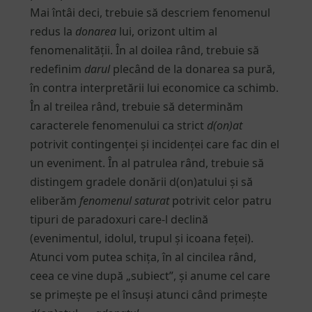
Mai întâi deci, trebuie să descriem fenomenul
redus la
donarea
lui, orizont ultim al
fenomenalității. În al doilea rând, trebuie să
redefinim
darul
plecând de la donarea sa pură,
în contra interpretării lui economice ca schimb.
În al treilea rând, trebuie să determinăm
caracterele fenomenului ca strict
d(on)at
potrivit contingenței și incidenței care fac din el
un eveniment. În al patrulea rând, trebuie să
distingem gradele donării d(on)atului și să
eliberăm
fenomenul saturat
potrivit celor patru
tipuri de paradoxuri care-l declină
(evenimentul, idolul, trupul și icoana feței).
Atunci vom putea schița, în al cincilea rând,
ceea ce vine după „subiect”, și anume cel care
se primește pe el însuși atunci când primește