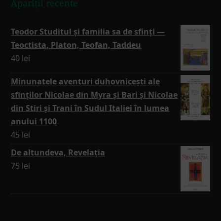
Apariții recente
Teodor Studitul și familia sa de sfinți —
Teoctista, Platon, Teofan, Taddeu
40
lei
Minunatele aventuri duhovnicești ale
sfinților Nicolae din Myra și Bari și Nicolae
din Stiri și Trani în Sudul Italiei în lumea
anului 1100
45
lei
De altundeva, Revelația
75
lei