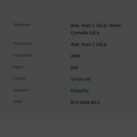
Traducere
diac. Ioan I. Ică jr, Maria-
Cornelia Ică jr
Prezentare
diac. Ioan I. Ică jr
An apariție
2003
Pagini
504
Format
13×20 cm
Domeniu
Filozofie
ISBN
973-9344-89-5