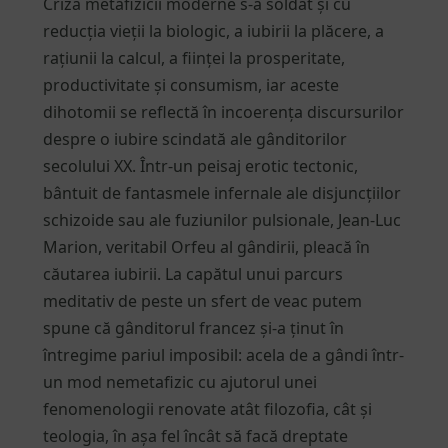
Criza metafizicii moderne s-a soldat și cu
reducția vieții la biologic, a iubirii la plăcere, a
rațiunii la calcul, a ființei la prosperitate,
productivitate și consumism, iar aceste
dihotomii se reflectă în incoerența discursurilor
despre o iubire scindată ale gânditorilor
secolului XX. Într-un peisaj erotic tectonic,
bântuit de fantasmele infernale ale disjuncțiilor
schizoide sau ale fuziunilor pulsionale, Jean-Luc
Marion, veritabil Orfeu al gândirii, pleacă în
căutarea iubirii. La capătul unui parcurs
meditativ de peste un sfert de veac putem
spune că gânditorul francez și-a ținut în
întregime pariul imposibil: acela de a gândi într-
un mod nemetafizic cu ajutorul unei
fenomenologii renovate atât filozofia, cât și
teologia, în așa fel încât să facă dreptate