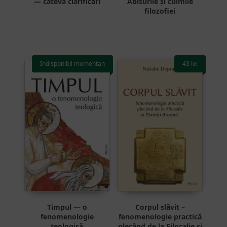
— câteva clarificări
Abisurile și culmile
filozofiei
Indisponibil momentan
43
lei
Timpul — o
Corpul slăvit –
fenomenologie
fenomenologie practică
teologică
plecând de la Filocalie și