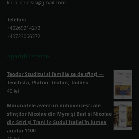
librariadeisis@gmail.com
Telefon:
+40269214272
+40723066372
Apariții recente
Teodor Studitul și familia sa de sfinți —
Teoctista, Platon, Teofan, Taddeu
40
lei
Minunatele aventuri duhovnicești ale
sfinților Nicolae din Myra și Bari și Nicolae
din Stiri și Trani în Sudul Italiei în lumea
anului 1100