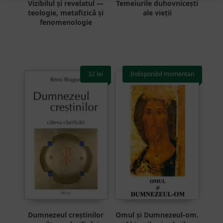
Vizibilul și revelatul —
Temeiurile duhovnicești
teologie, metafizică și
ale vieții
fenomenologie
32
lei
Indisponibil momentan
Dumnezeul creștinilor
Omul și Dumnezeul-om.