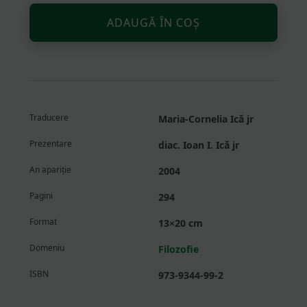
Altern
Cantitate
ADAUGĂ ÎN COȘ
Fenomenul
erosului.
Șase
meditații
Traducere
Maria-Cornelia Ică jr
Prezentare
diac. Ioan I. Ică jr
An apariție
2004
Pagini
294
Format
13×20 cm
Domeniu
Filozofie
ISBN
973-9344-99-2