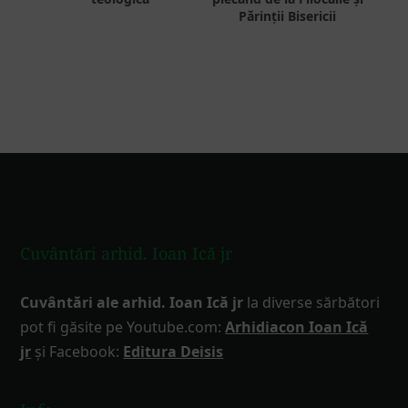
Părinții Bisericii
Footer
Cuvântări arhid. Ioan Ică jr
Cuvântări ale arhid. Ioan Ică jr
la diverse sărbători
pot fi găsite pe Youtube.com:
Arhidiacon Ioan Ică
jr
și Facebook:
Editura Deisis