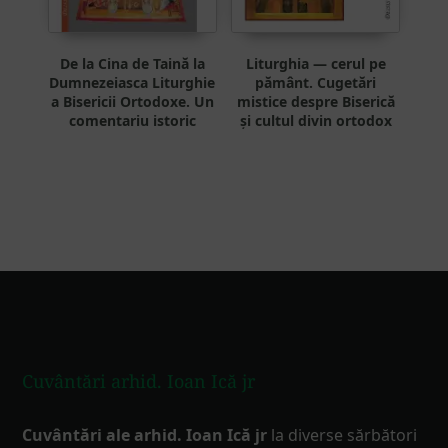
De la Cina de Taină la
Liturghia — cerul pe
Dumnezeiasca Liturghie
pământ. Cugetări
a Bisericii Ortodoxe. Un
mistice despre Biserică
comentariu istoric
și cultul divin ortodox
Footer
Cuvântări arhid. Ioan Ică jr
Cuvântări ale arhid. Ioan Ică jr
la diverse sărbători