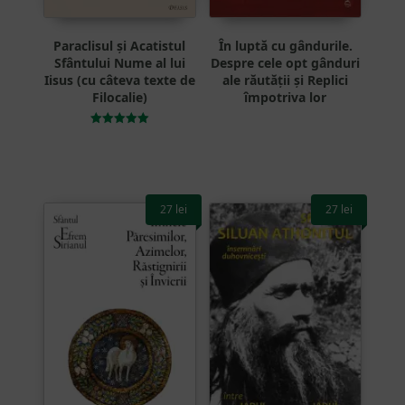
Paraclisul și Acatistul
În luptă cu gândurile.
Sfântului Nume al lui
Despre cele opt gânduri
Iisus (cu câteva texte de
ale răutății și Replici
Filocalie)
împotriva lor
Evaluat la
5.00
din 5
27
lei
27
lei