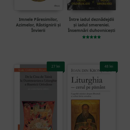
Imnele Păresimilor,
Între iadul deznădejdii
Azimelor, Răstignirii și
și iadul smereniei.
Învierii
Însemnări duhovnicești
Evaluat la
5.00
din 5
27
lei
48
lei