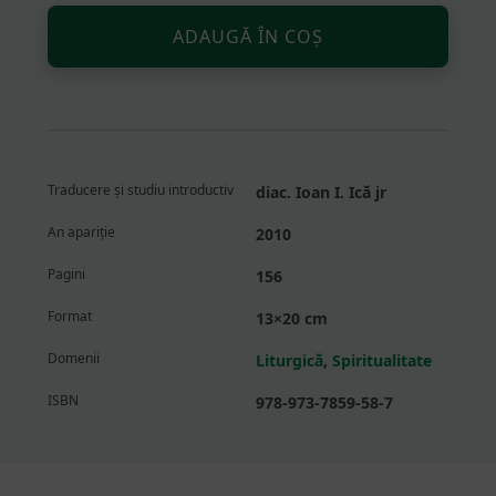
Altern
Cantitate
ADAUGĂ ÎN COȘ
Imnele
Raiului
Traducere și studiu introductiv
diac. Ioan I. Ică jr
An apariție
2010
Pagini
156
Format
13×20 cm
Domenii
Liturgică
,
Spiritualitate
ISBN
978-973-7859-58-7