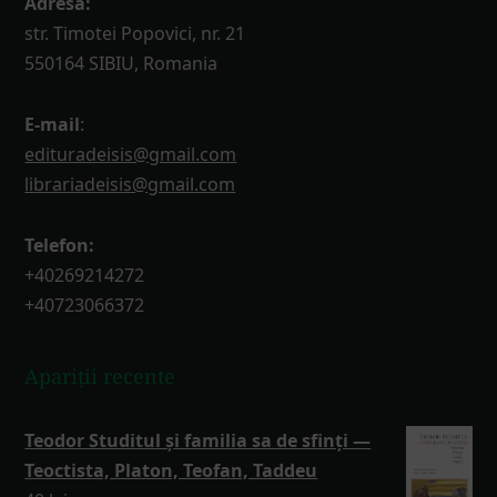
Adresă:
str. Timotei Popovici, nr. 21
550164 SIBIU, Romania
E-mail
:
edituradeisis@gmail.com
librariadeisis@gmail.com
Telefon:
+40269214272
+40723066372
Apariții recente
Teodor Studitul și familia sa de sfinți —
Teoctista, Platon, Teofan, Taddeu