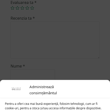
Evaluarea ta
*
Recenzia ta
*
Nume
*
Administrează
Email
*
consimțământul
Pentru a oferi cea mai bună experiență, folosim tehnologii, cum ar fi
cookie-uri, pentru a stoca și/sau accesa informațiile despre dispozitive.