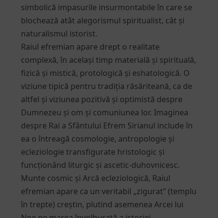
simbolică impasurile insurmontabile în care se
blochează atât alegorismul spiritualist, cât și
naturalismul istorist.
Raiul efremian apare drept o realitate
complexă, în același timp materială și spirituală,
fizică și mistică, protologică și eshatologică. O
viziune tipică pentru tradiția răsăriteană, ca de
altfel și viziunea pozitivă și optimistă despre
Dumnezeu și om și comuniunea lor. Imaginea
despre Rai a Sfântului Efrem Sirianul include în
ea o întreagă cosmologie, antropologie și
ecleziologie transfigurate hristologic și
funcționând liturgic și ascetic-duhovnicesc.
Munte cosmic și Arcă ecleziologică, Raiul
efremian apare ca un veritabil „zigurat” (templu
în trepte) creștin, plutind asemenea Arcei lui
Noe pe marea învolburată a istoriei.