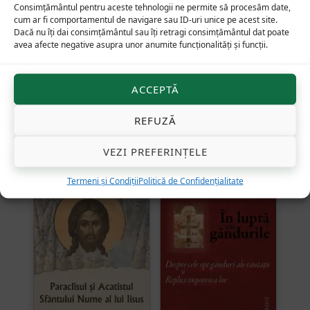
Consimțământul pentru aceste tehnologii ne permite să procesăm date,
cum ar fi comportamentul de navigare sau ID-uri unice pe acest site.
Dacă nu îți dai consimțământul sau îți retragi consimțământul dat poate
avea afecte negative asupra unor anumite funcționalități și funcții.
Alternative:
ACCEPTĂ
Produse similare
REFUZĂ
22
lei
43
lei
VEZI PREFERINȚELE
Termeni și Condiții
Politică de Confidențialitate