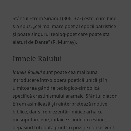
Sfântul Efrem Sirianul (306–373) este, cum bine
s-a spus, „cel mai mare poet al epocii patristice
și poate singurul teolog-poet care poate sta
alături de Dante” (R. Murray).
Imnele Raiului
Imnele Raiului
sunt poate cea mai bună
introducere într-o operă poetică unică și în
uimitoarea gândire teologico-simbolică
specifică creștinismului aramaic. Sfântul diacon
Efrem asimilează și reinterpretează motive
biblice, dar și reprezentări mitice arhaice
mesopotamiene, iudaice și iudeo-creștine,
depășind totodată printr-o poziție consecvent