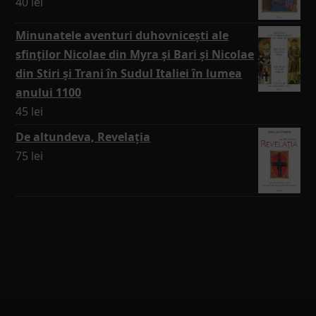
40
lei
Minunatele aventuri duhovnicești ale
sfinților Nicolae din Myra și Bari și Nicolae
din Stiri și Trani în Sudul Italiei în lumea
anului 1100
45
lei
De altundeva, Revelația
75
lei