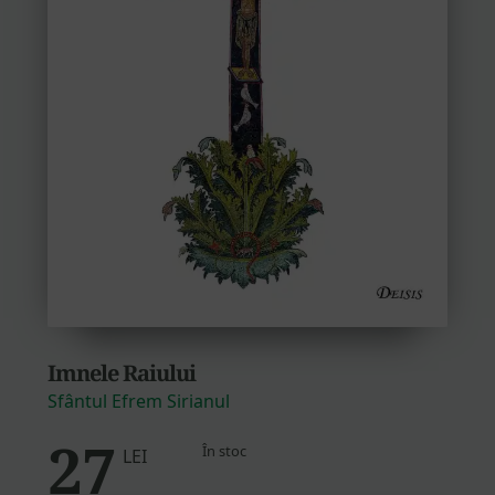
Imnele Raiului
Sfântul Efrem Sirianul
27
În stoc
LEI