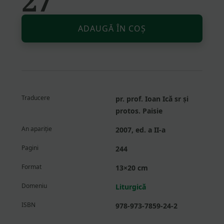
27
Altern
Cantitate
ADAUGĂ ÎN COȘ
Intrarea
în
Împărăție
sau
modul
liturgic
Traducere
pr. prof. Ioan Ică sr și
protos. Paisie
An apariție
2007, ed. a II-a
Pagini
244
Format
13×20 cm
Domeniu
Liturgică
ISBN
978-973-7859-24-2