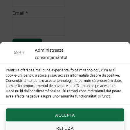
Email
*
Administrează
consimțământul
Alternative:
Pentru a oferi cea mai bună experiență, folosim tehnologii, cum ar fi
cookie-uri, pentru a stoca și/sau accesa informațiile despre dispozitive.
Consimțământul pentru aceste tehnologii ne permite să procesăm date,
Produse similare
cum ar fi comportamentul de navigare sau ID-uri unice pe acest site.
Dacă nu îți dai consimțământul sau îți retragi consimțământul dat poate
avea afecte negative asupra unor anumite funcționalități și funcții.
32
lei
53
lei
ACCEPTĂ
REFUZĂ