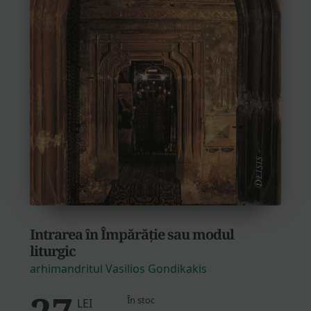
Intrarea în Împărăție sau modul
liturgic
arhimandritul Vasilios Gondikakis
În stoc
LEI