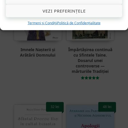
VEZI PREFERINȚELE
Termeni și Condiții
Politică de Confidențialitate
Imnele Nașterii și
Împărtășirea continuă
Arătării Domnului
cu Sfintele Taine.
Dosarul unei
controverse —
mărturiile Tradiției
Evaluat la
5.00
din 5
32
lei
48
lei