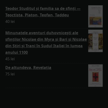
Teodor Studitul și familia sa de sfinți —
Teoctista, Platon, Teofan, Taddeu
40
lei
Minunatele aventuri duhovnicești ale
sfinților Nicolae din Myra și Bari și Nicolae
din Stiri și Trani în Sudul Italiei în lumea
anului 1100
45
lei
De altundeva, Revelația
75
lei