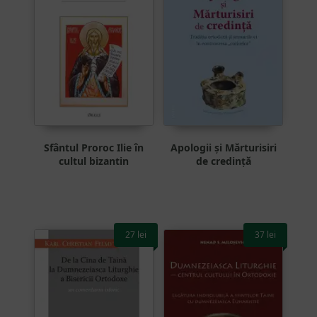
Sfântul Proroc Ilie în
Apologii și Mărturisiri
cultul bizantin
de credință
27
lei
37
lei