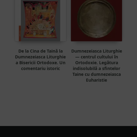
De la Cina de Taină la
Dumnezeiasca Liturghie
Dumnezeiasca Liturghie
— centrul cultului în
a Bisericii Ortodoxe. Un
Ortodoxie. Legătura
comentariu istoric
indisolubilă a sfintelor
Taine cu dumnezeiasca
Euharistie
Footer