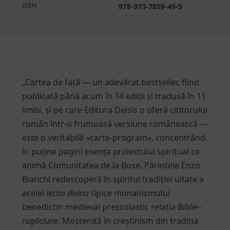
ISBN
978-973-7859-49-5
„Cartea de față — un adevărat bestseller, fiind
publicată până acum în 14 ediții și tradusă în 11
limbi, și pe care Editura Deisis o oferă cititorului
român într-o frumoasă versiune românească —
este o veritabilă «carte-program», concentrând
în puține pagini esența proiectului spiritual ce
animă Comunitatea de la Bose. Părintele Enzo
Bianchi redescoperă în spiritul tradiției uitate a
acelei
lectio divina
tipice monahismului
benedictin medieval prescolastic relația
Biblie–
rugăciune
. Moștenită în creștinism din tradiția