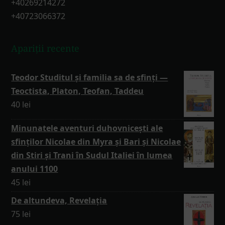
+40269214272
+40723066372
Apariții recente
Teodor Studitul și familia sa de sfinți —
Teoctista, Platon, Teofan, Taddeu
40
lei
Minunatele aventuri duhovnicești ale
sfinților Nicolae din Myra și Bari și Nicolae
din Stiri și Trani în Sudul Italiei în lumea
anului 1100
45
lei
De altundeva, Revelația
75
lei