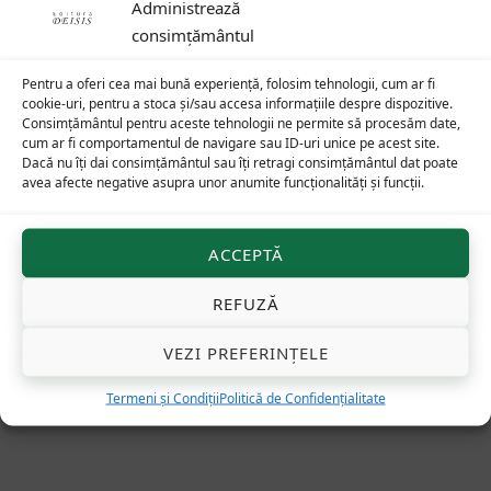
Administrează
consimțământul
Pentru a oferi cea mai bună experiență, folosim tehnologii, cum ar fi
cookie-uri, pentru a stoca și/sau accesa informațiile despre dispozitive.
Consimțământul pentru aceste tehnologii ne permite să procesăm date,
Nume
*
cum ar fi comportamentul de navigare sau ID-uri unice pe acest site.
Dacă nu îți dai consimțământul sau îți retragi consimțământul dat poate
avea afecte negative asupra unor anumite funcționalități și funcții.
Email
*
ACCEPTĂ
REFUZĂ
VEZI PREFERINȚELE
Termeni și Condiții
Politică de Confidențialitate
Alternative: