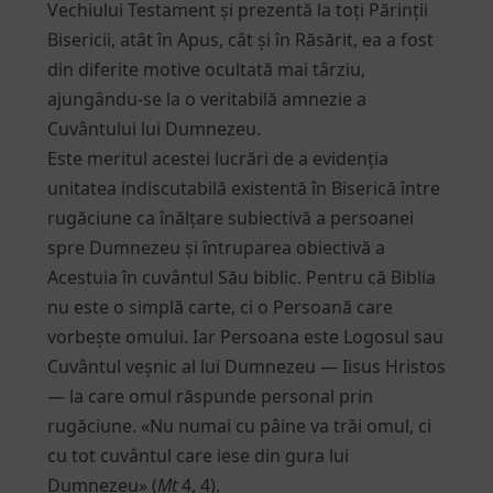
Vechiului Testament și prezentă la toți Părinții
Bisericii, atât în Apus, cât și în Răsărit, ea a fost
din diferite motive ocultată mai târziu,
ajungându-se la o veritabilă amnezie a
Cuvântului lui Dumnezeu.
Este meritul acestei lucrări de a evidenția
unitatea indiscutabilă existentă în Biserică între
rugăciune ca înălțare subiectivă a persoanei
spre Dumnezeu și întruparea obiectivă a
Acestuia în cuvântul Său biblic. Pentru că Biblia
nu este o simplă carte, ci o Persoană care
vorbește omului. Iar Persoana este Logosul sau
Cuvântul veșnic al lui Dumnezeu — Iisus Hristos
— la care omul răspunde personal prin
rugăciune. «Nu numai cu pâine va trăi omul, ci
cu tot cuvântul care iese din gura lui
Dumnezeu» (
Mt
4, 4).