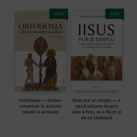
37
lei
37
lei
Ortodoxia — divino-
Iisus pur și simplu — o
umanism în acțiune
nouă viziune despre
(studii și articole)
cine a fost, ce a făcut și
de ce contează