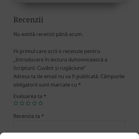
Recenzii
Nu există recenzii până acum.
Fii primul care scrii o recenzie pentru
„Introducere în lectura duhovnicească a
Scripturii. Cuvânt și rugăciune”
Adresa ta de email nu va fi publicată.
Câmpurile
obligatorii sunt marcate cu
*
Evaluarea ta
*
Recenzia ta
*