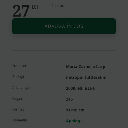
27
În stoc
LEI
Altern
Cantitate
ADAUGĂ ÎN COȘ
Introducere
în
lectura
duhovnicească
a
Scripturii.
Traducere
Maria-Cornelia Ică jr
Cuvânt
și
Prefață
mitropolitul Serafim
rugăciune
An apariție
2009, ed. a II-a
Pagini
215
Format
11×18 cm
Domeniu
Apologii