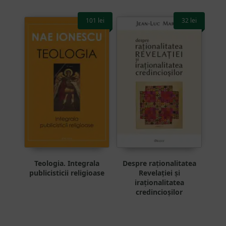
101
lei
32
lei
Teologia. Integrala
Despre raționalitatea
publicisticii religioase
Revelației și
iraționalitatea
credincioșilor