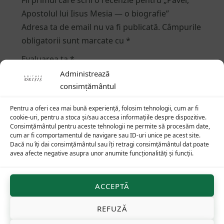
Apostolul lui Iisus Mesia — o biografie”
Adresa ta de email nu va fi publicată.
Câmpurile
obligatorii sunt marcate cu
*
Evaluarea ta
*
Administrează
consimțământul
Recenzia ta
*
Pentru a oferi cea mai bună experiență, folosim tehnologii, cum ar fi
cookie-uri, pentru a stoca și/sau accesa informațiile despre dispozitive.
Consimțământul pentru aceste tehnologii ne permite să procesăm date,
cum ar fi comportamentul de navigare sau ID-uri unice pe acest site.
Dacă nu îți dai consimțământul sau îți retragi consimțământul dat poate
avea afecte negative asupra unor anumite funcționalități și funcții.
ACCEPTĂ
Nume
*
REFUZĂ