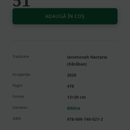
Altern
Cantitate
ADAUGĂ ÎN COȘ
Pavel,
Apostolul
lui
Iisus
Mesia
—
Traducere
ieromonah Nectarie
o
(Dărăban)
biografie
An apariție
2020
Pagini
478
Format
13×20 cm
Domeniu
Biblice
ISBN
978-606-740-021-2