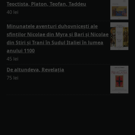
Teoctista, Platon, Teofan, Taddeu
40
lei
Minunatele aventuri duhovnicești ale
sfinților Nicolae din Myra și Bari și Nicolae
din Stiri și Trani în Sudul Italiei în lumea
anului 1100
45
lei
De altundeva, Revelația
75
lei