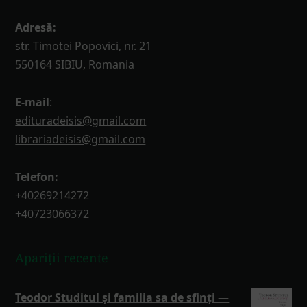
Adresă:
str. Timotei Popovici, nr. 21
550164 SIBIU, Romania
E-mail
:
edituradeisis@gmail.com
librariadeisis@gmail.com
Telefon:
+40269214272
+40723066372
Apariții recente
Teodor Studitul și familia sa de sfinți —