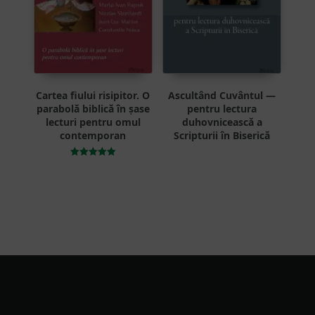
Cartea fiului risipitor. O
Ascultând Cuvântul —
parabolă biblică în șase
pentru lectura
lecturi pentru omul
duhovnicească a
contemporan
Scripturii în Biserică
Evaluat la
5.00
din 5
Footer