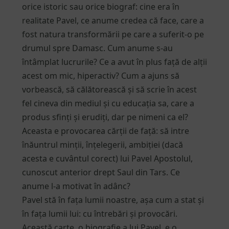
orice istoric sau orice biograf: cine era în
realitate Pavel, ce anume credea că face, care a
fost natura transformării pe care a suferit-o pe
drumul spre Damasc. Cum anume s-au
întâmplat lucrurile? Ce a avut în plus față de alții
acest om mic, hiperactiv? Cum a ajuns să
vorbească, să călătorească și să scrie în acest
fel cineva din mediul și cu educația sa, care a
produs sfinți și erudiți, dar pe nimeni ca el?
Aceasta e provocarea cărții de față: să intre
înăuntrul minții, înțelegerii, ambiției (dacă
acesta e cuvântul corect) lui Pavel Apostolul,
cunoscut anterior drept Saul din Tars. Ce
anume l-a motivat în adânc?
Pavel stă în fața lumii noastre, așa cum a stat și
în fața lumii lui: cu întrebări și provocări.
Această carte, o biografie a lui Pavel, e o