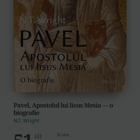
Pavel, Apostolul lui Iisus Mesia — o
biografie
N.T. Wright
51
În stoc
LEI