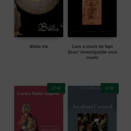
Biblia Vie
Cum a murit de fapt
Iisus? Investigațiile unui
medic
27
lei
22
lei