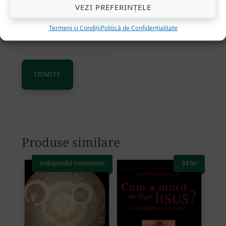
VEZI PREFERINȚELE
Email
*
Termeni și Condiții
Politică de Confidențialitate
Alternative:
Produse similare
Indisponibil momentan
34
lei