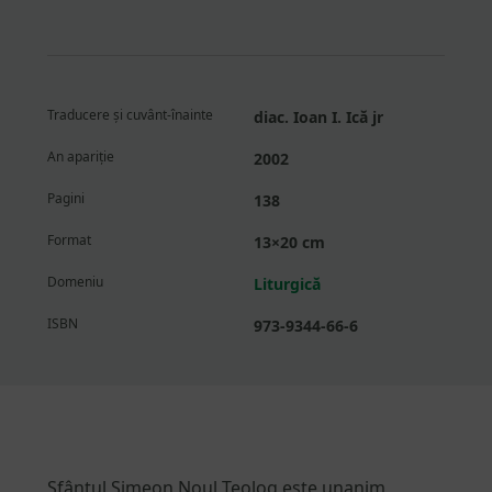
Traducere și cuvânt-înainte
diac. Ioan I. Ică jr
An apariție
2002
Pagini
138
Format
13×20 cm
Domeniu
Liturgică
ISBN
973-9344-66-6
Sfântul Simeon Noul Teolog este unanim