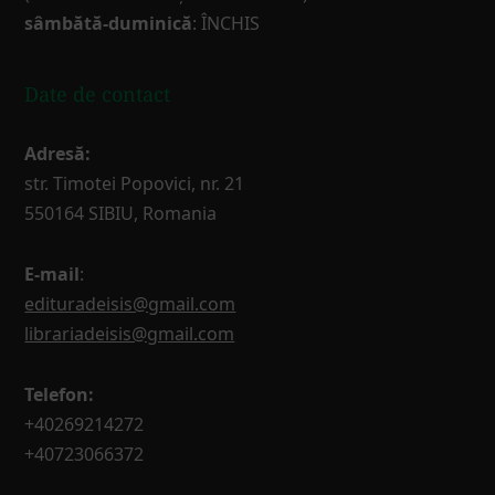
sâmbătă-duminică
: ÎNCHIS
Date de contact
Adresă:
str. Timotei Popovici, nr. 21
550164 SIBIU, Romania
E-mail
:
edituradeisis@gmail.com
librariadeisis@gmail.com
Telefon:
+40269214272
+40723066372