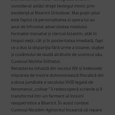
considerat astăzi drept teologul mistic prin
excelență al Bisericii Ortodoxe. Mai puțin știut
este faptul că personalitatea și opera lui au
avut de înfruntat adversitatea mediului
formalist monahal și clerical bizantin, atât în
timpul vieții, cât și în posteritatea imediată, fapt
ce a dus la dispariția fără urme a icoanei, slujbei
și cuvântului de laudă alcătuite de ucenicul său,
Cuviosul Nichita Stithatul.
Renașterea isihastă din secolul XIV și îndeosebi
mișcarea de trezire duhovnicească filocalică din
a doua jumătate a secolului XVIII legată de
fenomenul „colivar” îi redescoperă scrierile și îl
transformă într-un ferment al înnoirii
neopatristice a Bisericii. În acest context
Cuviosul Nicodim Aghioritul încearcă să repare