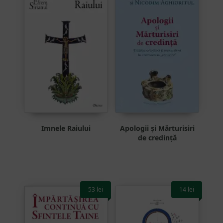
Imnele Raiului
Apologii și Mărturisiri
de credință
53
lei
14
lei