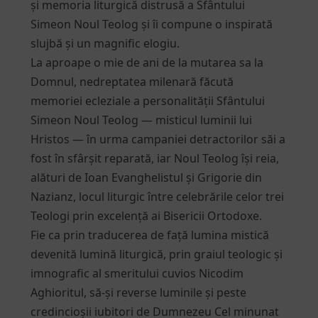
și memoria liturgică distrusă a Sfântului
Simeon Noul Teolog și îi compune o inspirată
slujbă și un magnific elogiu.
La aproape o mie de ani de la mutarea sa la
Domnul, nedreptatea milenară făcută
memoriei ecleziale a personalității Sfântului
Simeon Noul Teolog — misticul luminii lui
Hristos — în urma campaniei detractorilor săi a
fost în sfârșit reparată, iar Noul Teolog își reia,
alături de Ioan Evanghelistul și Grigorie din
Nazianz, locul liturgic între celebrările celor trei
Teologi prin excelență ai Bisericii Ortodoxe.
Fie ca prin traducerea de față lumina mistică
devenită lumină liturgică, prin graiul teologic și
imnografic al smeritului cuvios Nicodim
Aghioritul, să-și reverse luminile și peste
credincioșii iubitori de Dumnezeu Cel minunat