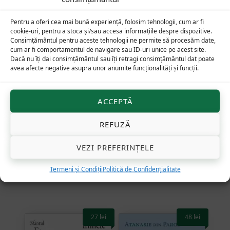
Pentru a oferi cea mai bună experiență, folosim tehnologii, cum ar fi
cookie-uri, pentru a stoca și/sau accesa informațiile despre dispozitive.
Consimțământul pentru aceste tehnologii ne permite să procesăm date,
cum ar fi comportamentul de navigare sau ID-uri unice pe acest site.
Dacă nu îți dai consimțământul sau îți retragi consimțământul dat poate
avea afecte negative asupra unor anumite funcționalități și funcții.
ACCEPTĂ
REFUZĂ
Icoana Sfintei Treimi a
Paraclisul și Acatistul
Cuviosului Andrei
Sfântului Nume al lui
Rubliov sau „Celălalt
Iisus (cu câteva texte de
VEZI PREFERINȚELE
Paraclet”
Filocalie)
Termeni și Condiții
Politică de Confidențialitate
Evaluat la
5.00
din 5
27
lei
48
lei