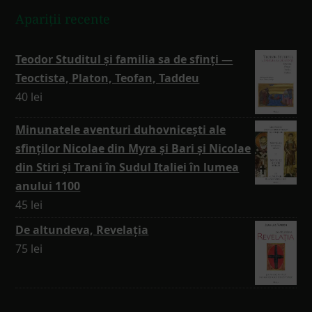
Apariții recente
Teodor Studitul și familia sa de sfinți —
Teoctista, Platon, Teofan, Taddeu
40
lei
Minunatele aventuri duhovnicești ale
sfinților Nicolae din Myra și Bari și Nicolae
din Stiri și Trani în Sudul Italiei în lumea
anului 1100
45
lei
De altundeva, Revelația
75
lei