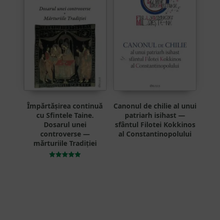
Împărtășirea continuă
Canonul de chilie al unui
cu Sfintele Taine.
patriarh isihast —
Dosarul unei
sfântul Filotei Kokkinos
controverse —
al Constantinopolului
mărturiile Tradiției
Evaluat la
5.00
din 5