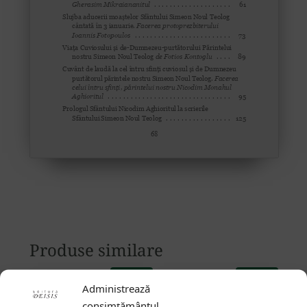
Produse similare
35
lei
22
lei
Administrează
consimțământul